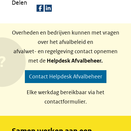
Delen
D
D
e
e
Overheden en bedrijven kunnen met vragen
l
l
over het afvalbeleid en
e
e
afvalwet- en regelgeving contact opnemen
n
n
met de
Helpdesk Afvalbeheer.
o
o
p
p
Contact Helpdesk Afvalbeheer
F
L
a
i
Elke werkdag bereikbaar via het
c
n
contactformulier.
e
k
b
e
o
d