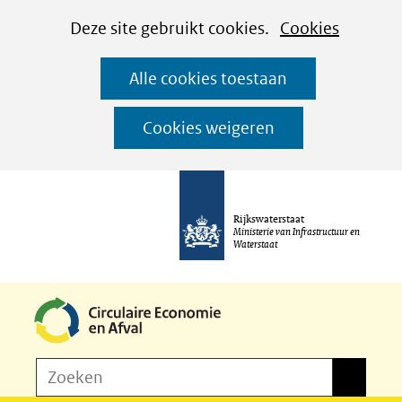
Cookies
Ga
Hier
Deze site gebruikt cookies.
Cookies
instellen
naar
kan
Alle cookies toestaan
de
het
inhoud
gebruik
Cookies weigeren
van
cookies
op
Rijkswaterstaat
deze
Ministerie van Infrastructuur en
Waterstaat
website
worden
toegestaan
of
Z
Zoeken
geweigerd.
Zoeken
o