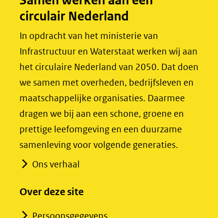
Samen werken aan een
o
I
circulair Nederland
k
n
(opent
(opent
In opdracht van het ministerie van
in
in
Infrastructuur en Waterstaat werken wij aan
nieuw
nieuw
het circulaire Nederland van 2050. Dat doen
venster)
venster)
we samen met overheden, bedrijfsleven en
(verwijst
(verwijst
maatschappelijke organisaties. Daarmee
naar
naar
dragen we bij aan een schone, groene en
een
een
prettige leefomgeving en een duurzame
andere
andere
samenleving voor volgende generaties.
website)
website)
Ons verhaal
Over deze site
Persoonsgegevens