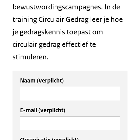
bewustwordingscampagnes. In de
training Circulair Gedrag leer je hoe
je gedragskennis toepast om
circulair gedrag effectief te
stimuleren.
Uw
Naam
(verplicht)
invoer
E-mail
(verplicht)
Organisatie
(verplicht)