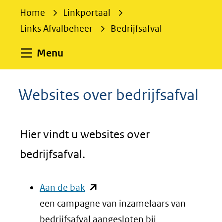
e
Home
Linkportaal
k
Links Afvalbeheer
Bedrijfsafval
e
n
Uitklappen
Menu
Websites over bedrijfsafval
Hier vindt u websites over
bedrijfsafval.
(opent
Aan de bak
in
een campagne van inzamelaars van
nieuw
bedrijfsafval aangesloten bij