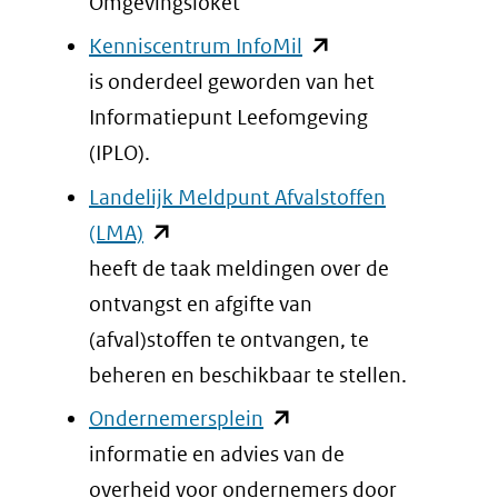
Omgevingsloket
(opent
Kenniscentrum InfoMil
in
is onderdeel geworden van het
nieuw
Informatiepunt Leefomgeving
venster)
(IPLO).
(verwijst
Landelijk Meldpunt Afvalstoffen
naar
(opent
(LMA)
een
in
heeft de taak meldingen over de
andere
nieuw
ontvangst en afgifte van
website)
venster)
(afval)stoffen te ontvangen, te
(verwijst
beheren en beschikbaar te stellen.
naar
(opent
Ondernemersplein
een
in
informatie en advies van de
andere
nieuw
overheid voor ondernemers door