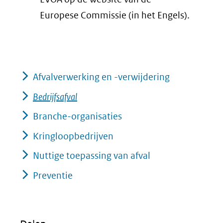
website)
andere
nieuw
Europese Commissie (in het Engels).
website)
venster)
(verwijst
naar
Afvalverwerking en -verwijdering
een
andere
Bedrijfsafval
website)
Branche-organisaties
Kringloopbedrijven
Nuttige toepassing van afval
Preventie