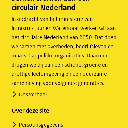
circulair Nederland
k
n
(opent
(opent
In opdracht van het ministerie van
in
in
Infrastructuur en Waterstaat werken wij aan
nieuw
nieuw
het circulaire Nederland van 2050. Dat doen
venster)
venster)
we samen met overheden, bedrijfsleven en
(verwijst
(verwijst
maatschappelijke organisaties. Daarmee
naar
naar
dragen we bij aan een schone, groene en
een
een
prettige leefomgeving en een duurzame
andere
andere
samenleving voor volgende generaties.
website)
website)
Ons verhaal
Over deze site
Persoonsgegevens