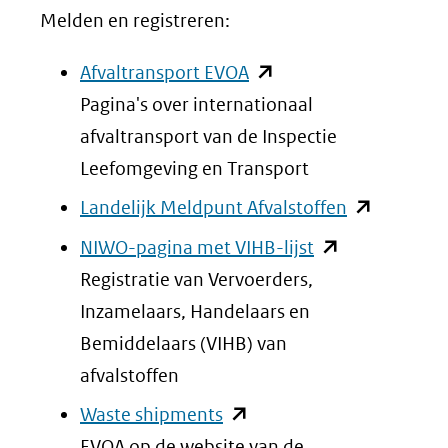
Melden en registreren:
(opent
Afvaltransport EVOA
in
Pagina's over internationaal
nieuw
afvaltransport van de Inspectie
venster)
Leefomgeving en Transport
(verwijst
(opent
Landelijk Meldpunt Afvalstoffen
naar
in
(opent
NIWO-pagina met VIHB-lijst
een
nieuw
in
Registratie van Vervoerders,
andere
venster)
nieuw
Inzamelaars, Handelaars en
website)
(verwijst
venster)
Bemiddelaars (VIHB) van
naar
(verwijst
afvalstoffen
een
naar
(opent
Waste shipments
andere
een
in
EVOA op de website van de