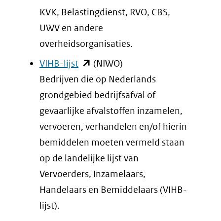
website)
venster)
KVK, Belastingdienst, RVO, CBS,
(verwijst
UWV en andere
naar
overheidsorganisaties.
een
(opent
VIHB-lijst
(NIWO)
andere
in
Bedrijven die op Nederlands
website)
nieuw
grondgebied bedrijfsafval of
venster)
gevaarlijke afvalstoffen inzamelen,
(verwijst
vervoeren, verhandelen en/of hierin
naar
bemiddelen moeten vermeld staan
een
op de landelijke lijst van
andere
Vervoerders, Inzamelaars,
website)
Handelaars en Bemiddelaars (VIHB-
lijst).