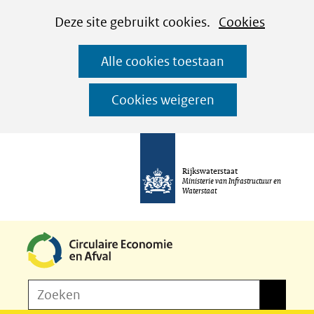
Cookies
Ga
Hier
Deze site gebruikt cookies.
Cookies
instellen
naar
kan
Alle cookies toestaan
de
het
inhoud
gebruik
Cookies weigeren
van
cookies
op
Rijkswaterstaat
deze
Ministerie van Infrastructuur en
Waterstaat
website
worden
toegestaan
of
Z
Zoeken
geweigerd.
Zoeken
o