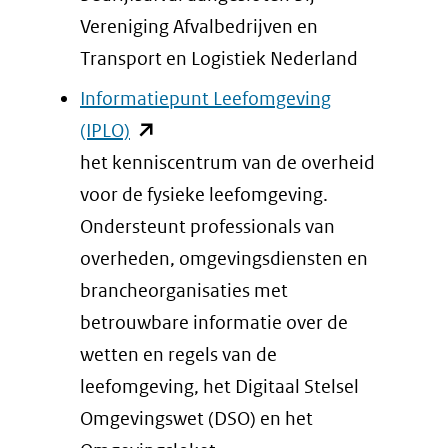
venster)
Vereniging Afvalbedrijven en
(verwijst
Transport en Logistiek Nederland
naar
Informatiepunt Leefomgeving
een
(opent
(IPLO)
andere
in
het kenniscentrum van de overheid
website)
nieuw
voor de fysieke leefomgeving.
venster)
Ondersteunt professionals van
(verwijst
overheden, omgevingsdiensten en
naar
brancheorganisaties met
een
betrouwbare informatie over de
andere
wetten en regels van de
website)
leefomgeving, het Digitaal Stelsel
Omgevingswet (DSO) en het