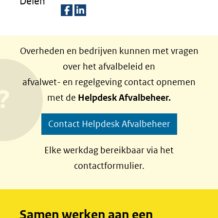
Delen
D
D
e
e
Overheden en bedrijven kunnen met vragen
l
l
over het afvalbeleid en
e
e
afvalwet- en regelgeving contact opnemen
n
n
met de
Helpdesk Afvalbeheer.
o
o
p
p
Contact Helpdesk Afvalbeheer
F
L
a
i
Elke werkdag bereikbaar via het
c
n
contactformulier.
e
k
b
e
o
d
Samen werken aan een
o
I