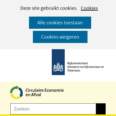
Cookies
Ga
Hier
Deze site gebruikt cookies.
Cookies
instellen
naar
kan
Alle cookies toestaan
de
het
inhoud
gebruik
Cookies weigeren
van
cookies
op
Rijkswaterstaat
deze
Ministerie van Infrastructuur en
Waterstaat
website
worden
toegestaan
of
Z
Zoeken
geweigerd.
Zoeken
o