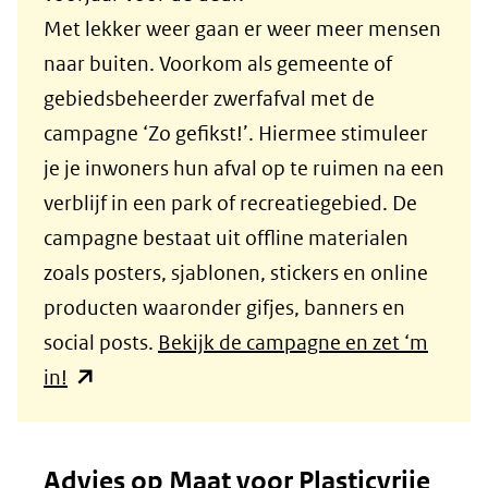
website)
Met lekker weer gaan er weer meer mensen
naar buiten. Voorkom als gemeente of
gebiedsbeheerder zwerfafval met de
campagne ‘Zo gefikst!’. Hiermee stimuleer
je je inwoners hun afval op te ruimen na een
verblijf in een park of recreatiegebied. De
campagne bestaat uit offline materialen
zoals posters, sjablonen, stickers en online
producten waaronder gifjes, banners en
social posts.
Bekijk de campagne en zet ‘m
(opent
in!
in
nieuw
Advies op Maat voor Plasticvrije
venster)