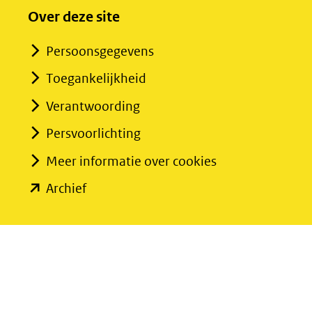
Over deze site
Persoonsgegevens
Toegankelijkheid
Verantwoording
Persvoorlichting
Meer informatie over cookies
(opent
Archief
in
nieuw
venster)
(verwijst
naar