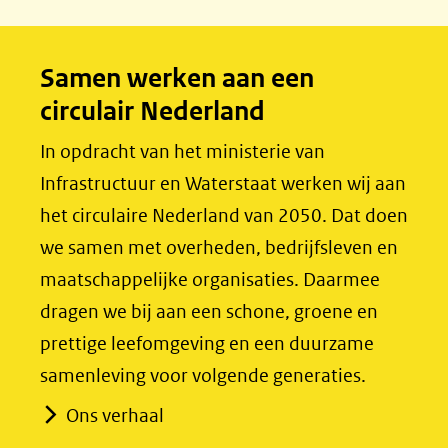
b
e
o
d
Samen werken aan een
o
I
circulair Nederland
k
n
(opent
(opent
In opdracht van het ministerie van
in
in
Infrastructuur en Waterstaat werken wij aan
nieuw
nieuw
het circulaire Nederland van 2050. Dat doen
venster)
venster)
we samen met overheden, bedrijfsleven en
(verwijst
(verwijst
maatschappelijke organisaties. Daarmee
naar
naar
dragen we bij aan een schone, groene en
een
een
prettige leefomgeving en een duurzame
andere
andere
samenleving voor volgende generaties.
website)
website)
Ons verhaal