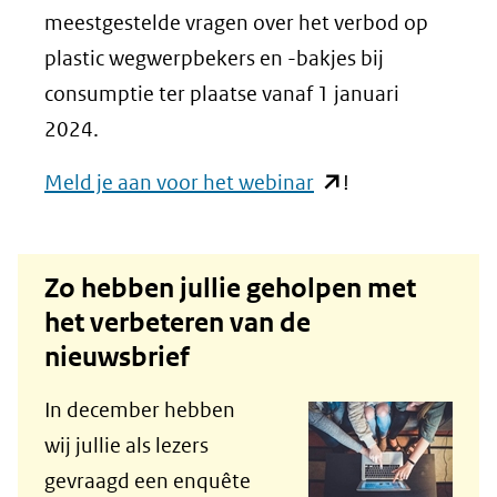
meestgestelde vragen over het verbod op
plastic wegwerpbekers en -bakjes bij
consumptie ter plaatse vanaf 1 januari
2024.
(opent
Meld je aan voor het webinar
!
in
nieuw
Zo hebben jullie geholpen met
venster)
het verbeteren van de
(verwijst
nieuwsbrief
naar
een
In december hebben
andere
wij jullie als lezers
website)
gevraagd een enquête