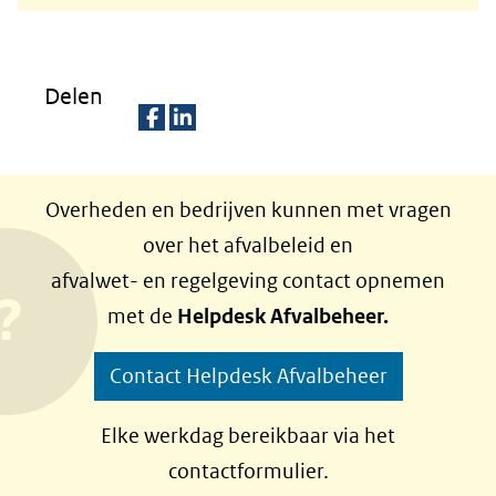
Delen
D
D
e
e
Overheden en bedrijven kunnen met vragen
l
l
over het afvalbeleid en
e
e
afvalwet- en regelgeving contact opnemen
n
n
met de
Helpdesk Afvalbeheer.
o
o
p
p
Contact Helpdesk Afvalbeheer
F
L
a
i
Elke werkdag bereikbaar via het
c
n
contactformulier.
e
k