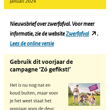
januari 2024
Nieuwsbrief over zwerfafval. Voor meer
(opent
informatie, zie de website
Zwerfafval
.
in
Lees de online versie
nieuw
Gebruik dit voorjaar de
venster)
campagne ‘Zó gefikst!’
(verwijst
naar
Het is nu nog nat en
een
koud buiten, maar voor
je het weet staat het
andere
voorjaar voor de deur.