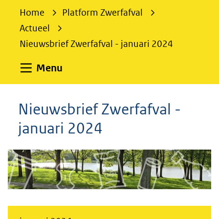
e
Home
Platform Zwerfafval
k
Actueel
e
Nieuwsbrief Zwerfafval - januari 2024
n
Uitklappen
Menu
Nieuwsbrief Zwerfafval -
januari 2024