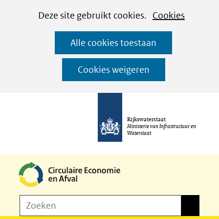
Cookies
Ga
Hier
Deze site gebruikt cookies.
Cookies
instellen
naar
kan
Alle cookies toestaan
de
het
inhoud
gebruik
Cookies weigeren
van
cookies
op
Rijkswaterstaat
deze
Ministerie van Infrastructuur en
Waterstaat
website
worden
toegestaan
of
Z
Zoeken
geweigerd.
Zoeken
o