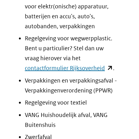
voor elektr(onische) apparatuur,
batterijen en accu's, auto's,
autobanden, verpakkingen
Regelgeving voor wegwerpplastic.
Bent u particulier? Stel dan uw
vraag hierover via het
(opent
contactformulier Rijksoverheid
.
in
Verpakkingen en verpakkingsafval -
nieuw
Verpakkingenverordening (PPWR)
venster)
Regelgeving voor textiel
(verwijst
VANG Huishoudelijk afval, VANG
naar
Buitenshuis
een
Zwerfafval
andere