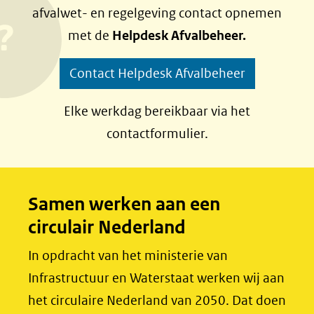
afvalwet- en regelgeving contact opnemen
n
n
met de
Helpdesk Afvalbeheer.
o
o
p
p
Contact Helpdesk Afvalbeheer
F
L
a
i
Elke werkdag bereikbaar via het
c
n
contactformulier.
e
k
b
e
o
d
Samen werken aan een
o
I
circulair Nederland
k
n
(opent
(opent
In opdracht van het ministerie van
in
in
Infrastructuur en Waterstaat werken wij aan
nieuw
nieuw
het circulaire Nederland van 2050. Dat doen
venster)
venster)