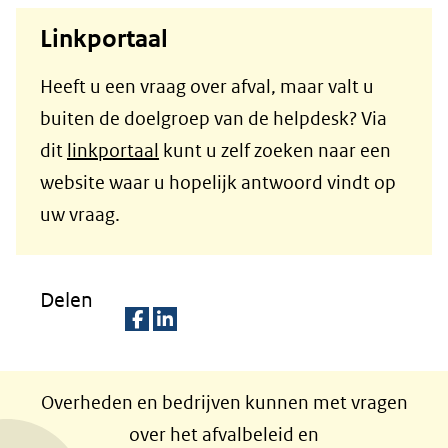
Linkportaal
Heeft u een vraag over afval, maar valt u
buiten de doelgroep van de helpdesk? Via
dit
linkportaal
kunt u zelf zoeken naar een
website waar u hopelijk antwoord vindt op
uw vraag.
Delen
D
D
e
e
Overheden en bedrijven kunnen met vragen
l
l
over het afvalbeleid en
e
e