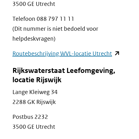
3500 GE Utrecht
Telefoon 088 797 11 11
(Dit nummer is niet bedoeld voor
helpdeskvragen)
(opent
Routebeschrijving WVL-locatie Utrecht
in
Rijkswaterstaat Leefomgeving,
nieuw
locatie Rijswijk
venster)
Lange Kleiweg 34
(verwijst
2288 GK Rijswijk
naar
een
Postbus 2232
andere
3500 GE Utrecht
website)