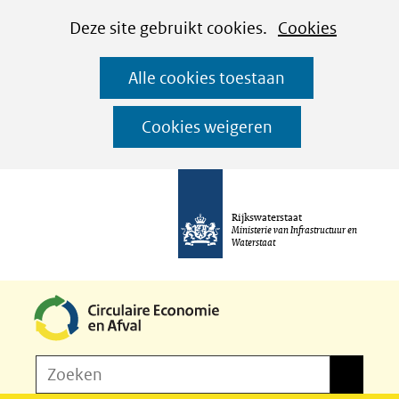
Cookies
Ga
Hier
Deze site gebruikt cookies.
Cookies
instellen
naar
kan
Alle cookies toestaan
de
het
inhoud
gebruik
Cookies weigeren
van
cookies
op
Rijkswaterstaat
deze
Ministerie van Infrastructuur en
Waterstaat
website
worden
toegestaan
of
Z
Zoeken
geweigerd.
Zoeken
o