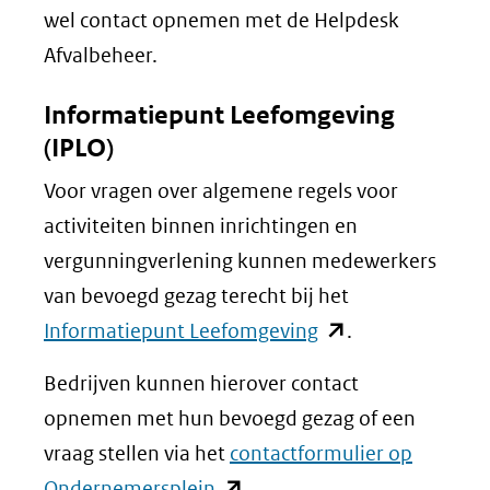
naar
wel contact opnemen met de Helpdesk
een
Afvalbeheer.
andere
website)
Informatiepunt Leefomgeving
(IPLO)
Voor vragen over algemene regels voor
activiteiten binnen inrichtingen en
vergunningverlening kunnen medewerkers
van bevoegd gezag terecht bij het
(opent
Informatiepunt Leefomgeving
.
in
Bedrijven kunnen hierover contact
nieuw
opnemen met hun bevoegd gezag of een
venster)
vraag stellen via het
contactformulier op
(verwijst
(opent
Ondernemersplein
.