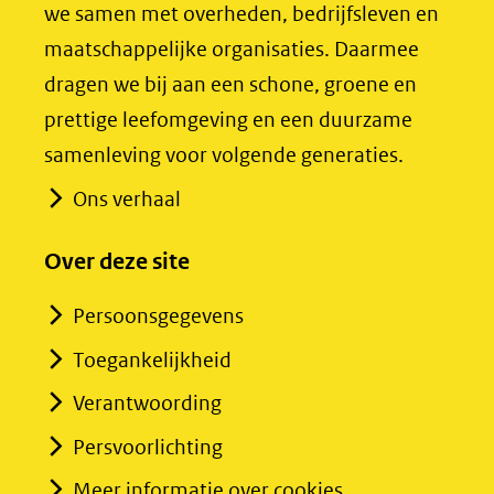
we samen met overheden, bedrijfsleven en
(verwijst
(verwijst
maatschappelijke organisaties. Daarmee
naar
naar
dragen we bij aan een schone, groene en
een
een
prettige leefomgeving en een duurzame
andere
andere
samenleving voor volgende generaties.
website)
website)
Ons verhaal
Over deze site
Persoonsgegevens
Toegankelijkheid
Verantwoording
Persvoorlichting
Meer informatie over cookies