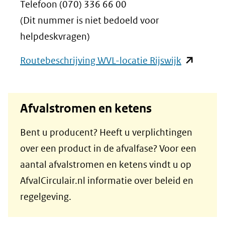
Telefoon (070) 336 66 00
(Dit nummer is niet bedoeld voor
helpdeskvragen)
(opent
Routebeschrijving WVL-locatie Rijswijk
in
nieuw
Afvalstromen en ketens
venster)
(verwijst
Bent u producent? Heeft u verplichtingen
naar
over een product in de afvalfase? Voor een
een
aantal afvalstromen en ketens vindt u op
andere
AfvalCirculair.nl informatie over beleid en
website)
regelgeving.