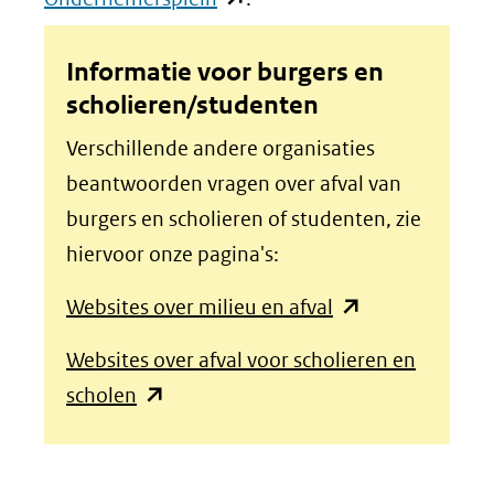
naar
in
een
nieuw
Informatie voor burgers en
andere
scholieren/studenten
venster)
website)
(verwijst
Verschillende andere organisaties
naar
beantwoorden vragen over afval van
een
burgers en scholieren of studenten, zie
andere
hiervoor onze pagina's:
website)
(opent
Websites over milieu en afval
in
Websites over afval voor scholieren en
nieuw
(opent
scholen
venster)
in
(verwijst
nieuw
naar