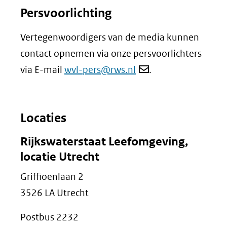
venster)
een
Persvoorlichting
(verwijst
andere
naar
Vertegenwoordigers van de media kunnen
website)
een
contact opnemen via onze persvoorlichters
andere
via E-mail
wvl-pers@rws.nl
.
website)
Locaties
Rijkswaterstaat Leefomgeving,
locatie Utrecht
Griffioenlaan 2
3526 LA Utrecht
Postbus 2232