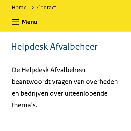
e
Home
Contact
k
e
Uitklappen
Menu
n
Helpdesk Afvalbeheer
De Helpdesk Afvalbeheer
beantwoordt vragen van overheden
en bedrijven over uiteenlopende
thema’s.