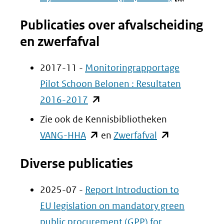
naar
(verwijst
een
Publicaties over afvalscheiding
naar
andere
en zwerfafval
een
website)
andere
2017-11 -
Monitoringrapportage
website)
Pilot Schoon Belonen : Resultaten
(opent
2016-2017
in
Zie ook de Kennisbibliotheken
nieuw
(opent
(opent
VANG-HHA
en
Zwerfafval
venster)
in
in
Diverse publicaties
(verwijst
nieuw
nieuw
naar
venster)
venster)
2025-07 -
Report Introduction to
een
(verwijst
(verwijst
EU legislation on mandatory green
andere
naar
naar
public procurement (GPP) for