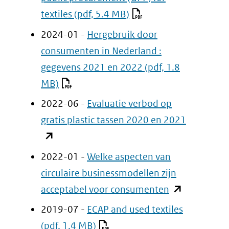
website)
een
een
textiles
(pdf, 5.4 MB)
andere
andere
2024-01 -
Hergebruik door
website)
website)
consumenten in Nederland :
gegevens 2021 en 2022
(pdf, 1.8
MB)
2022-06 -
Evaluatie verbod op
(opent
gratis plastic tassen 2020 en 2021
in
nieuw
2022-01 -
Welke aspecten van
venster)
circulaire businessmodellen zijn
(verwijst
(opent
acceptabel voor consumenten
naar
in
2019-07 -
ECAP and used textiles
een
nieuw
(pdf, 1.4 MB)