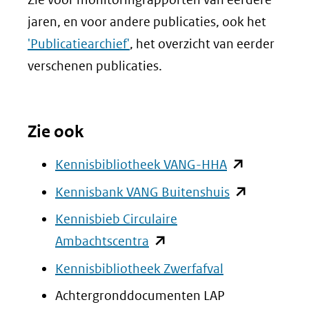
naar
jaren, en voor andere publicaties, ook het
een
'Publicatiearchief'
, het overzicht van eerder
andere
verschenen publicaties.
website)
Zie ook
(opent
Kennisbibliotheek VANG-HHA
in
(opent
Kennisbank VANG Buitenshuis
nieuw
in
Kennisbieb Circulaire
venster)
nieuw
(opent
Ambachtscentra
(verwijst
venster)
in
Kennisbibliotheek Zwerfafval
naar
(verwijst
nieuw
Achtergronddocumenten LAP
een
naar
venster)