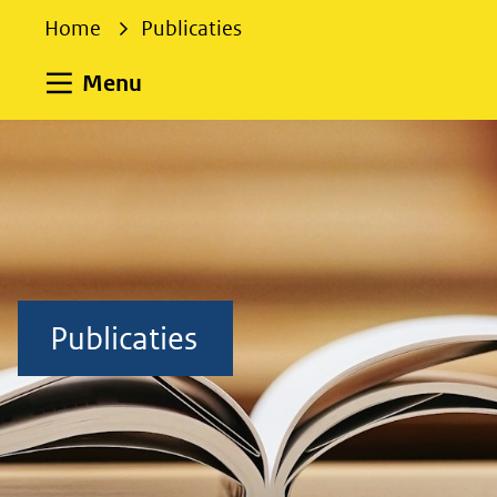
e
Home
Publicaties
k
e
Uitklappen
Menu
n
Publicaties