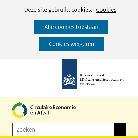
Cookies
Ga
Hier
Deze site gebruikt cookies.
Cookies
instellen
naar
kan
Alle cookies toestaan
de
het
inhoud
gebruik
Cookies weigeren
van
cookies
op
Rijkswaterstaat
deze
Ministerie van Infrastructuur en
Waterstaat
website
worden
toegestaan
of
Z
Zoeken
geweigerd.
Zoeken
o