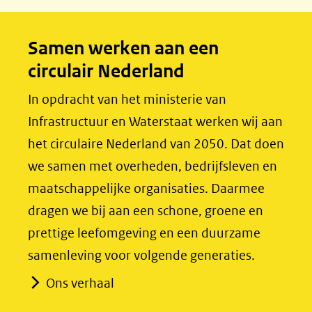
b
e
o
d
Samen werken aan een
o
I
circulair Nederland
k
n
(opent
(opent
In opdracht van het ministerie van
in
in
Infrastructuur en Waterstaat werken wij aan
nieuw
nieuw
het circulaire Nederland van 2050. Dat doen
venster)
venster)
we samen met overheden, bedrijfsleven en
(verwijst
(verwijst
maatschappelijke organisaties. Daarmee
naar
naar
dragen we bij aan een schone, groene en
een
een
prettige leefomgeving en een duurzame
andere
andere
samenleving voor volgende generaties.
website)
website)
Ons verhaal