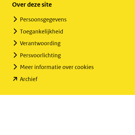
Over deze site
Persoonsgegevens
Toegankelijkheid
Verantwoording
Persvoorlichting
Meer informatie over cookies
(opent
Archief
in
nieuw
venster)
(verwijst
naar