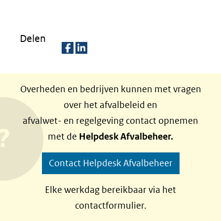
andere
een
(verwijst
website)
andere
naar
Delen
website)
een
andere
D
D
website)
e
e
Overheden en bedrijven kunnen met vragen
l
l
over het afvalbeleid en
e
e
afvalwet- en regelgeving contact opnemen
n
n
met de
Helpdesk Afvalbeheer.
o
o
p
p
Contact Helpdesk Afvalbeheer
F
L
a
i
Elke werkdag bereikbaar via het
c
n
contactformulier.
e
k