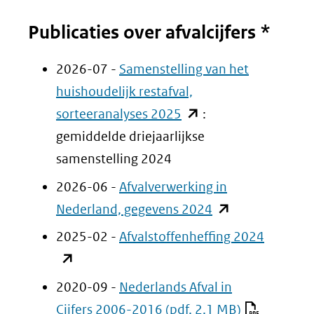
Publicaties over afvalcijfers *
2026-07 -
Samenstelling van het
huishoudelijk restafval,
(opent
sorteeranalyses 2025
:
in
gemiddelde driejaarlijkse
nieuw
samenstelling 2024
venster)
2026-06 -
Afvalverwerking in
(verwijst
(opent
Nederland, gegevens 2024
naar
in
(opent
2025-02 -
Afvalstoffenheffing 2024
een
nieuw
in
andere
venster)
nieuw
2020-09 -
Nederlands Afval in
website)
(verwijst
venster)
Cijfers 2006-2016
(pdf, 2.1 MB)