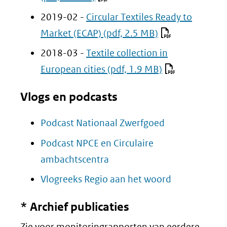
andere
venster)
2019-02 -
Circular Textiles Ready to
website)
(verwijst
Market (ECAP)
(pdf, 2.5 MB)
naar
2018-03 -
Textile collection in
een
European cities
(pdf, 1.9 MB)
andere
website)
Vlogs en podcasts
Podcast Nationaal Zwerfgoed
Podcast NPCE en Circulaire
(opent
ambachtscentra
in
Vlogreeks Regio aan het woord
nieuw
* Archief publicaties
venster)
(verwijst
Zie voor monitoringrapporten van eerdere