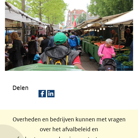
Delen
D
D
e
e
Overheden en bedrijven kunnen met vragen
l
l
over het afvalbeleid en
e
e