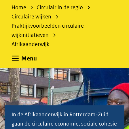
e
Home
Circulair in de regio
k
Circulaire wijken
e
Praktijkvoorbeelden circulaire
n
wijkinitiatieven
Afrikaanderwijk
Uitklappen
Menu
De
Rotterdamse
Afrikaanderwijk:
In de Afrikaanderwijk in Rotterdam-Zuid
de
gaan de circulaire economie, sociale cohesie