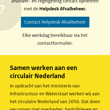
afvalwet- en regelgeving contact opnemen
n
n
met de
Helpdesk Afvalbeheer.
o
o
p
p
Contact Helpdesk Afvalbeheer
F
L
a
i
Elke werkdag bereikbaar via het
c
n
contactformulier.
e
k
b
e
o
d
Samen werken aan een
o
I
circulair Nederland
k
n
(opent
(opent
In opdracht van het ministerie van
in
in
Infrastructuur en Waterstaat werken wij aan
nieuw
nieuw
het circulaire Nederland van 2050. Dat doen
venster)
venster)
we samen met overheden, bedrijfsleven en