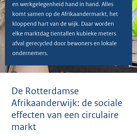
en werkgelegenheid hand in hand. Alles
sociale
komt samen op de Afrikaandermarkt, het
effecten
kloppend hart van de wijk. Daar worden
elke marktdag tientallen kubieke meters
van
afval gerecycled door bewoners en lokale
ondernemers.
een
circulaire
markt
De Rotterdamse
Afrikaanderwijk: de sociale
effecten van een circulaire
markt