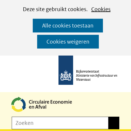
Cookies
Ga
Hier
Deze site gebruikt cookies.
Cookies
instellen
naar
kan
Alle cookies toestaan
de
het
inhoud
gebruik
Cookies weigeren
van
cookies
op
Rijkswaterstaat
deze
Ministerie van Infrastructuur en
Waterstaat
website
worden
toegestaan
of
Z
Zoeken
geweigerd.
Zoeken
o