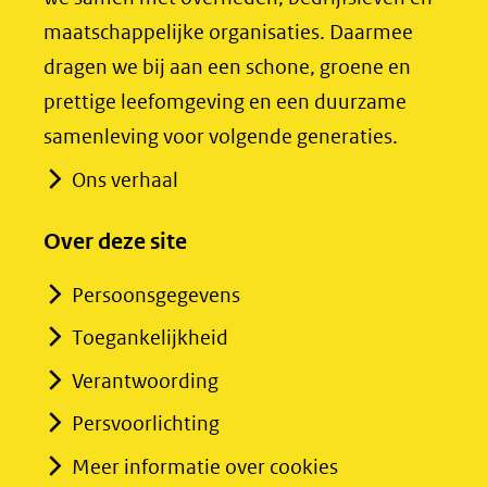
(verwijst
(verwijst
maatschappelijke organisaties. Daarmee
naar
naar
dragen we bij aan een schone, groene en
een
een
prettige leefomgeving en een duurzame
andere
andere
samenleving voor volgende generaties.
website)
website)
Ons verhaal
Over deze site
Persoonsgegevens
Toegankelijkheid
Verantwoording
Persvoorlichting
Meer informatie over cookies