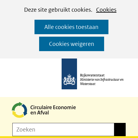
Cookies
Ga
Hier
Deze site gebruikt cookies.
Cookies
instellen
naar
kan
Alle cookies toestaan
de
het
inhoud
gebruik
Cookies weigeren
van
cookies
op
Rijkswaterstaat
deze
Ministerie van Infrastructuur en
Waterstaat
website
worden
toegestaan
of
Z
Zoeken
geweigerd.
Zoeken
o