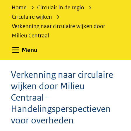
e
Home
Circulair in de regio
k
Circulaire wijken
e
Verkenning naar circulaire wijken door
n
Milieu Centraal
Uitklappen
Menu
Verkenning naar circulaire
wijken door Milieu
Centraal -
Handelingsperspectieven
voor overheden