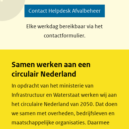
p
p
Contact Helpdesk Afvalbeheer
F
L
a
i
Elke werkdag bereikbaar via het
c
n
contactformulier.
e
k
b
e
o
d
Samen werken aan een
o
I
circulair Nederland
k
n
(opent
(opent
In opdracht van het ministerie van
in
in
Infrastructuur en Waterstaat werken wij aan
nieuw
nieuw
het circulaire Nederland van 2050. Dat doen
venster)
venster)
we samen met overheden, bedrijfsleven en
(verwijst
(verwijst
maatschappelijke organisaties. Daarmee
naar
naar