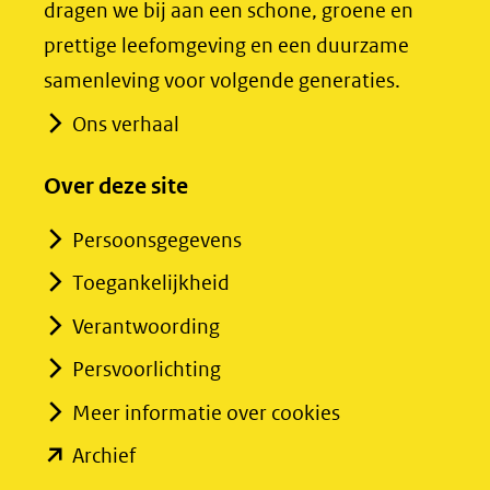
dragen we bij aan een schone, groene en
een
een
prettige leefomgeving en een duurzame
andere
andere
samenleving voor volgende generaties.
website)
website)
Ons verhaal
Over deze site
Persoonsgegevens
Toegankelijkheid
Verantwoording
Persvoorlichting
Meer informatie over cookies
(opent
Archief
in