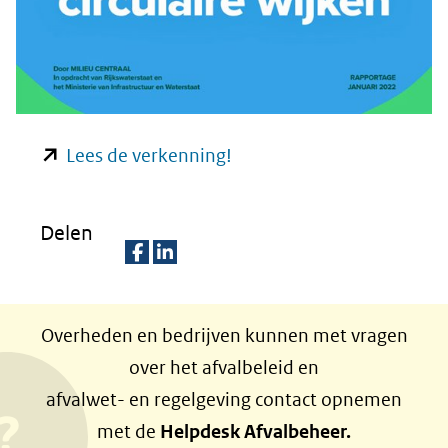
(opent
Lees de verkenning!
in
nieuw
Delen
venster)
(verwijst
D
D
naar
e
e
Overheden en bedrijven kunnen met vragen
een
l
l
over het afvalbeleid en
e
e
andere
afvalwet- en regelgeving contact opnemen
n
n
website)
met de
Helpdesk Afvalbeheer.
o
o