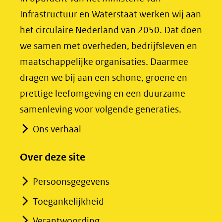
in
in
Infrastructuur en Waterstaat werken wij aan
nieuw
nieuw
het circulaire Nederland van 2050. Dat doen
venster)
venster)
we samen met overheden, bedrijfsleven en
(verwijst
(verwijst
maatschappelijke organisaties. Daarmee
naar
naar
dragen we bij aan een schone, groene en
een
een
prettige leefomgeving en een duurzame
andere
andere
samenleving voor volgende generaties.
website)
website)
Ons verhaal
Over deze site
Persoonsgegevens
Toegankelijkheid
Verantwoording