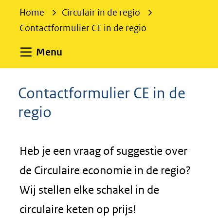
e
Home
Circulair in de regio
k
Contactformulier CE in de regio
e
n
Uitklappen
Menu
Contactformulier CE in de
regio
Heb je een vraag of suggestie over
de Circulaire economie in de regio?
Wij stellen elke schakel in de
circulaire keten op prijs!