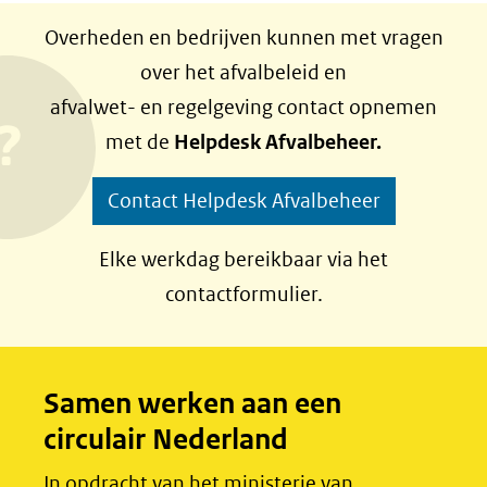
e
e
Overheden en bedrijven kunnen met vragen
l
l
over het afvalbeleid en
e
e
afvalwet- en regelgeving contact opnemen
n
n
met de
Helpdesk Afvalbeheer.
o
o
p
p
Contact Helpdesk Afvalbeheer
F
L
a
i
Elke werkdag bereikbaar via het
c
n
contactformulier.
e
k
b
e
o
d
Samen werken aan een
o
I
circulair Nederland
k
n
(opent
(opent
In opdracht van het ministerie van