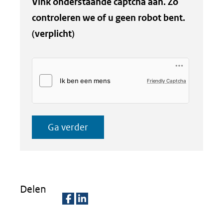
Vink onderstaande captcha aan. Zo
controleren we of u geen robot bent.
(verplicht)
Friendly Captcha
Ga verder
Delen
D
D