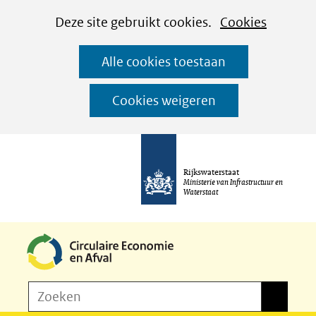
Cookies
Ga
Hier
Deze site gebruikt cookies.
Cookies
instellen
naar
kan
Alle cookies toestaan
de
het
inhoud
gebruik
Cookies weigeren
van
cookies
op
Rijkswaterstaat
deze
Ministerie van Infrastructuur en
Waterstaat
website
worden
toegestaan
of
Z
Zoeken
geweigerd.
Zoeken
o