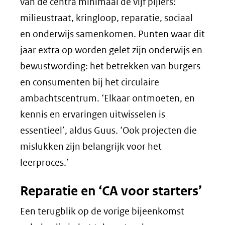
naar
van de centra minimaal de vijf pijlers:
een
milieustraat, kringloop, reparatie, sociaal
andere
en onderwijs samenkomen. Punten waar dit
website)
jaar extra op worden gelet zijn onderwijs en
bewustwording: het betrekken van burgers
en consumenten bij het circulaire
ambachtscentrum. ‘Elkaar ontmoeten, en
kennis en ervaringen uitwisselen is
essentieel’, aldus Guus. ‘Ook projecten die
mislukken zijn belangrijk voor het
leerproces.’
Reparatie en ‘CA voor starters’
Een terugblik op de vorige bijeenkomst