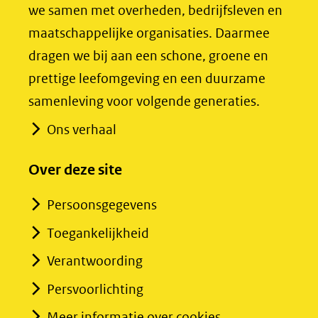
we samen met overheden, bedrijfsleven en
(verwijst
(verwijst
maatschappelijke organisaties. Daarmee
naar
naar
dragen we bij aan een schone, groene en
een
een
prettige leefomgeving en een duurzame
andere
andere
samenleving voor volgende generaties.
website)
website)
Ons verhaal
Over deze site
Persoonsgegevens
Toegankelijkheid
Verantwoording
Persvoorlichting
Meer informatie over cookies