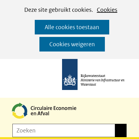
Cookies
Ga
Hier
Deze site gebruikt cookies.
Cookies
instellen
naar
kan
Alle cookies toestaan
de
het
inhoud
gebruik
Cookies weigeren
van
cookies
op
Rijkswaterstaat
deze
Ministerie van Infrastructuur en
Waterstaat
website
worden
toegestaan
of
Z
Zoeken
geweigerd.
Zoeken
o