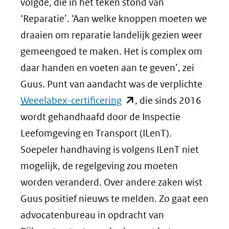
volgde, die in het teken stond van
‘Reparatie’. ‘Aan welke knoppen moeten we
draaien om reparatie landelijk gezien weer
gemeengoed te maken. Het is complex om
daar handen en voeten aan te geven’, zei
Guus. Punt van aandacht was de verplichte
(opent
Weeelabex-certificering
, die sinds 2016
in
wordt gehandhaafd door de Inspectie
nieuw
Leefomgeving en Transport (ILenT).
venster)
Soepeler handhaving is volgens ILenT niet
(verwijst
mogelijk, de regelgeving zou moeten
naar
worden veranderd. Over andere zaken wist
een
Guus positief nieuws te melden. Zo gaat een
andere
advocatenbureau in opdracht van