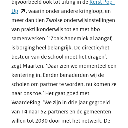
bijvoorbeeld ook tot uiting in de
Kerst Pop-
(opent
Up
, waarin onder andere kringloop, en
in
meer dan tien Zwolse onderwijsinstellingen
nieuw
van praktijkonderwijs tot en met hbo
venster)
samenwerken.’ ‘Zoals Annemiek al aangaf,
(verwijst
is borging heel belangrijk. De directie/het
naar
bestuur van de school moet het dragen’,
een
zegt Maarten. ‘Daar zien we momenteel een
andere
kentering in. Eerder benaderden wij de
website)
scholen om partner te worden, nu komen ze
naar ons toe.’ Het gaat goed met
WaardeRing. ‘We zijn in drie jaar gegroeid
van 14 naar 52 partners en de gemeenten
willen tot 2030 door met het netwerk. De