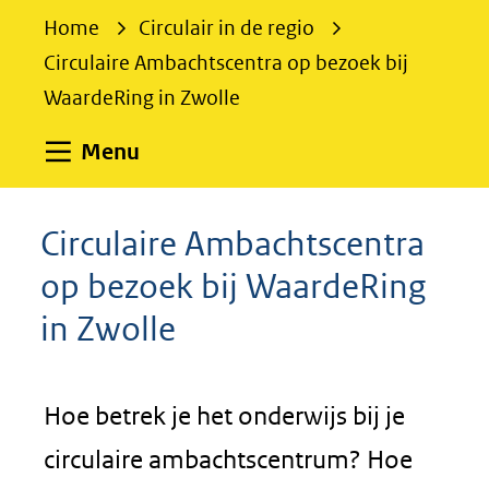
e
Home
Circulair in de regio
k
Circulaire Ambachtscentra op bezoek bij
e
WaardeRing in Zwolle
n
Uitklappen
Menu
Circulaire Ambachtscentra
op bezoek bij WaardeRing
in Zwolle
Hoe betrek je het onderwijs bij je
circulaire ambachtscentrum? Hoe