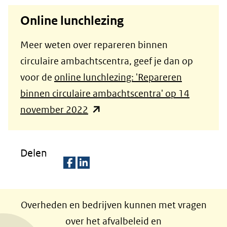
Online lunchlezing
Meer weten over repareren binnen
circulaire ambachtscentra, geef je dan op
voor de
online lunchlezing: 'Repareren
binnen circulaire ambachtscentra' op 14
(opent
november 2022
in
nieuw
Delen
venster)
(verwijst
D
D
naar
e
e
Overheden en bedrijven kunnen met vragen
een
l
l
over het afvalbeleid en
andere
e
e