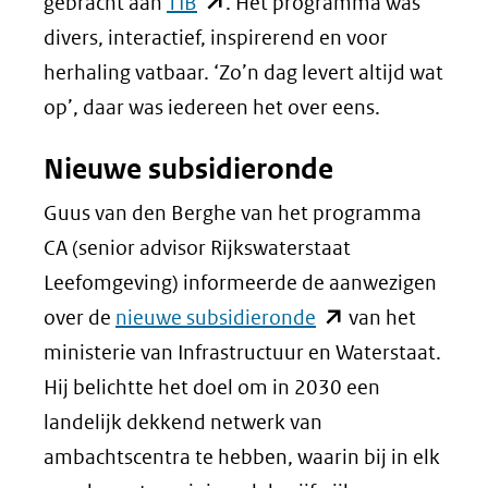
in
(opent
gebracht aan
TIB
. Het programma was
nieuw
in
divers, interactief, inspirerend en voor
venster)
nieuw
herhaling vatbaar. ‘Zo’n dag levert altijd wat
(verwijst
venster)
op’, daar was iedereen het over eens.
naar
(verwijst
Nieuwe subsidieronde
een
naar
andere
een
Guus van den Berghe van het programma
website)
andere
CA (senior advisor Rijkswaterstaat
website)
Leefomgeving) informeerde de aanwezigen
(opent
over de
nieuwe subsidieronde
van het
in
ministerie van Infrastructuur en Waterstaat.
nieuw
Hij belichtte het doel om in 2030 een
venster)
landelijk dekkend netwerk van
(verwijst
ambachtscentra te hebben, waarin bij in elk