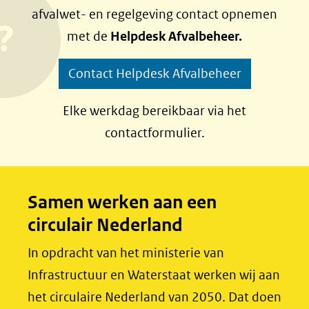
afvalwet- en regelgeving contact opnemen
website)
n
n
met de
Helpdesk Afvalbeheer.
o
o
p
p
Contact Helpdesk Afvalbeheer
F
L
a
i
Elke werkdag bereikbaar via het
c
n
contactformulier.
e
k
b
e
o
d
Samen werken aan een
o
I
circulair Nederland
k
n
(opent
(opent
In opdracht van het ministerie van
in
in
Infrastructuur en Waterstaat werken wij aan
nieuw
nieuw
het circulaire Nederland van 2050. Dat doen
venster)
venster)