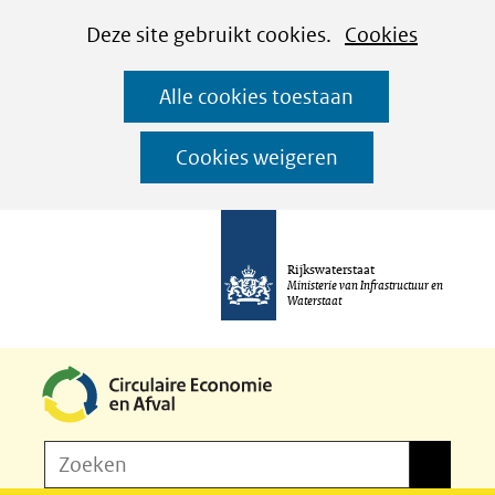
Cookies
Ga
Hier
Deze site gebruikt cookies.
Cookies
instellen
naar
kan
Alle cookies toestaan
de
het
inhoud
gebruik
Cookies weigeren
van
cookies
op
Rijkswaterstaat
deze
Ministerie van Infrastructuur en
Waterstaat
website
worden
toegestaan
of
Z
Zoeken
geweigerd.
Zoeken
o