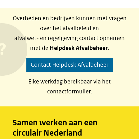
D
D
e
e
Overheden en bedrijven kunnen met vragen
l
l
over het afvalbeleid en
e
e
afvalwet- en regelgeving contact opnemen
n
n
met de
Helpdesk Afvalbeheer.
o
o
p
p
Contact Helpdesk Afvalbeheer
F
L
a
i
Elke werkdag bereikbaar via het
c
n
contactformulier.
e
k
b
e
o
d
Samen werken aan een
o
I
circulair Nederland
k
n