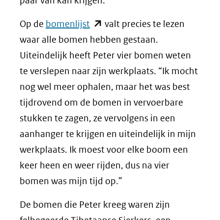
paar van kan krijgen.”
(opent
Op de
bomenlijst
valt precies te lezen
in
waar alle bomen hebben gestaan.
nieuw
Uiteindelijk heeft Peter vier bomen weten
venster)
te verslepen naar zijn werkplaats. “Ik mocht
(verwijst
nog wel meer ophalen, maar het was best
naar
tijdrovend om de bomen in vervoerbare
een
stukken te zagen, ze vervolgens in een
andere
aanhanger te krijgen en uiteindelijk in mijn
website)
werkplaats. Ik moest voor elke boom een
keer heen en weer rijden, dus na vier
bomen was mijn tijd op.”
De bomen die Peter kreeg waren zijn