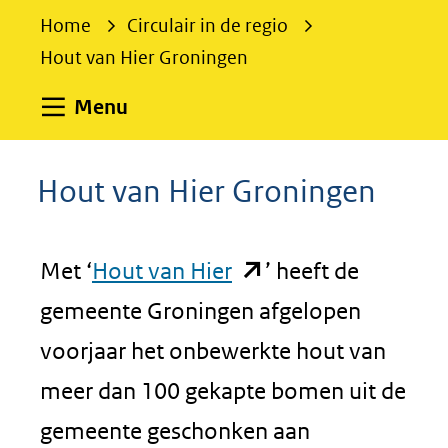
e
Home
Circulair in de regio
k
Hout van Hier Groningen
e
n
Uitklappen
Menu
Hout van Hier Groningen
(opent
Met ‘
Hout van Hier
’ heeft de
in
gemeente Groningen afgelopen
nieuw
voorjaar het onbewerkte hout van
venster)
meer dan 100 gekapte bomen uit de
(verwijst
gemeente geschonken aan