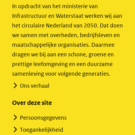
(opent
(opent
In opdracht van het ministerie van
in
in
Infrastructuur en Waterstaat werken wij aan
nieuw
nieuw
het circulaire Nederland van 2050. Dat doen
venster)
venster)
we samen met overheden, bedrijfsleven en
(verwijst
(verwijst
maatschappelijke organisaties. Daarmee
naar
naar
dragen we bij aan een schone, groene en
een
een
prettige leefomgeving en een duurzame
andere
andere
samenleving voor volgende generaties.
website)
website)
Ons verhaal
Over deze site
Persoonsgegevens
Toegankelijkheid