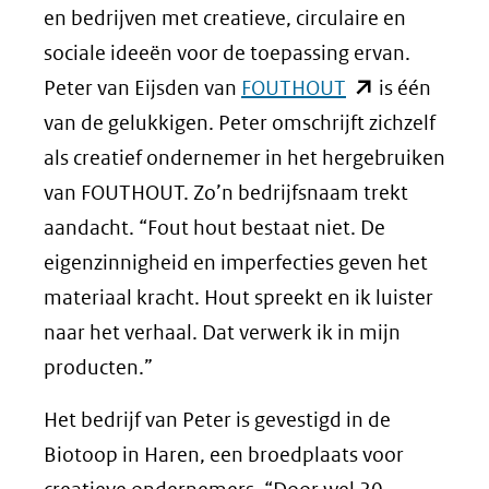
en bedrijven met creatieve, circulaire en
sociale ideeën voor de toepassing ervan.
(opent
Peter van Eijsden van
FOUTHOUT
is één
in
van de gelukkigen. Peter omschrijft zichzelf
nieuw
als creatief ondernemer in het hergebruiken
venster)
van FOUTHOUT. Zo’n bedrijfsnaam trekt
(verwijst
aandacht. “Fout hout bestaat niet. De
naar
eigenzinnigheid en imperfecties geven het
een
materiaal kracht. Hout spreekt en ik luister
andere
naar het verhaal. Dat verwerk ik in mijn
website)
producten.”
Het bedrijf van Peter is gevestigd in de
Biotoop in Haren, een broedplaats voor