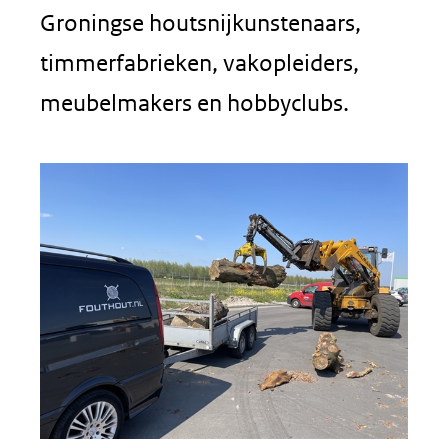
naar
Groningse houtsnijkunstenaars,
een
timmerfabrieken, vakopleiders,
andere
meubelmakers en hobbyclubs.
website)