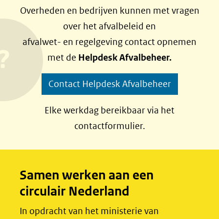
e
e
Overheden en bedrijven kunnen met vragen
l
l
over het afvalbeleid en
e
e
afvalwet- en regelgeving contact opnemen
n
n
met de
Helpdesk Afvalbeheer.
o
o
p
p
Contact Helpdesk Afvalbeheer
F
L
a
i
Elke werkdag bereikbaar via het
c
n
contactformulier.
e
k
b
e
o
d
Samen werken aan een
o
I
circulair Nederland
k
n
(opent
(opent
In opdracht van het ministerie van