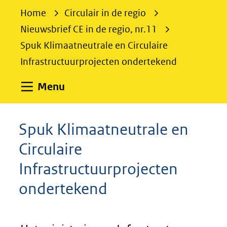
e
Home
Circulair in de regio
k
Nieuwsbrief CE in de regio, nr.11
e
Spuk Klimaatneutrale en Circulaire
n
Infrastructuurprojecten ondertekend
Uitklappen
Menu
Spuk Klimaatneutrale en
Circulaire
Infrastructuurprojecten
ondertekend