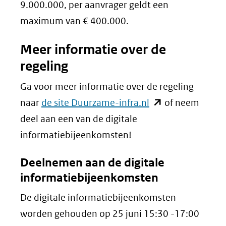
9.000.000, per aanvrager geldt een
maximum van € 400.000.
Meer informatie over de
regeling
Ga voor meer informatie over de regeling
(opent
naar
de site Duurzame-infra.nl
of neem
in
deel aan een van de digitale
nieuw
informatiebijeenkomsten!
venster)
Deelnemen aan de digitale
(verwijst
informatiebijeenkomsten
naar
De digitale informatiebijeenkomsten
een
worden gehouden op 25 juni 15:30 -17:00
andere