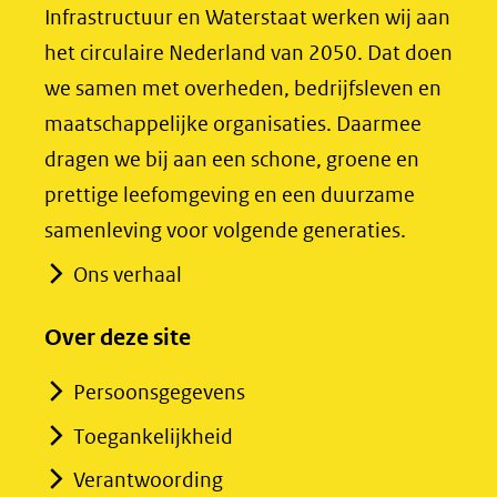
in
in
Infrastructuur en Waterstaat werken wij aan
nieuw
nieuw
het circulaire Nederland van 2050. Dat doen
venster)
venster)
we samen met overheden, bedrijfsleven en
(verwijst
(verwijst
maatschappelijke organisaties. Daarmee
naar
naar
dragen we bij aan een schone, groene en
een
een
prettige leefomgeving en een duurzame
andere
andere
samenleving voor volgende generaties.
website)
website)
Ons verhaal
Over deze site
Persoonsgegevens
Toegankelijkheid
Verantwoording