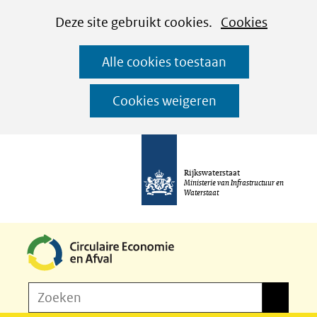
Cookies
Ga
Hier
Deze site gebruikt cookies.
Cookies
instellen
naar
kan
Alle cookies toestaan
de
het
inhoud
gebruik
Cookies weigeren
van
cookies
op
Rijkswaterstaat
deze
Ministerie van Infrastructuur en
Waterstaat
website
worden
toegestaan
of
Z
Zoeken
geweigerd.
Zoeken
o