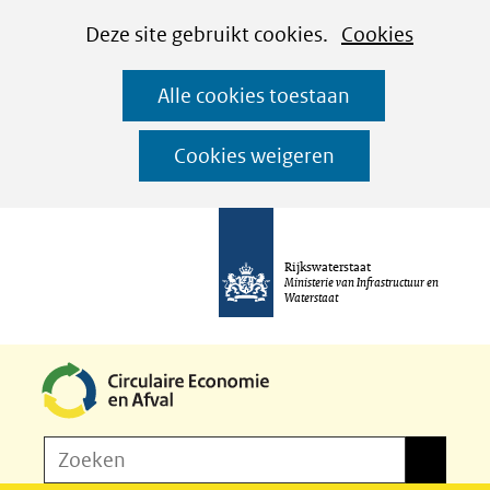
Cookies
Ga
Hier
Deze site gebruikt cookies.
Cookies
instellen
naar
kan
Alle cookies toestaan
de
het
inhoud
gebruik
Cookies weigeren
van
cookies
op
Rijkswaterstaat
deze
Ministerie van Infrastructuur en
Waterstaat
website
worden
toegestaan
of
Z
Zoeken
geweigerd.
Zoeken
o