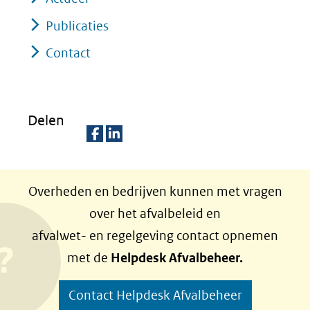
Publicaties
Contact
Delen
D
D
e
e
Overheden en bedrijven kunnen met vragen
l
l
over het afvalbeleid en
e
e
afvalwet- en regelgeving contact opnemen
n
n
met de
Helpdesk Afvalbeheer.
o
o
p
p
Contact Helpdesk Afvalbeheer
F
L