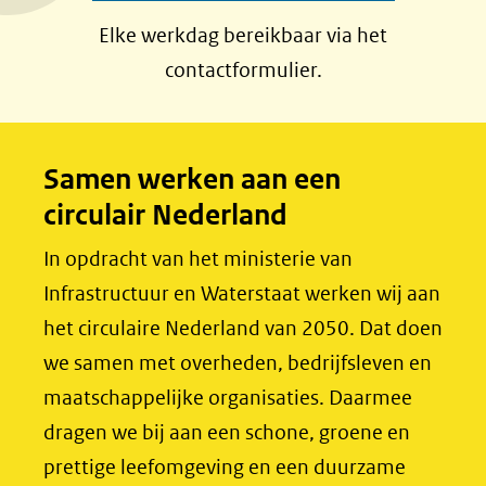
a
i
Elke werkdag bereikbaar via het
c
n
contactformulier.
e
k
b
e
o
d
Samen werken aan een
o
I
circulair Nederland
k
n
(opent
(opent
In opdracht van het ministerie van
in
in
Infrastructuur en Waterstaat werken wij aan
nieuw
nieuw
het circulaire Nederland van 2050. Dat doen
venster)
venster)
we samen met overheden, bedrijfsleven en
(verwijst
(verwijst
maatschappelijke organisaties. Daarmee
naar
naar
dragen we bij aan een schone, groene en
een
een
prettige leefomgeving en een duurzame
andere
andere