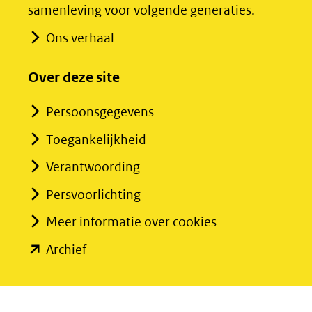
samenleving voor volgende generaties.
website)
website)
Ons verhaal
Over deze site
Persoonsgegevens
Toegankelijkheid
Verantwoording
Persvoorlichting
Meer informatie over cookies
(opent
Archief
in
nieuw