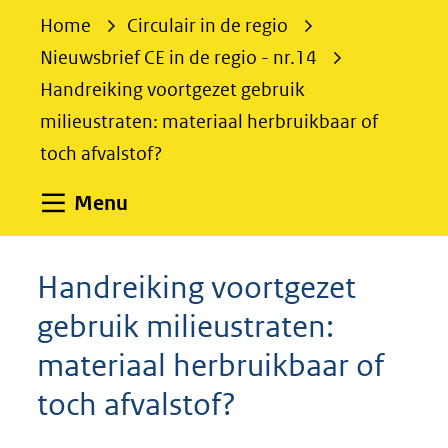
e
Home
Circulair in de regio
k
Nieuwsbrief CE in de regio - nr.14
e
Handreiking voortgezet gebruik
n
milieustraten: materiaal herbruikbaar of
toch afvalstof?
Uitklappen
Menu
Handreiking voortgezet
gebruik milieustraten:
materiaal herbruikbaar of
toch afvalstof?