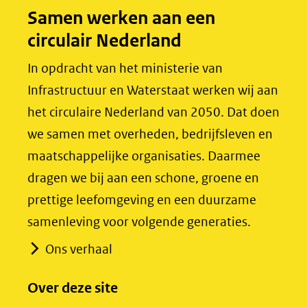
o
d
Samen werken aan een
o
I
circulair Nederland
k
n
(opent
(opent
In opdracht van het ministerie van
in
in
Infrastructuur en Waterstaat werken wij aan
nieuw
nieuw
het circulaire Nederland van 2050. Dat doen
venster)
venster)
we samen met overheden, bedrijfsleven en
(verwijst
(verwijst
maatschappelijke organisaties. Daarmee
naar
naar
dragen we bij aan een schone, groene en
een
een
prettige leefomgeving en een duurzame
andere
andere
samenleving voor volgende generaties.
website)
website)
Ons verhaal
Over deze site