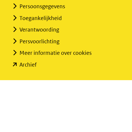
Persoonsgegevens
Toegankelijkheid
Verantwoording
Persvoorlichting
Meer informatie over cookies
(opent
Archief
in
nieuw
venster)
(verwijst
naar
een
andere