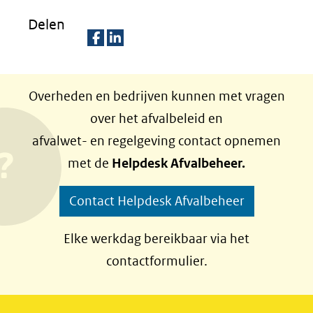
Delen
D
D
e
e
Overheden en bedrijven kunnen met vragen
l
l
over het afvalbeleid en
e
e
afvalwet- en regelgeving contact opnemen
n
n
met de
Helpdesk Afvalbeheer.
o
o
p
p
Contact Helpdesk Afvalbeheer
F
L
a
i
Elke werkdag bereikbaar via het
c
n
contactformulier.
e
k
b
e