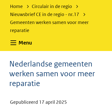
e
Home
Circulair in de regio
k
Nieuwsbrief CE in de regio - nr.17
e
Gemeenten werken samen voor meer
n
reparatie
Uitklappen
Menu
Nederlandse gemeenten
werken samen voor meer
reparatie
Gepubliceerd 17 april 2025