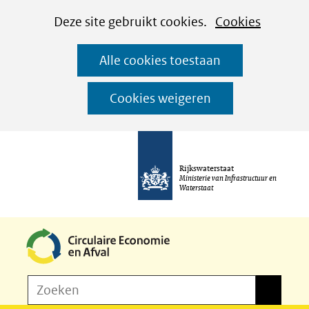
Cookies
Ga
Hier
Deze site gebruikt cookies.
Cookies
instellen
naar
kan
Alle cookies toestaan
de
het
inhoud
gebruik
Cookies weigeren
van
cookies
op
Rijkswaterstaat
deze
Ministerie van Infrastructuur en
Waterstaat
website
worden
toegestaan
of
Z
Zoeken
geweigerd.
Zoeken
o