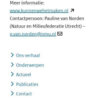
Meer informatie:
(opent
www.kunnenwehetmaken.nl
in
Contactpersoon: Pauline van Norden
nieuw
(Natuur en Milieufederatie Utrecht) –
venster)
p.van.norden@nmu.nl
(verwijst
naar
Ons verhaal
een
andere
Onderwerpen
website)
Actueel
Publicaties
Contact