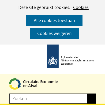
Cookies
Ga
Hier
Deze site gebruikt cookies.
Cookies
instellen
naar
kan
Alle cookies toestaan
de
het
inhoud
gebruik
Cookies weigeren
van
cookies
op
Rijkswaterstaat
deze
Ministerie van Infrastructuur en
Waterstaat
website
worden
toegestaan
of
Z
Zoeken
geweigerd.
Zoeken
o