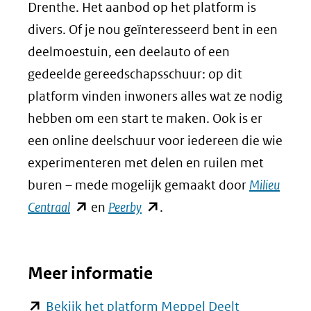
Drenthe. Het aanbod op het platform is
divers. Of je nou geïnteresseerd bent in een
deelmoestuin, een deelauto of een
gedeelde gereedschapsschuur: op dit
platform vinden inwoners alles wat ze nodig
hebben om een start te maken. Ook is er
een online deelschuur voor iedereen die wie
experimenteren met delen en ruilen met
buren – mede mogelijk gemaakt door
Milieu
(opent
(opent
Centraal
en
Peerby
.
in
in
nieuw
nieuw
Meer informatie
venster)
venster)
(verwijst
(verwijst
(opent
Bekijk het platform Meppel Deelt