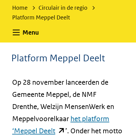
e
Home
Circulair in de regio
k
Platform Meppel Deelt
e
n
Uitklappen
Menu
Platform Meppel Deelt
Op 28 november lanceerden de
Gemeente Meppel, de NMF
Drenthe, Welzijn MensenWerk en
Meppelvoorelkaar
het platform
(opent
‘Meppel Deelt
’. Onder het motto