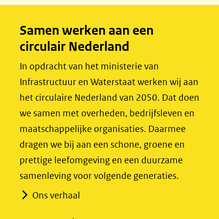
b
e
o
d
Samen werken aan een
o
I
circulair Nederland
k
n
(opent
(opent
In opdracht van het ministerie van
in
in
Infrastructuur en Waterstaat werken wij aan
nieuw
nieuw
het circulaire Nederland van 2050. Dat doen
venster)
venster)
we samen met overheden, bedrijfsleven en
(verwijst
(verwijst
maatschappelijke organisaties. Daarmee
naar
naar
dragen we bij aan een schone, groene en
een
een
prettige leefomgeving en een duurzame
andere
andere
samenleving voor volgende generaties.
website)
website)
Ons verhaal