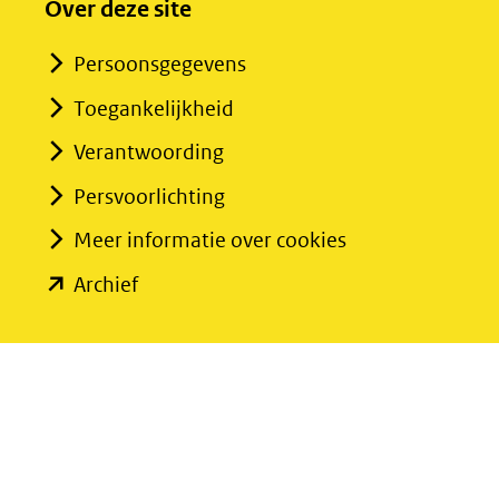
Over deze site
Persoonsgegevens
Toegankelijkheid
Verantwoording
Persvoorlichting
Meer informatie over cookies
(opent
Archief
in
nieuw
venster)
(verwijst
naar
een