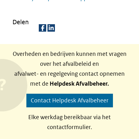
naar
naar
in
een
een
nieuw
Delen
andere
andere
venster)
website)
website)
(verwijst
D
D
naar
e
e
Overheden en bedrijven kunnen met vragen
een
l
l
over het afvalbeleid en
e
e
andere
afvalwet- en regelgeving contact opnemen
n
n
website)
met de
Helpdesk Afvalbeheer.
o
o
p
p
Contact Helpdesk Afvalbeheer
F
L
a
i
Elke werkdag bereikbaar via het
c
n
contactformulier.
e
k