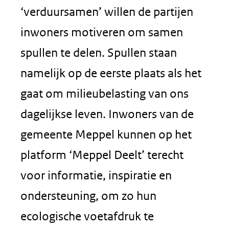
in
‘verduursamen’ willen de partijen
nieuw
inwoners motiveren om samen
venster)
spullen te delen. Spullen staan
(verwijst
namelijk op de eerste plaats als het
naar
gaat om milieubelasting van ons
een
dagelijkse leven. Inwoners van de
andere
gemeente Meppel kunnen op het
website)
platform ‘Meppel Deelt’ terecht
voor informatie, inspiratie en
ondersteuning, om zo hun
ecologische voetafdruk te