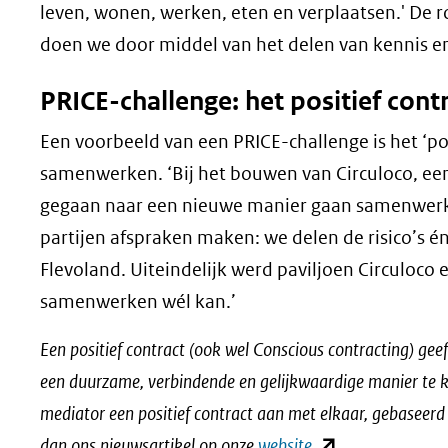
leven, wonen, werken, eten en verplaatsen.' De r
doen we door middel van het delen van kennis e
PRICE-challenge: het positief cont
Een voorbeeld van een PRICE-challenge is het ‘po
samenwerken. ‘Bij het bouwen van Circuloco, een 
gegaan naar een nieuwe manier gaan samenwerken:
partijen afspraken maken: we delen de risico’s é
Flevoland. Uiteindelijk werd paviljoen Circuloco
samenwerken wél kan.’
Een positief contract (ook wel Conscious contracting) gee
een duurzame, verbindende en gelijkwaardige manier te k
mediator een positief contract aan met elkaar, gebaseerd 
(opent
dan ons nieuwsartikel op onze
website
.