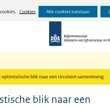
Ga
 cookies.
Cookies
Alle cookies toestaan
naar
de
inhoud
Rijkswaterstaat
Ministerie van Infrastructuur en W
t optimistische blik naar een circulaire samenleving
stische blik naar een