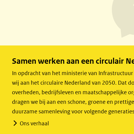
n
n
o
o
p
p
F
L
a
i
c
n
e
k
Samen werken aan een circulair N
b
e
o
d
In opdracht van het ministerie van Infrastructuu
o
I
wij aan het circulaire Nederland van 2050. Dat
k
n
overheden, bedrijfsleven en maatschappelijke o
(opent
(opent
dragen we bij aan een schone, groene en prettig
in
in
duurzame samenleving voor volgende generaties
nieuw
nieuw
Ons verhaal
venster)
venster)