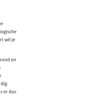
De
logische
t wil je
grond en
e
e
rdig
s er dus