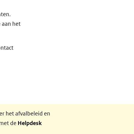
hten.
 aan het
ontact
r het afvalbeleid en
 met de
Helpdesk