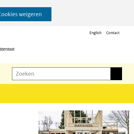
Cookies weigeren
English
Contact
aterstaat
Z
Zoeken
Zoeken
o
e
k
e
n