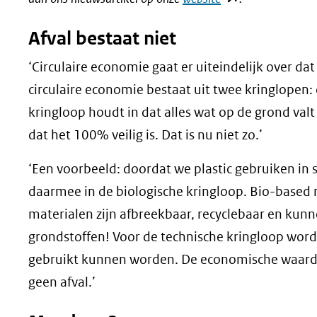
in
Afval bestaat niet
nieuw
venster)
‘Circulaire economie gaat er uiteindelijk over d
(verwijst
circulaire economie bestaat uit twee kringlopen:
naar
kringloop houdt in dat alles wat op de grond valt
een
dat het 100% veilig is. Dat is nu niet zo.’
andere
‘Een voorbeeld: doordat we plastic gebruiken in 
website)
daarmee in de biologische kringloop. Bio-based 
materialen zijn afbreekbaar, recyclebaar en kun
grondstoffen! Voor de technische kringloop wo
gebruikt kunnen worden. De economische waarde b
geen afval.’