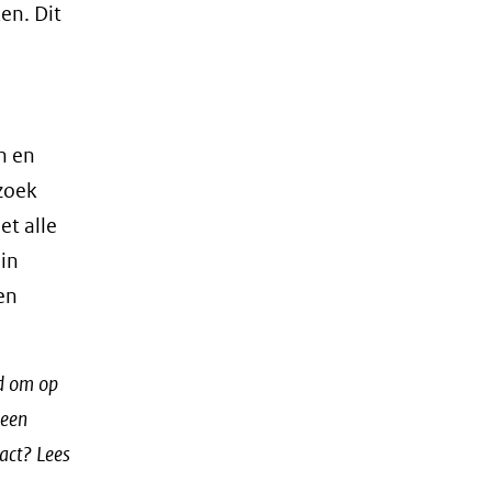
en. Dit
n en
 zoek
et alle
 in
en
id om op
 een
act? Lees