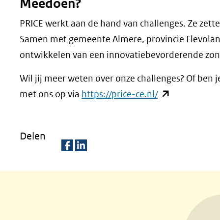
Meedoen?
PRICE werkt aan de hand van challenges. Ze zet
Samen met gemeente Almere, provincie Flevolan
ontwikkelen van een innovatiebevorderende zon
Wil jij meer weten over onze challenges? Of ben 
(opent
met ons op via
https://price-ce.nl/
in
nieuw
Delen
venster)
(verwijst
D
D
naar
e
e
een
l
l
andere
e
e
website)