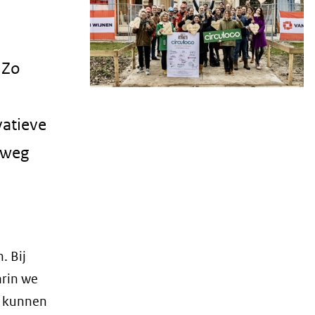
 Zo
vatieve
 weg
. Bij
arin we
r kunnen