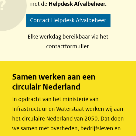
ti
met de
Helpdesk Afvalbeheer.
o
o
(afbeelding:
ng
p
p
regio-
Contact Helpdesk Afvalbeheer
F
L
deals.jpg)
a
i
Elke werkdag bereikbaar via het
c
n
contactformulier.
e
k
b
e
o
d
Samen werken aan een
o
I
circulair Nederland
k
n
(opent
(opent
In opdracht van het ministerie van
in
in
Infrastructuur en Waterstaat werken wij aan
nieuw
nieuw
het circulaire Nederland van 2050. Dat doen
venster)
venster)
we samen met overheden, bedrijfsleven en
(verwijst
(verwijst