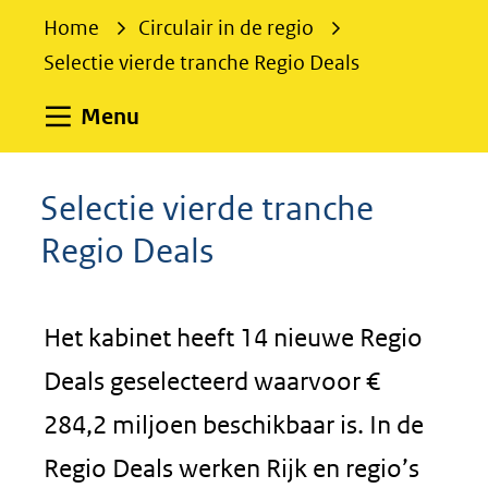
e
Home
Circulair in de regio
k
Selectie vierde tranche Regio Deals
e
n
Uitklappen
Menu
Selectie vierde tranche
Regio Deals
Het kabinet heeft 14 nieuwe Regio
Deals geselecteerd waarvoor €
284,2 miljoen beschikbaar is. In de
Regio Deals werken Rijk en regio’s