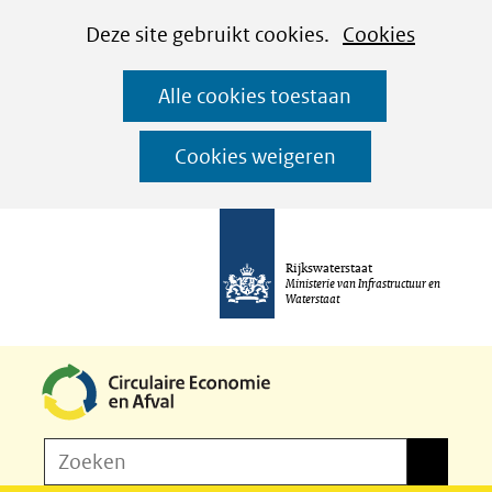
Cookies
Ga
Hier
Deze site gebruikt cookies.
Cookies
instellen
naar
kan
Alle cookies toestaan
de
het
inhoud
gebruik
Cookies weigeren
van
cookies
op
Rijkswaterstaat
deze
Ministerie van Infrastructuur en
Waterstaat
website
worden
toegestaan
of
Z
Zoeken
geweigerd.
Zoeken
o