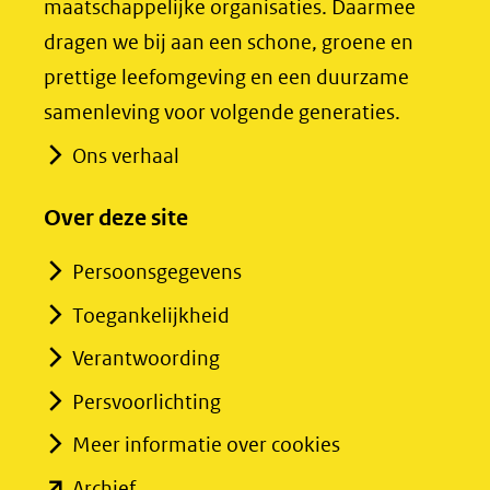
maatschappelijke organisaties. Daarmee
naar
naar
dragen we bij aan een schone, groene en
een
een
prettige leefomgeving en een duurzame
andere
andere
samenleving voor volgende generaties.
website)
website)
Ons verhaal
Over deze site
Persoonsgegevens
Toegankelijkheid
Verantwoording
Persvoorlichting
Meer informatie over cookies
(opent
Archief