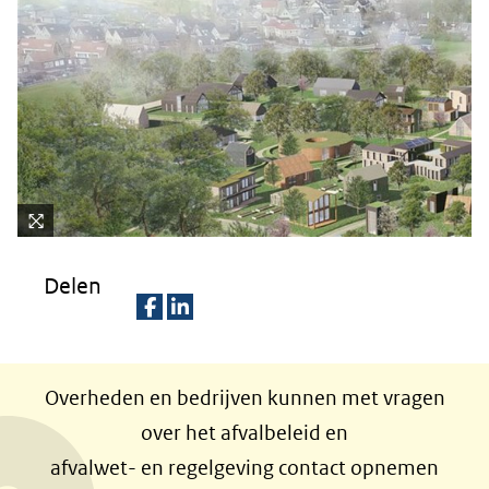
Kli
k
Delen
vo
or
D
D
ee
e
e
n
Overheden en bedrijven kunnen met vragen
l
l
ve
over het afvalbeleid en
rg
e
e
afvalwet- en regelgeving contact opnemen
ro
n
n