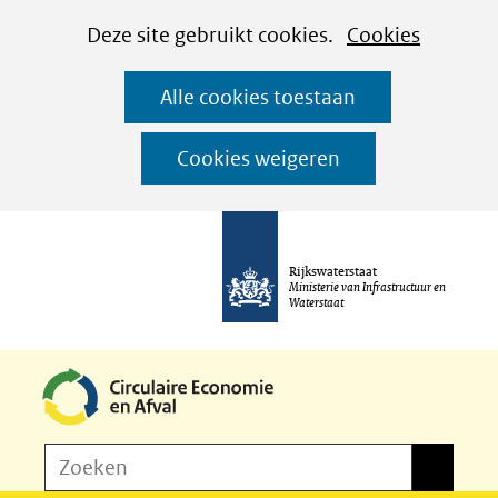
Cookies
Ga
Hier
Deze site gebruikt cookies.
Cookies
instellen
naar
kan
Alle cookies toestaan
de
het
inhoud
gebruik
Cookies weigeren
van
cookies
op
Rijkswaterstaat
deze
Ministerie van Infrastructuur en
Waterstaat
website
worden
toegestaan
of
Z
Zoeken
geweigerd.
Zoeken
o