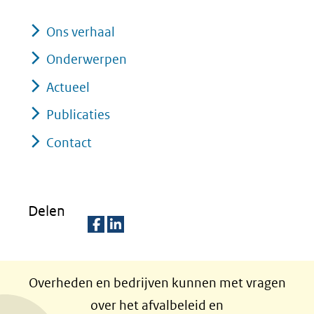
k
vo
Ons verhaal
or
ee
Onderwerpen
n
Actueel
ve
rg
Publicaties
ro
Contact
ti
(afbeelding:
ng
image001.png)
Delen
D
D
e
e
Overheden en bedrijven kunnen met vragen
l
l
over het afvalbeleid en
e
e