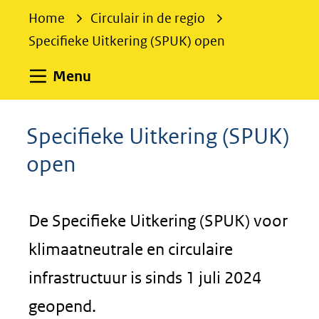
e
Home
Circulair in de regio
k
Specifieke Uitkering (SPUK) open
e
n
Uitklappen
Menu
Specifieke Uitkering (SPUK)
open
De Specifieke Uitkering (SPUK) voor
klimaatneutrale en circulaire
infrastructuur is sinds 1 juli 2024
geopend.