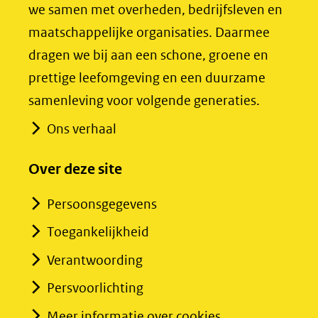
we samen met overheden, bedrijfsleven en
(verwijst
(verwijst
maatschappelijke organisaties. Daarmee
naar
naar
dragen we bij aan een schone, groene en
een
een
prettige leefomgeving en een duurzame
andere
andere
samenleving voor volgende generaties.
website)
website)
Ons verhaal
Over deze site
Persoonsgegevens
Toegankelijkheid
Verantwoording
Persvoorlichting
Meer informatie over cookies