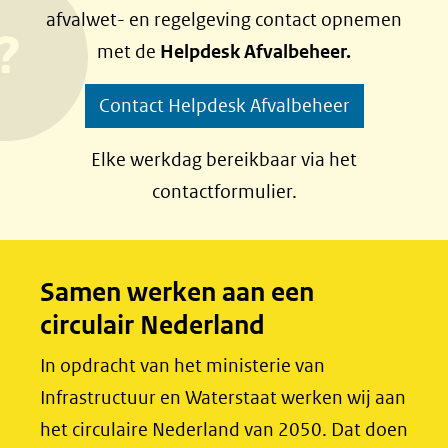
afvalwet- en regelgeving contact opnemen
n
n
met de
Helpdesk Afvalbeheer.
o
o
p
p
Contact Helpdesk Afvalbeheer
F
L
a
i
Elke werkdag bereikbaar via het
c
n
contactformulier.
e
k
b
e
o
d
Samen werken aan een
o
I
circulair Nederland
k
n
(opent
(opent
In opdracht van het ministerie van
in
in
Infrastructuur en Waterstaat werken wij aan
nieuw
nieuw
het circulaire Nederland van 2050. Dat doen
venster)
venster)