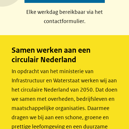
a
i
Elke werkdag bereikbaar via het
c
n
contactformulier.
e
k
b
e
o
d
Samen werken aan een
o
I
circulair Nederland
k
n
(opent
(opent
In opdracht van het ministerie van
in
in
Infrastructuur en Waterstaat werken wij aan
nieuw
nieuw
het circulaire Nederland van 2050. Dat doen
venster)
venster)
we samen met overheden, bedrijfsleven en
(verwijst
(verwijst
maatschappelijke organisaties. Daarmee
naar
naar
dragen we bij aan een schone, groene en
een
een
prettige leefomgeving en een duurzame