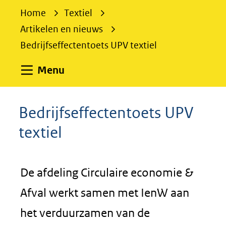
e
Home
Textiel
k
Artikelen en nieuws
e
Bedrijfseffectentoets UPV textiel
n
Uitklappen
Menu
Bedrijfseffectentoets UPV
textiel
De afdeling Circulaire economie &
Afval werkt samen met IenW aan
het verduurzamen van de