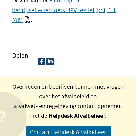
Download het
Eindrapport
bedrijfseffectentoets UPV textiel
(pdf, 1.1
MB)
.
Delen
D
D
e
e
Overheden en bedrijven kunnen met vragen
l
l
over het afvalbeleid en
e
e
afvalwet- en regelgeving contact opnemen
n
n
met de
Helpdesk Afvalbeheer.
o
o
p
p
Contact Helpdesk Afvalbeheer
F
L