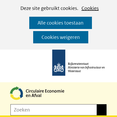
Cookies
Ga
Hier
Deze site gebruikt cookies.
Cookies
instellen
naar
kan
Alle cookies toestaan
de
het
inhoud
gebruik
Cookies weigeren
van
cookies
op
Rijkswaterstaat
deze
Ministerie van Infrastructuur en
Waterstaat
website
worden
toegestaan
of
Z
Zoeken
geweigerd.
Zoeken
o