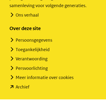
andere
andere
samenleving voor volgende generaties.
website)
website)
Ons verhaal
Over deze site
Persoonsgegevens
Toegankelijkheid
Verantwoording
Persvoorlichting
Meer informatie over cookies
(opent
Archief
in
nieuw