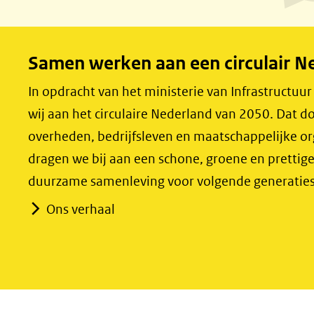
a
i
c
n
e
k
Samen werken aan een circulair N
b
e
o
d
In opdracht van het ministerie van Infrastructuu
o
I
wij aan het circulaire Nederland van 2050. Dat
k
n
overheden, bedrijfsleven en maatschappelijke o
(opent
(opent
dragen we bij aan een schone, groene en prettig
in
in
duurzame samenleving voor volgende generaties
nieuw
nieuw
Ons verhaal
venster)
venster)
(verwijst
(verwijst
naar
naar
een
een
andere
andere