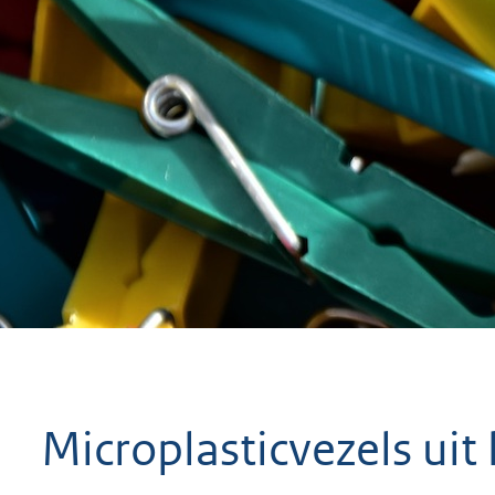
geweigerd.
Microplasticvezels uit