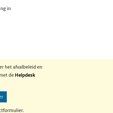
ing in
r het afvalbeleid en
 met de
Helpdesk
er
ctformulier.