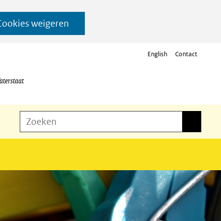
Cookies weigeren
English
Contact
aterstaat
Z
Zoeken
Zoeken
o
e
k
e
n