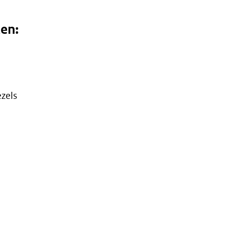
en:
zels