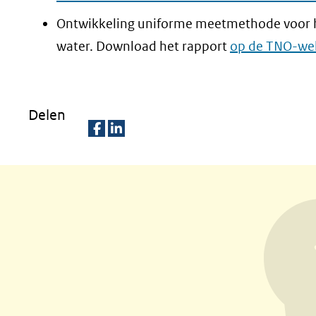
Ontwikkeling uniforme meetmethode voor het
water. Download het rapport
op de TNO-we
Delen
D
D
e
e
l
l
e
e
n
n
o
o
p
p
F
L