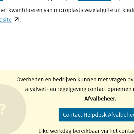
in
 kwantificeren van microplasticvezelafgifte uit kled
nieuw
(opent
bsite
.
venster)
in
(verwijst
nieuw
naar
venster)
een
(verwijst
andere
naar
website)
een
Overheden en bedrijven kunnen met vragen ove
andere
afvalwet- en regelgeving contact opnemen
website)
Afvalbeheer.
Contact Helpdesk Afvalbehe
Elke werkdag bereikbaar via het conta