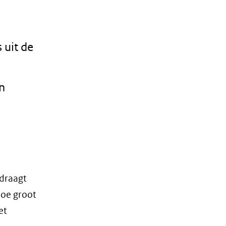
 uit de
n
jdraagt
hoe groot
et