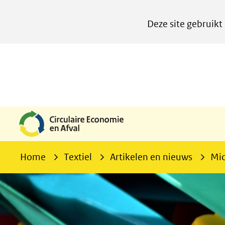
Cookies
Deze site gebruikt
instellen
Hier
kan
het
gebruik
van
cookies
op
deze
Home
Textiel
Artikelen en nieuws
Mic
website
worden
toegestaan
of