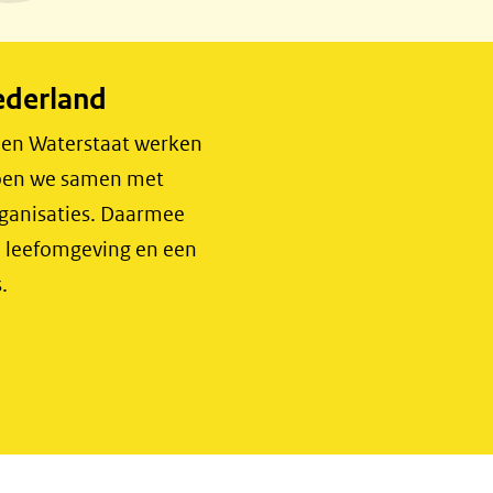
ederland
r en Waterstaat werken
 doen we samen met
rganisaties. Daarmee
e leefomgeving en een
.