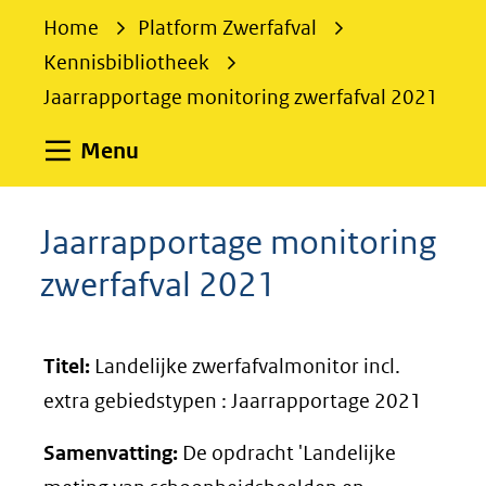
e
Home
Platform Zwerfafval
k
Kennisbibliotheek
e
Jaarrapportage monitoring zwerfafval 2021
n
Uitklappen
Menu
Jaarrapportage monitoring
zwerfafval 2021
Titel:
Landelijke zwerfafvalmonitor incl.
extra gebiedstypen : Jaarrapportage 2021
Samenvatting:
De opdracht 'Landelijke