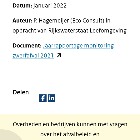
Datum:
januari 2022
Auteur:
P. Hagemeijer (Eco Consult) in
opdracht van Rijkswaterstaat Leefomgeving
Document:
Jaarrapportage monitoring
(opent
zwerfafval 2021
in
nieuw
venster)
Delen
(verwijst
naar
D
D
een
e
e
Overheden en bedrijven kunnen met vragen
andere
l
l
over het afvalbeleid en
website)
e
e