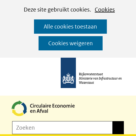
Cookies
Ga
Hier
Deze site gebruikt cookies.
Cookies
instellen
naar
kan
Alle cookies toestaan
de
het
inhoud
gebruik
Cookies weigeren
van
cookies
op
Rijkswaterstaat
deze
Ministerie van Infrastructuur en
Waterstaat
website
worden
toegestaan
of
Z
Zoeken
geweigerd.
Zoeken
o