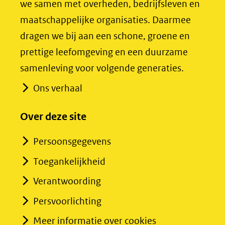
we samen met overheden, bedrijfsleven en
(verwijst
(verwijst
maatschappelijke organisaties. Daarmee
naar
naar
dragen we bij aan een schone, groene en
een
een
prettige leefomgeving en een duurzame
andere
andere
samenleving voor volgende generaties.
website)
website)
Ons verhaal
Over deze site
Persoonsgegevens
Toegankelijkheid
Verantwoording
Persvoorlichting
Meer informatie over cookies