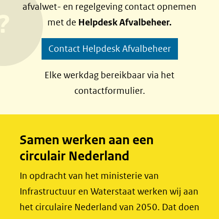
afvalwet- en regelgeving contact opnemen
n
n
met de
Helpdesk Afvalbeheer.
o
o
p
p
Contact Helpdesk Afvalbeheer
F
L
a
i
Elke werkdag bereikbaar via het
c
n
contactformulier.
e
k
b
e
o
d
Samen werken aan een
o
I
circulair Nederland
k
n
(opent
(opent
In opdracht van het ministerie van
in
in
Infrastructuur en Waterstaat werken wij aan
nieuw
nieuw
het circulaire Nederland van 2050. Dat doen
venster)
venster)