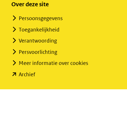
Over deze site
Persoonsgegevens
Toegankelijkheid
Verantwoording
Persvoorlichting
Meer informatie over cookies
(opent
Archief
in
nieuw
venster)
(verwijst
naar