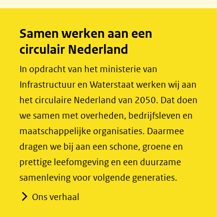
b
e
o
d
Samen werken aan een
o
I
circulair Nederland
k
n
(opent
(opent
In opdracht van het ministerie van
in
in
Infrastructuur en Waterstaat werken wij aan
nieuw
nieuw
het circulaire Nederland van 2050. Dat doen
venster)
venster)
we samen met overheden, bedrijfsleven en
(verwijst
(verwijst
maatschappelijke organisaties. Daarmee
naar
naar
dragen we bij aan een schone, groene en
een
een
prettige leefomgeving en een duurzame
andere
andere
samenleving voor volgende generaties.
website)
website)
Ons verhaal