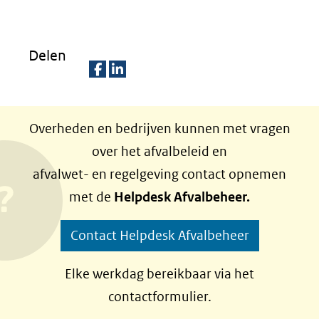
nieuw
venster)
Delen
(verwijst
naar
D
D
een
e
e
Overheden en bedrijven kunnen met vragen
andere
l
l
over het afvalbeleid en
website)
e
e
afvalwet- en regelgeving contact opnemen
n
n
met de
Helpdesk Afvalbeheer.
o
o
p
p
Contact Helpdesk Afvalbeheer
F
L
a
i
Elke werkdag bereikbaar via het
c
n
contactformulier.
e
k