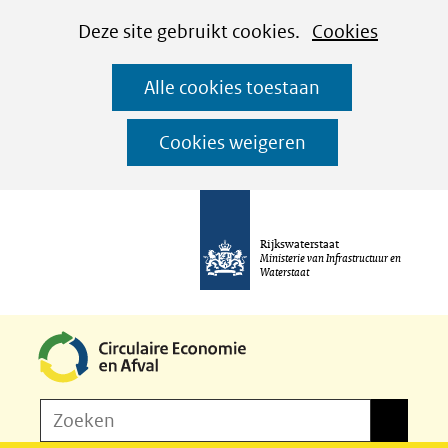
Cookies
Ga
Hier
Deze site gebruikt cookies.
Cookies
instellen
naar
kan
Alle cookies toestaan
de
het
inhoud
gebruik
Cookies weigeren
van
cookies
op
Rijkswaterstaat
deze
Ministerie van Infrastructuur en
Waterstaat
website
worden
toegestaan
of
Z
Zoeken
geweigerd.
Zoeken
o