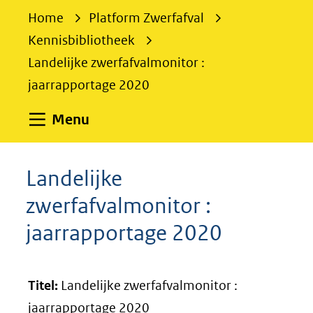
e
Home
Platform Zwerfafval
k
Kennisbibliotheek
e
Landelijke zwerfafvalmonitor :
n
jaarrapportage 2020
Uitklappen
Menu
Landelijke
zwerfafvalmonitor :
jaarrapportage 2020
Titel:
Landelijke zwerfafvalmonitor :
jaarrapportage 2020