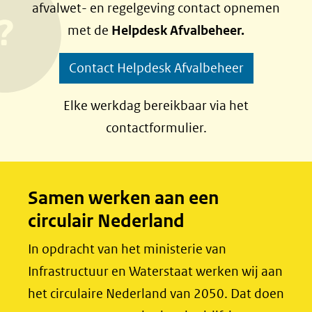
afvalwet- en regelgeving contact opnemen
n
n
met de
Helpdesk Afvalbeheer.
o
o
p
p
Contact Helpdesk Afvalbeheer
F
L
a
i
Elke werkdag bereikbaar via het
c
n
contactformulier.
e
k
b
e
o
d
Samen werken aan een
o
I
circulair Nederland
k
n
(opent
(opent
In opdracht van het ministerie van
in
in
Infrastructuur en Waterstaat werken wij aan
nieuw
nieuw
het circulaire Nederland van 2050. Dat doen
venster)
venster)