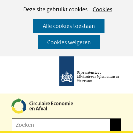
Cookies
Ga
Hier
Deze site gebruikt cookies.
Cookies
instellen
naar
kan
Alle cookies toestaan
de
het
inhoud
gebruik
Cookies weigeren
van
cookies
op
Rijkswaterstaat
deze
Ministerie van Infrastructuur en
Waterstaat
website
worden
toegestaan
of
Z
Zoeken
geweigerd.
Zoeken
o