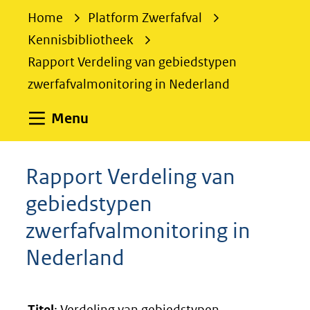
e
Home
Platform Zwerfafval
k
Kennisbibliotheek
e
Rapport Verdeling van gebiedstypen
n
zwerfafvalmonitoring in Nederland
Uitklappen
Menu
Rapport Verdeling van
gebiedstypen
zwerfafvalmonitoring in
Nederland
Titel
: Verdeling van gebiedstypen