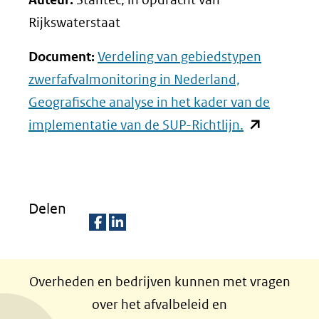
Rijkswaterstaat
Document:
Verdeling van gebiedstypen
zwerfafvalmonitoring in Nederland,
Geografische analyse in het kader van de
(opent
implementatie van de SUP-Richtlijn.
in
nieuw
venster)
Delen
(verwijst
naar
D
D
een
e
e
Overheden en bedrijven kunnen met vragen
andere
l
l
over het afvalbeleid en
website)
e
e