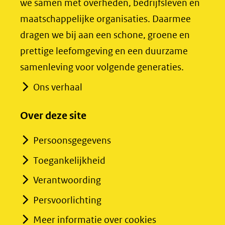
we samen met overheden, bedrijfsleven en
(verwijst
(verwijst
maatschappelijke organisaties. Daarmee
naar
naar
dragen we bij aan een schone, groene en
een
een
prettige leefomgeving en een duurzame
andere
andere
samenleving voor volgende generaties.
website)
website)
Ons verhaal
Over deze site
Persoonsgegevens
Toegankelijkheid
Verantwoording
Persvoorlichting
Meer informatie over cookies