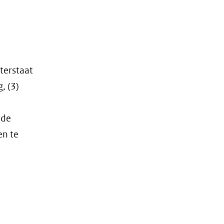
terstaat
, (3)
 de
en te