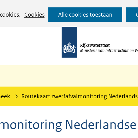
Ga
 cookies.
Cookies
Alle cookies toestaan
naar
de
inhoud
Rijkswaterstaat
Ministerie van Infrastructuur en W
heek
Routekaart zwerfafvalmonitoring Nederlandse
lmonitoring Nederlandse