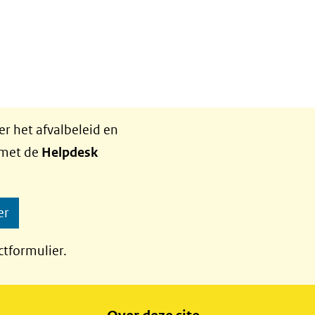
r het afvalbeleid en
 met de
Helpdesk
er
ctformulier.