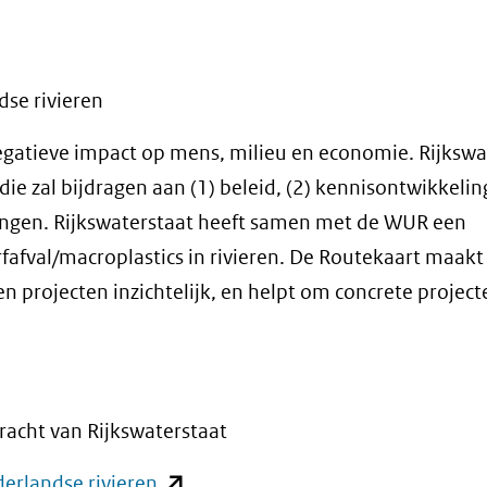
se rivieren
negatieve impact op mens, milieu en economie. Rijkswa
e zal bijdragen aan (1) beleid, (2) kennisontwikkeling
singen. Rijkswaterstaat heeft samen met de WUR een
afval/macroplastics in rivieren. De Routekaart maakt
projecten inzichtelijk, en helpt om concrete project
racht van Rijkswaterstaat
(opent
erlandse rivieren