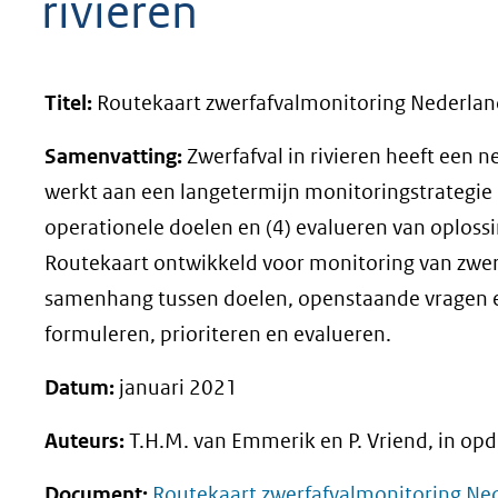
rivieren
geweigerd.
Titel:
Routekaart zwerfafvalmonitoring Nederland
Samenvatting:
Zwerfafval in rivieren heeft een 
werkt aan een langetermijn monitoringstrategie di
operationele doelen en (4) evalueren van oplos
Routekaart ontwikkeld voor monitoring van zwerf
samenhang tussen doelen, openstaande vragen en 
formuleren, prioriteren en evalueren.
Datum:
januari 2021
Auteurs:
T.H.M. van Emmerik en P. Vriend, in opd
Document:
Routekaart zwerfafvalmonitoring Ned