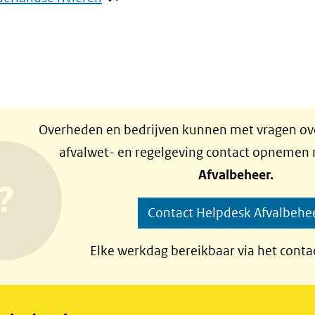
in
nieuw
venster)
(verwijst
naar
Overheden en bedrijven kunnen met vragen ove
een
afvalwet- en regelgeving contact opnemen
andere
Afvalbeheer.
website)
Contact Helpdesk Afvalbehe
Elke werkdag bereikbaar via het conta