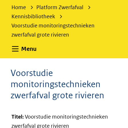
e
Home
Platform Zwerfafval
k
Kennisbibliotheek
e
Voorstudie monitoringstechnieken
n
zwerfafval grote rivieren
Uitklappen
Menu
Voorstudie
monitoringstechnieken
zwerfafval grote rivieren
Titel:
Voorstudie monitoringstechnieken
zwerfafval grote rivieren