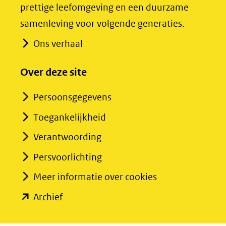
prettige leefomgeving en een duurzame
andere
andere
samenleving voor volgende generaties.
website)
website)
Ons verhaal
Over deze site
Persoonsgegevens
Toegankelijkheid
Verantwoording
Persvoorlichting
Meer informatie over cookies
(opent
Archief
in