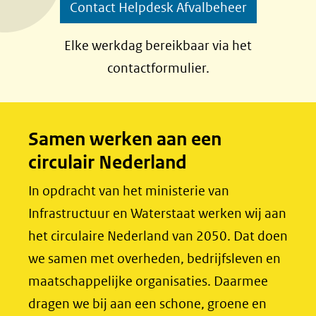
Contact Helpdesk Afvalbeheer
F
L
a
i
Elke werkdag bereikbaar via het
c
n
contactformulier.
e
k
b
e
o
d
Samen werken aan een
o
I
circulair Nederland
k
n
(opent
(opent
In opdracht van het ministerie van
in
in
Infrastructuur en Waterstaat werken wij aan
nieuw
nieuw
het circulaire Nederland van 2050. Dat doen
venster)
venster)
we samen met overheden, bedrijfsleven en
(verwijst
(verwijst
maatschappelijke organisaties. Daarmee
naar
naar
dragen we bij aan een schone, groene en
een
een