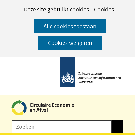
Cookies
Ga
Hier
Deze site gebruikt cookies.
Cookies
instellen
naar
kan
Alle cookies toestaan
de
het
inhoud
gebruik
Cookies weigeren
van
cookies
op
Rijkswaterstaat
deze
Ministerie van Infrastructuur en
Waterstaat
website
worden
toegestaan
of
Z
Zoeken
geweigerd.
Zoeken
o