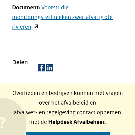
Document:
Voorstudie
monitoringstechnieken zwerfafval grote
(opent
rivieren
in
nieuw
venster)
Delen
(verwijst
naar
D
D
een
e
e
Overheden en bedrijven kunnen met vragen
andere
l
l
over het afvalbeleid en
website)
e
e
afvalwet- en regelgeving contact opnemen
n
n
met de
Helpdesk Afvalbeheer.
o
o
p
p