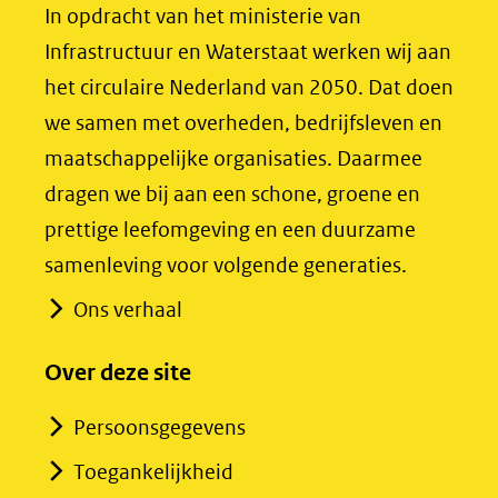
(opent
(opent
In opdracht van het ministerie van
in
in
Infrastructuur en Waterstaat werken wij aan
nieuw
nieuw
het circulaire Nederland van 2050. Dat doen
venster)
venster)
we samen met overheden, bedrijfsleven en
(verwijst
(verwijst
maatschappelijke organisaties. Daarmee
naar
naar
dragen we bij aan een schone, groene en
een
een
prettige leefomgeving en een duurzame
andere
andere
samenleving voor volgende generaties.
website)
website)
Ons verhaal
Over deze site
Persoonsgegevens
Toegankelijkheid