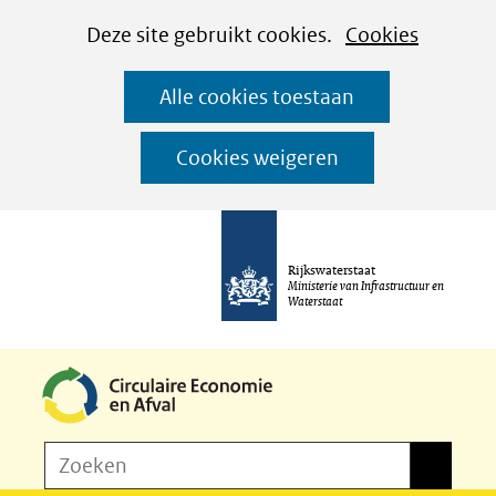
Cookies
Ga
Hier
Deze site gebruikt cookies.
Cookies
instellen
naar
kan
Alle cookies toestaan
de
het
inhoud
gebruik
Cookies weigeren
van
cookies
op
Rijkswaterstaat
deze
Ministerie van Infrastructuur en
Waterstaat
website
worden
toegestaan
of
Z
Zoeken
geweigerd.
Zoeken
o