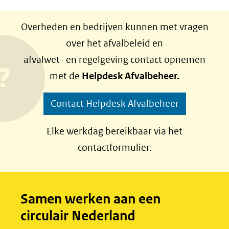
D
D
een
e
e
Overheden en bedrijven kunnen met vragen
andere
l
l
over het afvalbeleid en
website)
e
e
afvalwet- en regelgeving contact opnemen
n
n
met de
Helpdesk Afvalbeheer.
o
o
p
p
Contact Helpdesk Afvalbeheer
F
L
a
i
Elke werkdag bereikbaar via het
c
n
contactformulier.
e
k
b
e
o
d
Samen werken aan een
o
I
circulair Nederland
k
n