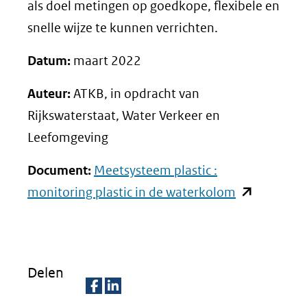
als doel metingen op goedkope, flexibele en
snelle wijze te kunnen verrichten.
Datum:
maart 2022
Auteur:
ATKB, in opdracht van
Rijkswaterstaat, Water Verkeer en
Leefomgeving
Document:
Meetsysteem plastic :
(opent
monitoring plastic in de waterkolom
in
nieuw
venster)
Delen
(verwijst
naar