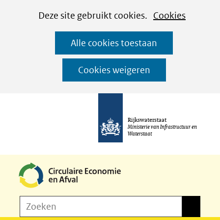
Cookies
Ga
Hier
Deze site gebruikt cookies.
Cookies
instellen
naar
kan
Alle cookies toestaan
de
het
inhoud
gebruik
Cookies weigeren
van
cookies
op
Rijkswaterstaat
deze
Ministerie van Infrastructuur en
Waterstaat
website
worden
toegestaan
of
Z
Zoeken
geweigerd.
Zoeken
o