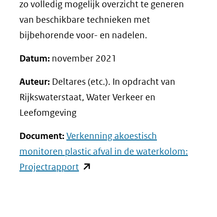
zo volledig mogelijk overzicht te generen
van beschikbare technieken met
bijbehorende voor- en nadelen.
Datum:
november 2021
Auteur:
Deltares (etc.). In opdracht van
Rijkswaterstaat, Water Verkeer en
Leefomgeving
Document:
Verkenning akoestisch
monitoren plastic afval in de waterkolom:
(opent
Projectrapport
in
nieuw
venster)