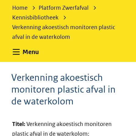
e
Home
Platform Zwerfafval
k
Kennisbibliotheek
e
Verkenning akoestisch monitoren plastic
n
afval in de waterkolom
Uitklappen
Menu
Verkenning akoestisch
monitoren plastic afval in
de waterkolom
Titel:
Verkenning akoestisch monitoren
plastic afval in de waterkolom: