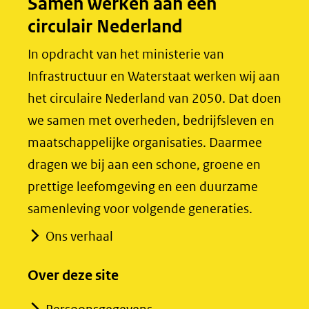
Samen werken aan een
o
I
circulair Nederland
k
n
(opent
(opent
In opdracht van het ministerie van
in
in
Infrastructuur en Waterstaat werken wij aan
nieuw
nieuw
het circulaire Nederland van 2050. Dat doen
venster)
venster)
we samen met overheden, bedrijfsleven en
(verwijst
(verwijst
maatschappelijke organisaties. Daarmee
naar
naar
dragen we bij aan een schone, groene en
een
een
prettige leefomgeving en een duurzame
andere
andere
samenleving voor volgende generaties.
website)
website)
Ons verhaal
Over deze site