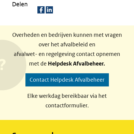
Delen
(verwijst
naar
D
D
een
e
e
Overheden en bedrijven kunnen met vragen
andere
l
l
over het afvalbeleid en
website)
e
e
afvalwet- en regelgeving contact opnemen
n
n
met de
Helpdesk Afvalbeheer.
o
o
p
p
Contact Helpdesk Afvalbeheer
F
L
a
i
Elke werkdag bereikbaar via het
c
n
contactformulier.
e
k
b
e
o
d