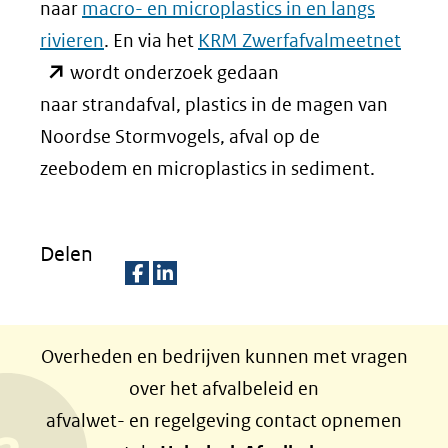
naar
macro- en microplastics in en langs
(open
rivieren
. En via het
KRM Zwerfafvalmeetnet
in
wordt onderzoek gedaan
nieu
naar strandafval, plastics in de magen van
venst
Noordse Stormvogels, afval op de
(verwi
zeebodem en microplastics in sediment.
naar
een
Delen
ande
websi
D
D
e
e
Overheden en bedrijven kunnen met vragen
l
l
over het afvalbeleid en
e
e
afvalwet- en regelgeving contact opnemen
n
n