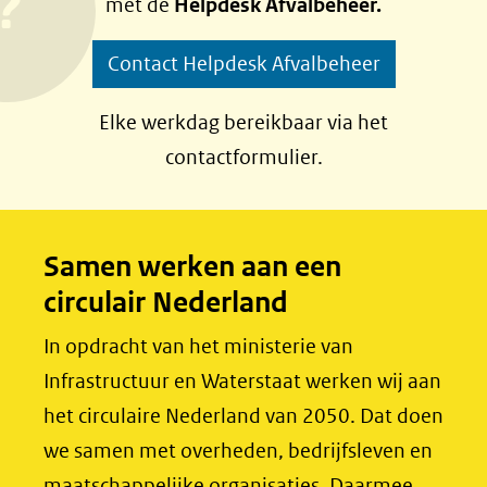
met de
Helpdesk Afvalbeheer.
o
o
p
p
Contact Helpdesk Afvalbeheer
F
L
a
i
Elke werkdag bereikbaar via het
c
n
contactformulier.
e
k
b
e
o
d
Samen werken aan een
o
I
circulair Nederland
k
n
(opent
(opent
In opdracht van het ministerie van
in
in
Infrastructuur en Waterstaat werken wij aan
nieuw
nieuw
het circulaire Nederland van 2050. Dat doen
venster)
venster)
we samen met overheden, bedrijfsleven en
(verwijst
(verwijst
maatschappelijke organisaties. Daarmee