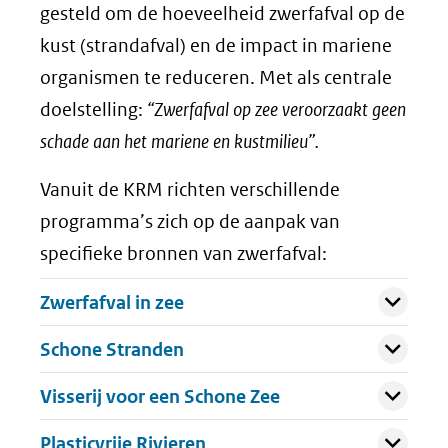
venster)
gesteld om de hoeveelheid zwerfafval op de
(verwijst
kust (strandafval) en de impact in mariene
naar
organismen te reduceren. Met als centrale
een
doelstelling:
“Zwerfafval op zee veroorzaakt geen
andere
schade aan het mariene en kustmilieu”.
website)
Vanuit de KRM richten verschillende
programma’s zich op de aanpak van
specifieke bronnen van zwerfafval:
Uitklappen
Zwerfafval in zee
Uitklappen
Schone Stranden
Uitklappen
Visserij voor een Schone Zee
Uitklappen
Plasticvrije Rivieren