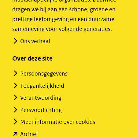
naar
naar
dragen we bij aan een schone, groene en
een
een
prettige leefomgeving en een duurzame
andere
andere
samenleving voor volgende generaties.
website)
website)
Ons verhaal
Over deze site
Persoonsgegevens
Toegankelijkheid
Verantwoording
Persvoorlichting
Meer informatie over cookies
(opent
Archief