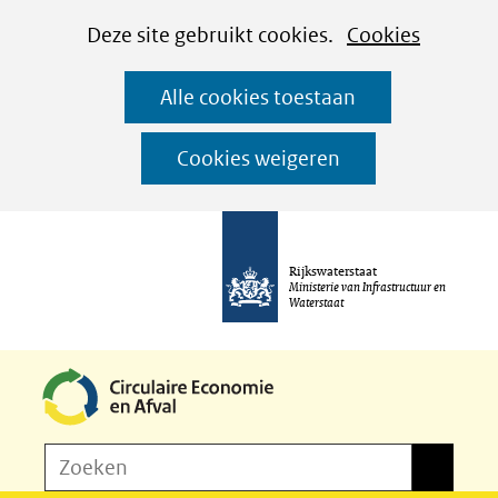
Cookies
Ga
Hier
Deze site gebruikt cookies.
Cookies
instellen
naar
kan
Alle cookies toestaan
de
het
inhoud
gebruik
Cookies weigeren
van
cookies
op
Rijkswaterstaat
deze
Ministerie van Infrastructuur en
Waterstaat
website
worden
toegestaan
of
Z
Zoeken
geweigerd.
Zoeken
o