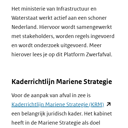
(verwijst
Het ministerie van Infrastructuur en
naar
Waterstaat werkt actief aan een schoner
een
Nederland. Hiervoor wordt samengewerkt
andere
met stakeholders, worden regels ingevoerd
website)
en wordt onderzoek uitgevoerd. Meer
hierover lees je op dit Platform Zwerfafval.
Kaderrichtlijn Mariene Strategie
Voor de aanpak van afval in zee is
(opent
Kaderrichtlijn Mariene Strategie (KRM)
in
een belangrijk juridisch kader. Het kabinet
nieuw
heeft in de Mariene Strategie als doel