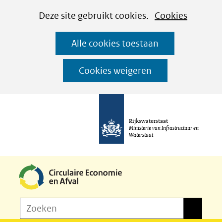
Cookies
Ga
Hier
Deze site gebruikt cookies.
Cookies
instellen
naar
kan
Alle cookies toestaan
de
het
inhoud
gebruik
Cookies weigeren
van
cookies
op
Rijkswaterstaat
deze
Ministerie van Infrastructuur en
Waterstaat
website
worden
toegestaan
of
Z
Zoeken
geweigerd.
Zoeken
o