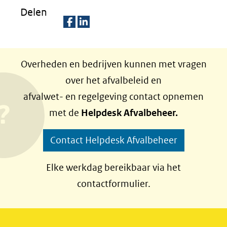
Delen
D
D
e
e
Overheden en bedrijven kunnen met vragen
l
l
over het afvalbeleid en
e
e
afvalwet- en regelgeving contact opnemen
n
n
met de
Helpdesk Afvalbeheer.
o
o
p
p
Contact Helpdesk Afvalbeheer
F
L
a
i
Elke werkdag bereikbaar via het
c
n
contactformulier.
e
k
b
e
o
d