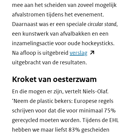
mee aan het scheiden van zoveel mogelijk
afvalstromen tijdens het evenement.
Daarnaast was er een speciale
circular stand
,
een kunstwerk van afvalbakken en een
inzamelingsactie voor oude hockeysticks.
(opent
Na afloop is uitgebreid
verslag
in
uitgebracht van de resultaten.
nieuw
Kroket van oesterzwam
venster)
(verwijst
En die mogen er zijn, vertelt Niels-Olaf.
naar
‘Neem de plastic bekers: Europese regels
een
schrijven voor dat die voor minimaal 75%
andere
gerecycled moeten worden. Tijdens de EHL
website)
hebben we maar liefst 83% gescheiden