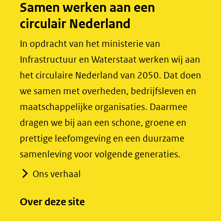
Samen werken aan een
o
I
circulair Nederland
k
n
(opent
(opent
In opdracht van het ministerie van
in
in
Infrastructuur en Waterstaat werken wij aan
nieuw
nieuw
het circulaire Nederland van 2050. Dat doen
venster)
venster)
we samen met overheden, bedrijfsleven en
(verwijst
(verwijst
maatschappelijke organisaties. Daarmee
naar
naar
dragen we bij aan een schone, groene en
een
een
prettige leefomgeving en een duurzame
andere
andere
samenleving voor volgende generaties.
website)
website)
Ons verhaal
Over deze site