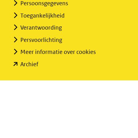
Persoonsgegevens
Toegankelijkheid
Verantwoording
Persvoorlichting
Meer informatie over cookies
(opent
Archief
in
nieuw
venster)
(verwijst
naar
een
andere