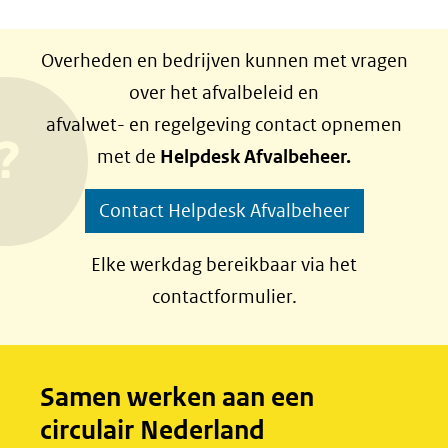
D
D
e
e
Overheden en bedrijven kunnen met vragen
l
l
over het afvalbeleid en
e
e
afvalwet- en regelgeving contact opnemen
n
n
met de
Helpdesk Afvalbeheer.
o
o
p
p
Contact Helpdesk Afvalbeheer
F
L
a
i
Elke werkdag bereikbaar via het
c
n
contactformulier.
e
k
b
e
o
d
Samen werken aan een
o
I
circulair Nederland
k
n