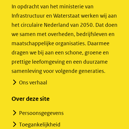
(opent
(opent
In opdracht van het ministerie van
in
in
Infrastructuur en Waterstaat werken wij aan
nieuw
nieuw
het circulaire Nederland van 2050. Dat doen
venster)
venster)
we samen met overheden, bedrijfsleven en
(verwijst
(verwijst
maatschappelijke organisaties. Daarmee
naar
naar
dragen we bij aan een schone, groene en
een
een
prettige leefomgeving en een duurzame
andere
andere
samenleving voor volgende generaties.
website)
website)
Ons verhaal
Over deze site
Persoonsgegevens
Toegankelijkheid