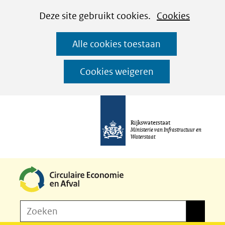
Cookies
Ga
Hier
Deze site gebruikt cookies.
Cookies
instellen
naar
kan
Alle cookies toestaan
de
het
inhoud
gebruik
Cookies weigeren
van
cookies
op
Rijkswaterstaat
deze
Ministerie van Infrastructuur en
Waterstaat
website
worden
toegestaan
of
Z
Zoeken
geweigerd.
Zoeken
o