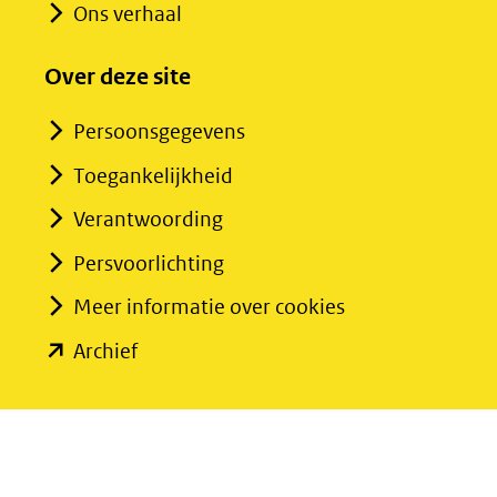
Ons verhaal
Over deze site
Persoonsgegevens
Toegankelijkheid
Verantwoording
Persvoorlichting
Meer informatie over cookies
(opent
Archief
in
nieuw
venster)
(verwijst