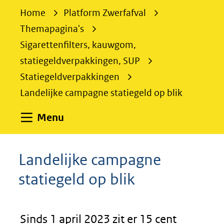
e
Home
Platform Zwerfafval
k
Themapagina's
e
Sigarettenfilters, kauwgom,
n
statiegeldverpakkingen, SUP
Statiegeldverpakkingen
Landelijke campagne statiegeld op blik
Uitklappen
Menu
Landelijke campagne
statiegeld op blik
Sinds 1 april 2023 zit er 15 cent