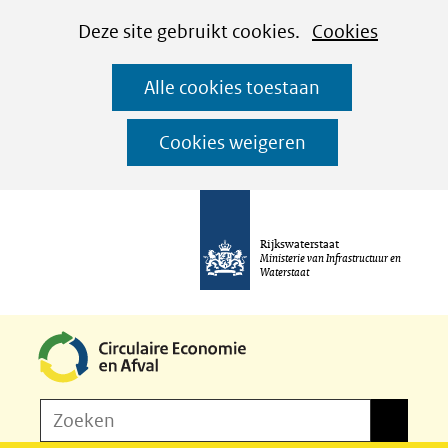
Cookies
Ga
Hier
Deze site gebruikt cookies.
Cookies
instellen
naar
kan
Alle cookies toestaan
de
het
inhoud
gebruik
Cookies weigeren
van
cookies
op
Rijkswaterstaat
deze
Ministerie van Infrastructuur en
Waterstaat
website
worden
toegestaan
of
Z
Zoeken
geweigerd.
Zoeken
o