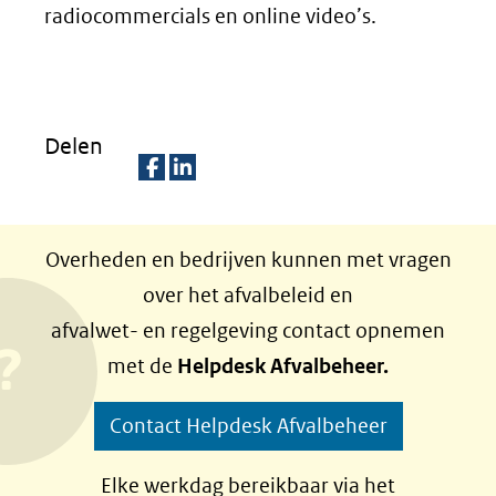
radiocommercials en online video’s.
Delen
D
D
e
e
Overheden en bedrijven kunnen met vragen
l
l
over het afvalbeleid en
e
e
afvalwet- en regelgeving contact opnemen
n
n
met de
Helpdesk Afvalbeheer.
o
o
p
p
Contact Helpdesk Afvalbeheer
F
L
a
i
Elke werkdag bereikbaar via het