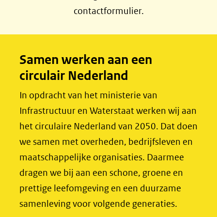
c
n
contactformulier.
e
k
b
e
o
d
Samen werken aan een
o
I
circulair Nederland
k
n
(opent
(opent
In opdracht van het ministerie van
in
in
Infrastructuur en Waterstaat werken wij aan
nieuw
nieuw
het circulaire Nederland van 2050. Dat doen
venster)
venster)
we samen met overheden, bedrijfsleven en
(verwijst
(verwijst
maatschappelijke organisaties. Daarmee
naar
naar
dragen we bij aan een schone, groene en
een
een
prettige leefomgeving en een duurzame
andere
andere
samenleving voor volgende generaties.
website)
website)