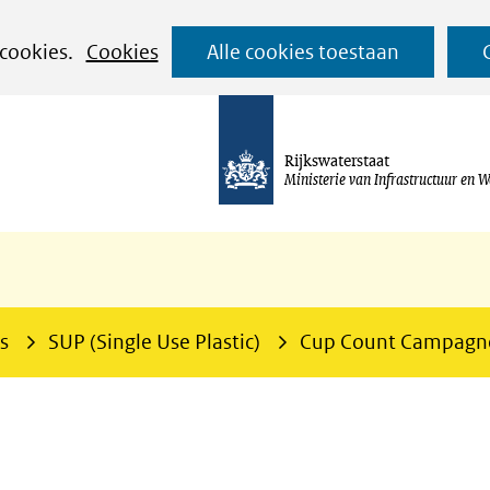
Ga
 cookies.
Cookies
Alle cookies toestaan
naar
de
inhoud
Rijkswaterstaat
Ministerie van Infrastructuur en W
s
SUP (Single Use Plastic)
Cup Count Campagn