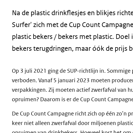
geweigerd.
Na de plastic drinkflesjes en blikjes rich
Surfer' zich met de Cup Count Campagne
plastic bekers / bekers met plastic. Doel 
bekers terugdringen, maar óók de prijs 
Op 3 juli 2021 ging de SUP-richtlijn in. Sommige p
verboden. Vanaf 5 januari 2023 moeten produc
verpakkingen. Zij moeten actief zwerfafval van h
opruimen? Daarom is er de Cup Count Campagne
De Cup Count Campagne richt zich op één zo’n pro
keer niet alleen zwerfafval door miljoenen plast
opruimen van drinkbekers. Hoeveel kost het om 