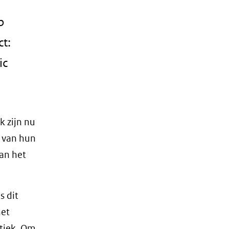
p
t:
ic
k zijn nu
 van hun
van het
s dit
het
itiek. Om