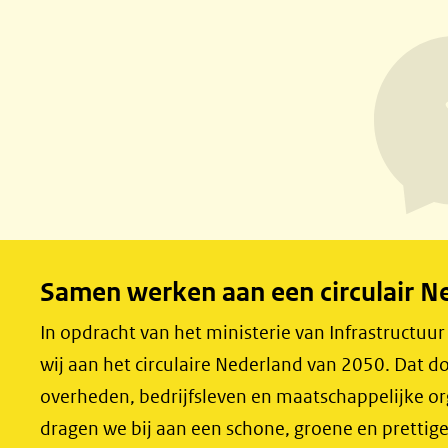
e
e
l
l
e
e
n
n
o
o
p
p
F
L
a
i
c
n
e
k
Samen werken aan een circulair N
b
e
o
d
In opdracht van het ministerie van Infrastructuu
o
I
wij aan het circulaire Nederland van 2050. Dat
k
n
overheden, bedrijfsleven en maatschappelijke o
(opent
(opent
dragen we bij aan een schone, groene en prettig