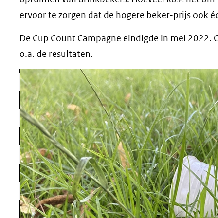
ervoor te zorgen dat de hogere beker-prijs ook éc
De Cup Count Campagne eindigde in mei 2022. 
o.a. de resultaten.