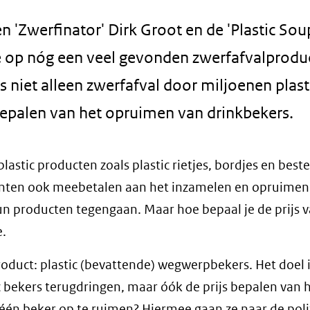
ten 'Zwerfinator' Dirk Groot en de 'Plastic Sou
 op nóg een veel gevonden zwerfafvalproduc
is niet alleen zwerfafval door miljoenen plast
bepalen van het opruimen van drinkbekers.
lastic producten zoals plastic rietjes, bordjes en beste
enten ook meebetalen aan het inzamelen en opruimen
un producten tegengaan. Maar hoe bepaal je de prijs 
.
duct: plastic (bevattende) wegwerpbekers. Het doel i
ic bekers terugdringen, maar óók de prijs bepalen van 
één beker op te ruimen? Hiermee gaan ze naar de pol