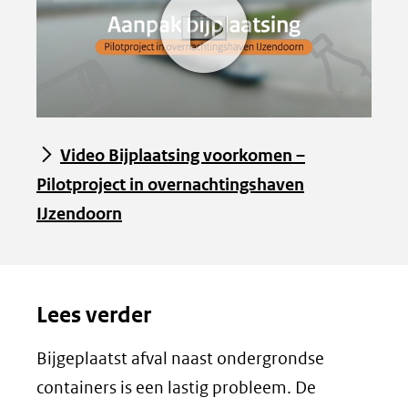
video:
Volledige
Video Bijplaatsing voorkomen –
mp4
pagina
Pilotproject in overnachtingshaven
over
met
IJzendoorn
uitgeschreven
tekst
en
Lees verder
downloads
Bijgeplaatst afval naast ondergrondse
containers is een lastig probleem. De