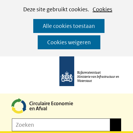
Cookies
Ga
Hier
Deze site gebruikt cookies.
Cookies
instellen
naar
kan
Alle cookies toestaan
de
het
inhoud
gebruik
Cookies weigeren
van
cookies
op
Rijkswaterstaat
deze
Ministerie van Infrastructuur en
Waterstaat
website
worden
toegestaan
of
Z
Zoeken
geweigerd.
Zoeken
o