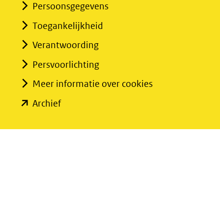
Persoonsgegevens
Toegankelijkheid
Verantwoording
Persvoorlichting
Meer informatie over cookies
(opent
Archief
in
nieuw
venster)
(verwijst
naar
een
andere