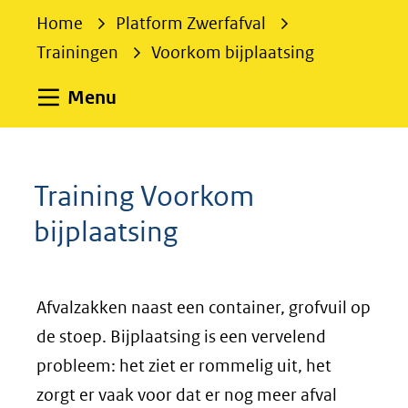
e
Home
Platform Zwerfafval
k
Trainingen
Voorkom bijplaatsing
e
n
Uitklappen
Menu
Training Voorkom
bijplaatsing
Afvalzakken naast een container, grofvuil op
de stoep. Bijplaatsing is een vervelend
probleem: het ziet er rommelig uit, het
zorgt er vaak voor dat er nog meer afval