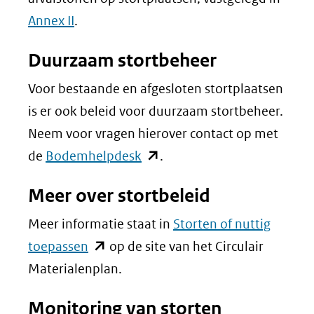
Annex II
.
Duurzaam stortbeheer
Voor bestaande en afgesloten stortplaatsen
is er ook beleid voor duurzaam stortbeheer.
Neem voor vragen hierover contact op met
(opent
de
Bodemhelpdesk
.
in
Meer over stortbeleid
nieuw
venster)
Meer informatie staat in
Storten of nuttig
(verwijst
(opent
toepassen
op de site van het Circulair
naar
in
Materialenplan.
een
nieuw
Monitoring van storten
andere
venster)