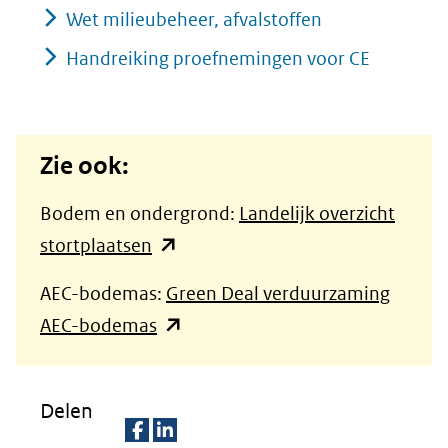
Wet milieubeheer, afvalstoffen
Handreiking proefnemingen voor CE
Zie ook:
Bodem en ondergrond:
Landelijk overzicht
(opent
stortplaatsen
in
AEC-bodemas:
Green Deal verduurzaming
nieuw
(opent
AEC-bodemas
venster)
in
(verwijst
nieuw
naar
Delen
venster)
een