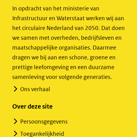
(opent
(opent
In opdracht van het ministerie van
in
in
Infrastructuur en Waterstaat werken wij aan
nieuw
nieuw
het circulaire Nederland van 2050. Dat doen
venster)
venster)
we samen met overheden, bedrijfsleven en
(verwijst
(verwijst
maatschappelijke organisaties. Daarmee
naar
naar
dragen we bij aan een schone, groene en
een
een
prettige leefomgeving en een duurzame
andere
andere
samenleving voor volgende generaties.
website)
website)
Ons verhaal
Over deze site
Persoonsgegevens
Toegankelijkheid