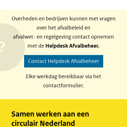
(verwijst
D
D
andere
naar
e
e
website)
Overheden en bedrijven kunnen met vragen
een
l
l
over het afvalbeleid en
andere
e
e
afvalwet- en regelgeving contact opnemen
website)
n
n
met de
Helpdesk Afvalbeheer.
o
o
p
p
Contact Helpdesk Afvalbeheer
F
L
a
i
Elke werkdag bereikbaar via het
c
n
contactformulier.
e
k
b
e
o
d
Samen werken aan een
o
I
circulair Nederland
k
n