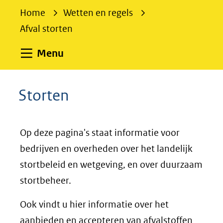
e
Home
Wetten en regels
k
Afval storten
e
n
Uitklappen
Menu
Storten
Op deze pagina's staat informatie voor
bedrijven en overheden over het landelijk
stortbeleid en wetgeving, en over duurzaam
stortbeheer.
Ook vindt u hier informatie over het
aanbieden en accepteren van afvalstoffen