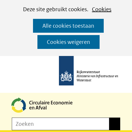
Cookies
Ga
Hier
Deze site gebruikt cookies.
Cookies
instellen
naar
kan
Alle cookies toestaan
de
het
inhoud
gebruik
Cookies weigeren
van
cookies
op
Rijkswaterstaat
deze
Ministerie van Infrastructuur en
Waterstaat
website
worden
toegestaan
of
Z
Zoeken
geweigerd.
Zoeken
o