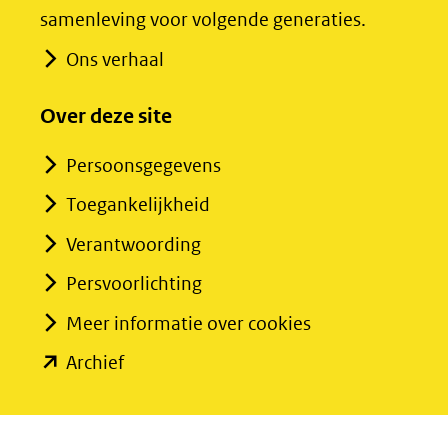
samenleving voor volgende generaties.
website)
website)
Ons verhaal
Over deze site
Persoonsgegevens
Toegankelijkheid
Verantwoording
Persvoorlichting
Meer informatie over cookies
(opent
Archief
in
nieuw