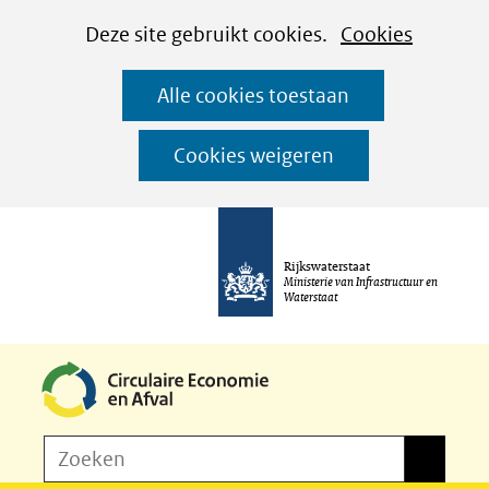
Cookies
Ga
Hier
Deze site gebruikt cookies.
Cookies
instellen
naar
kan
Alle cookies toestaan
de
het
inhoud
gebruik
Cookies weigeren
van
cookies
op
Rijkswaterstaat
deze
Ministerie van Infrastructuur en
Waterstaat
website
worden
toegestaan
of
Z
Zoeken
geweigerd.
Zoeken
o