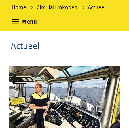
e
Home
Circulair inkopen
Actueel
k
e
Uitklappen
Menu
n
Actueel
Resultaten