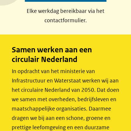
a
i
Elke werkdag bereikbaar via het
c
n
contactformulier.
e
k
b
e
o
d
Samen werken aan een
o
I
circulair Nederland
k
n
(opent
(opent
In opdracht van het ministerie van
in
in
Infrastructuur en Waterstaat werken wij aan
nieuw
nieuw
het circulaire Nederland van 2050. Dat doen
venster)
venster)
we samen met overheden, bedrijfsleven en
(verwijst
(verwijst
maatschappelijke organisaties. Daarmee
naar
naar
dragen we bij aan een schone, groene en
een
een
prettige leefomgeving en een duurzame
andere
andere