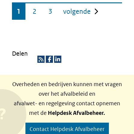
pagina
1
2
3
volgende
Delen
R
D
D
S
e
e
Overheden en bedrijven kunnen met vragen
S
l
l
over het afvalbeleid en
e
e
afvalwet- en regelgeving contact opnemen
n
n
met de
Helpdesk Afvalbeheer.
o
o
p
p
Contact Helpdesk Afvalbeheer
F
L