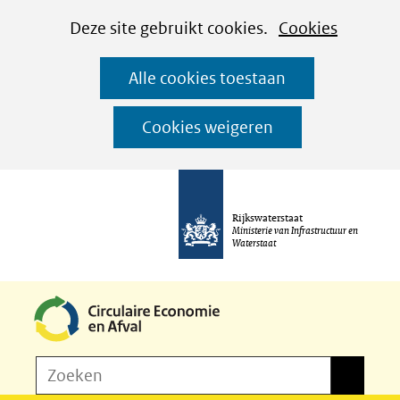
Cookies
Ga
Hier
Deze site gebruikt cookies.
Cookies
instellen
naar
kan
Alle cookies toestaan
de
het
inhoud
gebruik
Cookies weigeren
van
cookies
op
Rijkswaterstaat
deze
Ministerie van Infrastructuur en
Waterstaat
website
worden
toegestaan
of
Z
Zoeken
geweigerd.
Zoeken
o