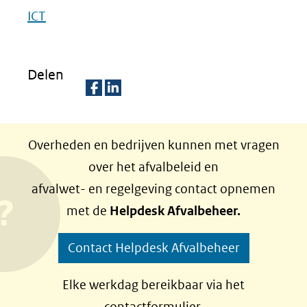
ICT
website)
Delen
D
D
e
e
Overheden en bedrijven kunnen met vragen
l
l
over het afvalbeleid en
e
e
afvalwet- en regelgeving contact opnemen
n
n
met de
Helpdesk Afvalbeheer.
o
o
p
p
Contact Helpdesk Afvalbeheer
F
L
a
i
Elke werkdag bereikbaar via het
c
n
contactformulier.