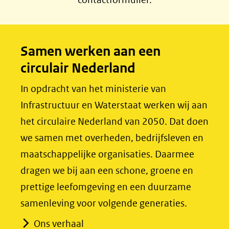
e
k
b
e
o
d
Samen werken aan een
o
I
circulair Nederland
k
n
(opent
(opent
In opdracht van het ministerie van
in
in
Infrastructuur en Waterstaat werken wij aan
nieuw
nieuw
het circulaire Nederland van 2050. Dat doen
venster)
venster)
we samen met overheden, bedrijfsleven en
(verwijst
(verwijst
maatschappelijke organisaties. Daarmee
naar
naar
dragen we bij aan een schone, groene en
een
een
prettige leefomgeving en een duurzame
andere
andere
samenleving voor volgende generaties.
website)
website)
Ons verhaal