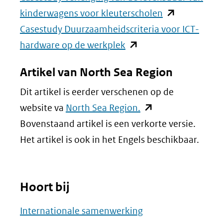
een
(opent
kinderwagens voor kleuterscholen
andere
in
Casestudy Duurzaamheidscriteria voor ICT-
website)
(opent
nieuw
hardware op de werkplek
in
venster)
Artikel van North Sea Region
nieuw
(verwijst
Dit artikel is eerder verschenen op de
venster)
naar
(opent
website va
North Sea Region.
(verwijst
een
in
Bovenstaand artikel is een verkorte versie.
naar
andere
nieuw
Het artikel is ook in het Engels beschikbaar.
een
website)
venster)
andere
(verwijst
website)
Hoort bij
naar
een
Internationale samenwerking
andere