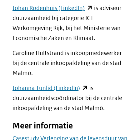
(opent
Johan Rodenhuis (LinkedIn)
is adviseur
in
duurzaamheid bij categorie ICT
nieuw
Werkomgeving Rijk, bij het Ministerie van
venster)
Economische Zaken en Klimaat.
(verwijst
Caroline Hultstrand is inkoopmedewerker
naar
bij de centrale inkoopafdeling van de stad
een
Malmö.
andere
(opent
website)
Johanna Tunlid (LinkedIn)
is
in
duurzaamheidscoördinator bij de centrale
nieuw
inkoopafdeling van de stad Malmö.
venster)
Meer informatie
(verwijst
naar
Casestudy Verlenging van de levensduur van