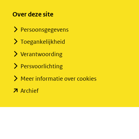
Over deze site
Persoonsgegevens
Toegankelijkheid
Verantwoording
Persvoorlichting
Meer informatie over cookies
(opent
Archief
in
nieuw
venster)
(verwijst