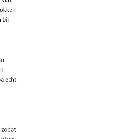
rokken
 bij
an
en
pa echt
n
 zodat