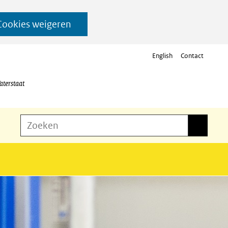
Cookies weigeren
English
Contact
aterstaat
Z
Zoeken
Zoeken
o
e
k
e
n