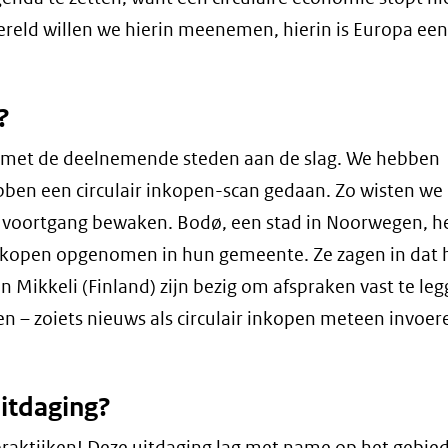
reld willen we hierin meenemen, hierin is Europa een
?
at met de deelnemende steden aan de slag. We hebben
ben een circulair inkopen-scan gedaan. Zo wisten we 
voortgang bewaken. Bodø, een stad in Noorwegen, he
nkopen opgenomen in hun gemeente. Ze zagen in dat h
en Mikkeli (Finland) zijn bezig om afspraken vast te le
hen – zoiets nieuws als circulair inkopen meteen invoer
itdaging?
ppraktijken! Deze uitdaging lag met name op het gebie