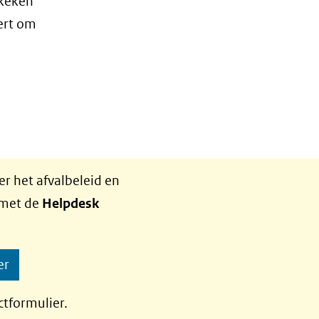
ekeken
eert om
r het afvalbeleid en
 met de
Helpdesk
er
ctformulier.