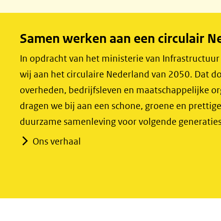
c
n
e
k
Samen werken aan een circulair N
b
e
o
d
In opdracht van het ministerie van Infrastructuu
o
I
wij aan het circulaire Nederland van 2050. Dat
k
n
overheden, bedrijfsleven en maatschappelijke o
(opent
(opent
dragen we bij aan een schone, groene en prettig
in
in
duurzame samenleving voor volgende generaties
nieuw
nieuw
Ons verhaal
venster)
venster)
(verwijst
(verwijst
naar
naar
een
een
andere
andere
website)
website)