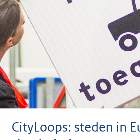
geweigerd.
CityLoops: steden in 