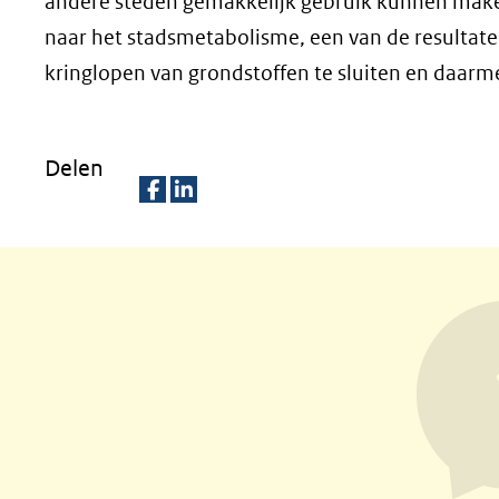
andere steden gemakkelijk gebruik kunnen maken
naar het stadsmetabolisme, een van de resultaten
kringlopen van grondstoffen te sluiten en daarme
Delen
D
D
e
e
l
l
e
e
n
n
o
o
p
p
F
L
a
i