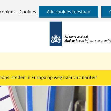
Ga
 cookies.
Cookies
Alle cookies toestaan
naar
de
inhoud
Rijkswaterstaat
Ministerie van Infrastructuur en W
oops: steden in Europa op weg naar circulariteit