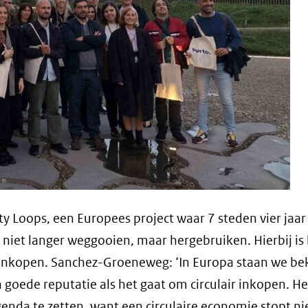
y Loops, een Europees project waar 7 steden vier jaar
iet langer weggooien, maar hergebruiken. Hierbij is 
inkopen. Sanchez-Groeneweg: ‘In Europa staan we be
 goede reputatie als het gaat om circulair inkopen. Het
enda te zetten, want een circulaire economie stopt nie