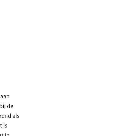
andere
website)
 aan
bij de
kend als
 is
t in