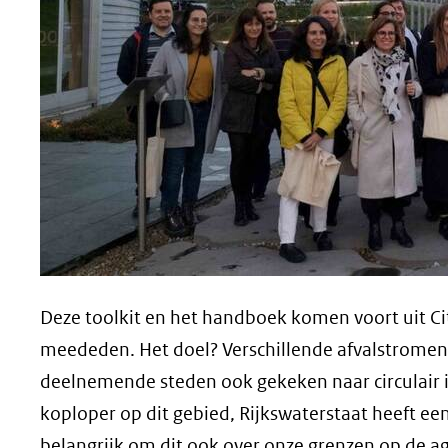
een
andere
website)
Deze toolkit en het handboek komen voort uit Cit
meededen. Het doel? Verschillende afvalstromen n
deelnemende steden ook gekeken naar circulair 
koploper op dit gebied, Rijkswaterstaat heeft een
belangrijk om dit ook over onze grenzen op de ag