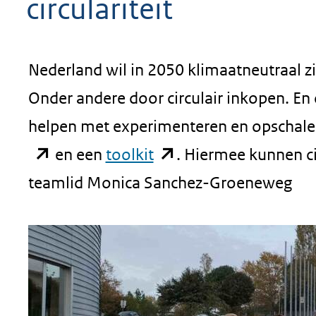
circulariteit
Nederland wil in 2050 klimaatneutraal zi
Onder andere door circulair inkopen. En
helpen met experimenteren en opschalen 
(opent
en een
toolkit
. Hiermee kunnen cir
in
teamlid Monica Sanchez-Groeneweg
nieuw
venster)
(verwijst
naar