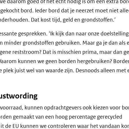
 we daarom goed of het echt nodig is om een extra bor
gekocht bord. Ieder bord dat je neerzet moet niet all
erhouden. Dat kost tijd, geld en grondstoffen.’
essante gesprekken. ‘Ik kijk dan naar onze doelstelling
n minder grondstoffen gebruiken. Maar ga je dan als 
ene reststroom? Dat is misschien prima, maar dan ge
 Waarom kunnen we geen borden hergebruiken? Borden
 plek juist wel van waarde zijn. Desnoods alleen met 
ustwording
nvoorraad, kunnen opdrachtgevers ook kiezen voor b
borden gemaakt van een hoog percentage gerecycled
 uit de EU kunnen we controleren waar het vandaan ko