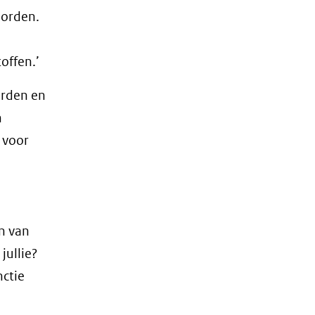
borden.
offen.’
orden en
n
 voor
en van
jullie?
nctie