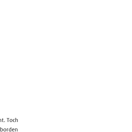
mt. Toch
rsborden