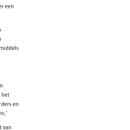
er een
s
n
nmiddels
en
 het
rders en
en.’
t van