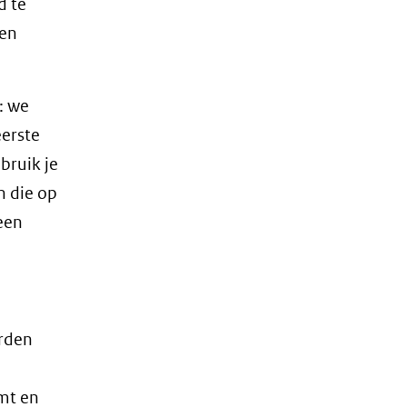
d te
een
: we
eerste
bruik je
 die op
een
orden
mt en