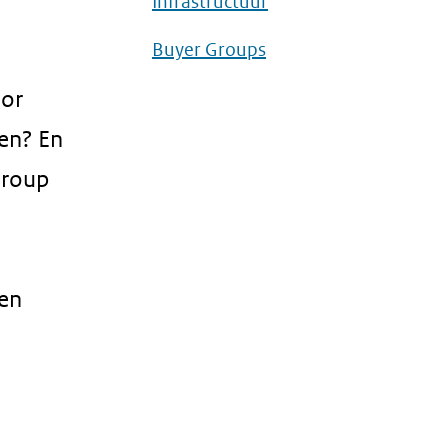
Infrastructuur
Buyer Groups
oor
en? En
Group
 en