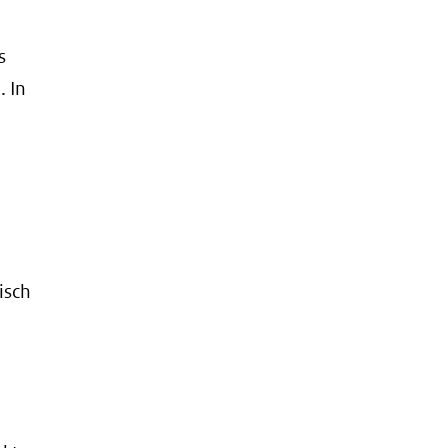
s
. In
isch