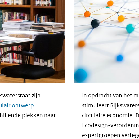
swaterstaat zijn
In opdracht van het mi
culair ontwerp
.
stimuleert Rijkswater
hillende plekken naar
circulaire economie. 
Ecodesign-verordening
expertgroepen verteg