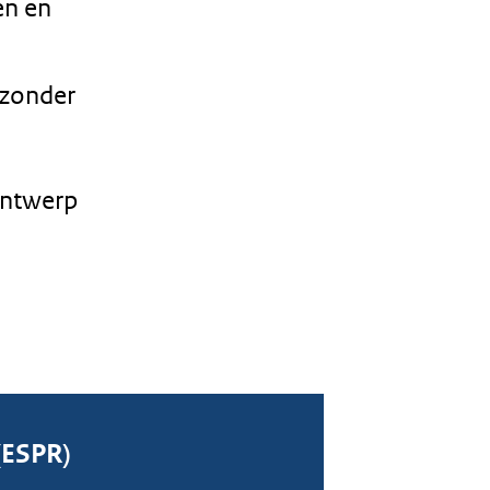
en en
 zonder
ontwerp
(ESPR)