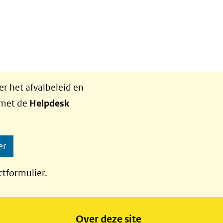
r het afvalbeleid en
 met de
Helpdesk
er
ctformulier.
Over deze site