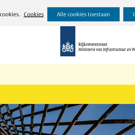
Ga
 cookies.
Cookies
Alle cookies toestaan
naar
de
inhoud
Rijkswaterstaat
Ministerie van Infrastructuur en W