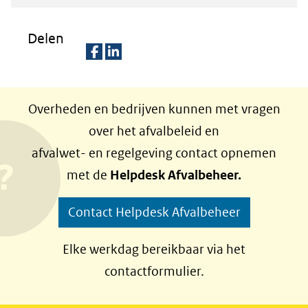
in
nieuw
Delen
venster)
(verwijst
D
D
naar
e
e
Overheden en bedrijven kunnen met vragen
een
l
l
over het afvalbeleid en
e
e
andere
afvalwet- en regelgeving contact opnemen
n
n
website)
met de
Helpdesk Afvalbeheer.
o
o
p
p
Contact Helpdesk Afvalbeheer
F
L
a
i
Elke werkdag bereikbaar via het
c
n
contactformulier.
e
k
b
e