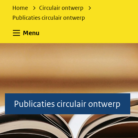
e
Home
Circulair ontwerp
k
Publicaties circulair ontwerp
e
n
Uitklappen
Menu
Publicaties circulair ontwerp