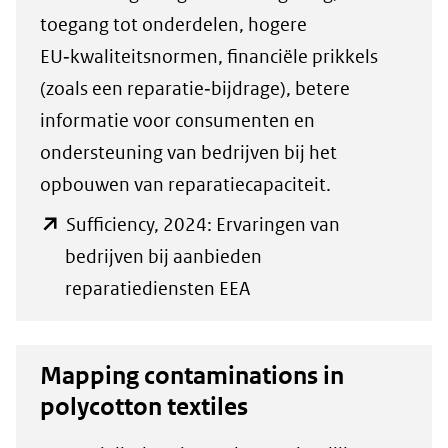
toegang tot onderdelen, hogere
EU‑kwaliteitsnormen, financiële prikkels
(zoals een reparatie‑bijdrage), betere
informatie voor consumenten en
ondersteuning van bedrijven bij het
opbouwen van reparatiecapaciteit.
Sufficiency, 2024: Ervaringen van
bedrijven bij aanbieden
(opent
reparatiediensten EEA
in
nieuw
Mapping contaminations in
venster)
polycotton textiles
(verwijst
naar