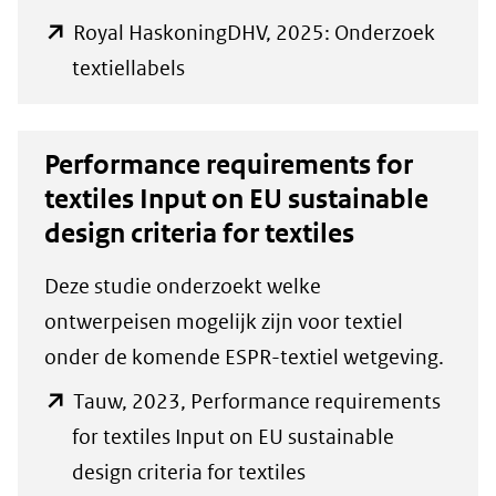
Royal HaskoningDHV, 2025: Onderzoek
(opent
textiellabels
in
nieuw
Performance requirements for
venster)
textiles Input on EU sustainable
(verwijst
design criteria for textiles
naar
een
Deze studie onderzoekt welke
andere
ontwerpeisen mogelijk zijn voor textiel
website)
onder de komende ESPR-textiel wetgeving.
Tauw, 2023, Performance requirements
for textiles Input on EU sustainable
(opent
design criteria for textiles