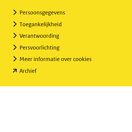
Persoonsgegevens
Toegankelijkheid
Verantwoording
Persvoorlichting
Meer informatie over cookies
(opent
Archief
in
nieuw
venster)
(verwijst
naar
een