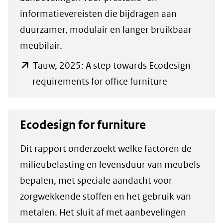
informatievereisten die bijdragen aan
duurzamer, modulair en langer bruikbaar
meubilair.
Tauw, 2025: A step towards Ecodesign
(opent
requirements for office furniture
in
nieuw
Ecodesign for furniture
venster)
(verwijst
Dit rapport onderzoekt welke factoren de
naar
milieubelasting en levensduur van meubels
een
bepalen, met speciale aandacht voor
andere
zorgwekkende stoffen en het gebruik van
website)
metalen. Het sluit af met aanbevelingen