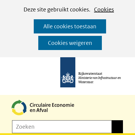
Cookies
Ga
Hier
Deze site gebruikt cookies.
Cookies
instellen
naar
kan
Alle cookies toestaan
de
het
inhoud
gebruik
Cookies weigeren
van
cookies
op
Rijkswaterstaat
deze
Ministerie van Infrastructuur en
Waterstaat
website
worden
toegestaan
of
Z
Zoeken
geweigerd.
Zoeken
o