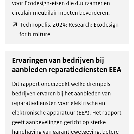
voor Ecodesign‑eisen die duurzamer en
circulair meubilair moeten bevorderen.
Technopolis, 2024: Research: Ecodesign
(opent
for furniture
in
nieuw
Ervaringen van bedrijven bij
venster)
aanbieden reparatiediensten EEA
(verwijst
naar
Dit rapport onderzoekt welke drempels
een
bedrijven ervaren bij het aanbieden van
andere
reparatiediensten voor elektrische en
website)
elektronische apparatuur (EEA). Het rapport
geeft aanbevelingen gericht op sterke
handhaving van garantiewetgeving, betere