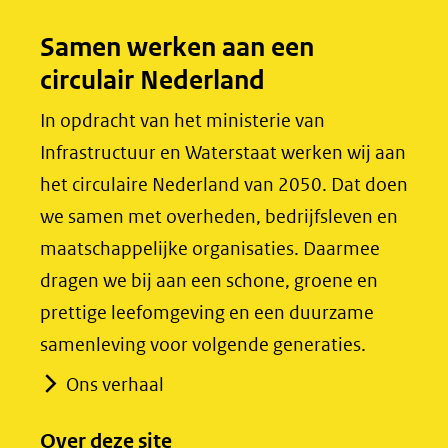
o
d
Samen werken aan een
o
I
circulair Nederland
k
n
(opent
(opent
In opdracht van het ministerie van
in
in
Infrastructuur en Waterstaat werken wij aan
nieuw
nieuw
het circulaire Nederland van 2050. Dat doen
venster)
venster)
we samen met overheden, bedrijfsleven en
(verwijst
(verwijst
maatschappelijke organisaties. Daarmee
naar
naar
dragen we bij aan een schone, groene en
een
een
prettige leefomgeving en een duurzame
andere
andere
samenleving voor volgende generaties.
website)
website)
Ons verhaal
Over deze site