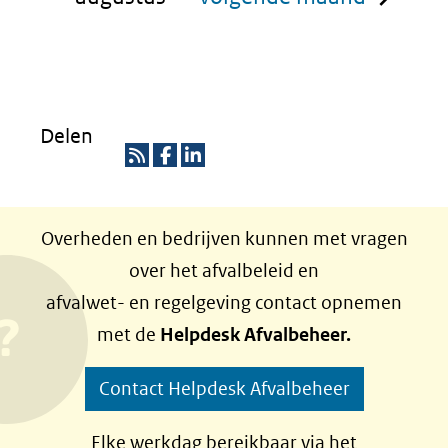
Delen
R
D
D
S
e
e
Overheden en bedrijven kunnen met vragen
S
l
l
over het afvalbeleid en
e
e
afvalwet- en regelgeving contact opnemen
n
n
met de
Helpdesk Afvalbeheer.
o
o
p
p
Contact Helpdesk Afvalbeheer
F
L
a
i
Elke werkdag bereikbaar via het