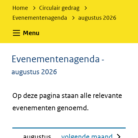
e
Home
Circulair gedrag
k
Evenementenagenda
augustus 2026
e
n
Uitklappen
Menu
Evenementenagenda
-
augustus 2026
Op deze pagina staan alle relevante
evenementen genoemd.
augustus
volgende maand