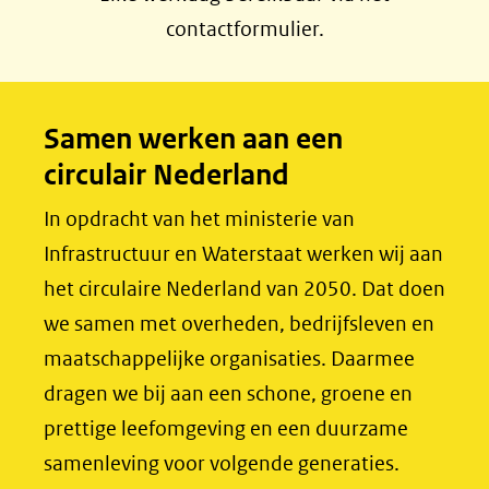
c
n
contactformulier.
e
k
b
e
o
d
Samen werken aan een
o
I
circulair Nederland
k
n
(opent
(opent
In opdracht van het ministerie van
in
in
Infrastructuur en Waterstaat werken wij aan
nieuw
nieuw
het circulaire Nederland van 2050. Dat doen
venster)
venster)
we samen met overheden, bedrijfsleven en
(verwijst
(verwijst
maatschappelijke organisaties. Daarmee
naar
naar
dragen we bij aan een schone, groene en
een
een
prettige leefomgeving en een duurzame
andere
andere
samenleving voor volgende generaties.
website)
website)