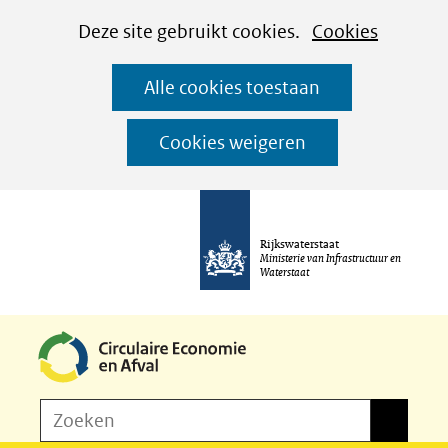
Cookies
Ga
Hier
Deze site gebruikt cookies.
Cookies
instellen
naar
kan
Alle cookies toestaan
de
het
inhoud
gebruik
Cookies weigeren
van
cookies
op
Rijkswaterstaat
deze
Ministerie van Infrastructuur en
Waterstaat
website
worden
toegestaan
of
Z
Zoeken
geweigerd.
Zoeken
o