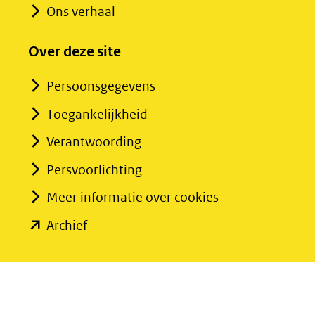
Ons verhaal
Over deze site
Persoonsgegevens
Toegankelijkheid
Verantwoording
Persvoorlichting
Meer informatie over cookies
(opent
Archief
in
nieuw
venster)
(verwijst