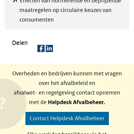
Effecten van normerende en beprijzende
maatregelen op circulaire keuzes van
(opent
consumenten
in
nieuw
Delen
venster)
(verwijst
D
D
naar
e
e
Overheden en bedrijven kunnen met vragen
een
l
l
over het afvalbeleid en
e
e
andere
afvalwet- en regelgeving contact opnemen
n
n
website)
met de
Helpdesk Afvalbeheer.
o
o
p
p
Contact Helpdesk Afvalbeheer
F
L
a
i