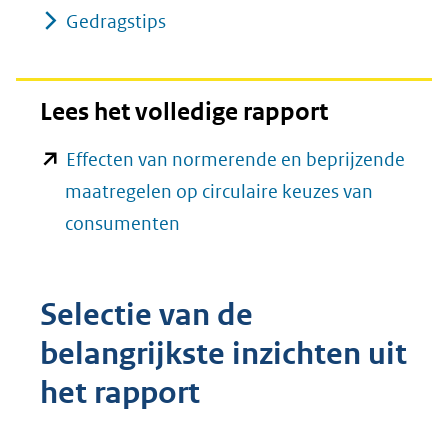
Gedragstips
Lees het volledige rapport
Effecten van normerende en beprijzende
maatregelen op circulaire keuzes van
(opent
consumenten
in
nieuw
Selectie van de
venster)
belangrijkste inzichten uit
(verwijst
naar
het rapport
een
andere