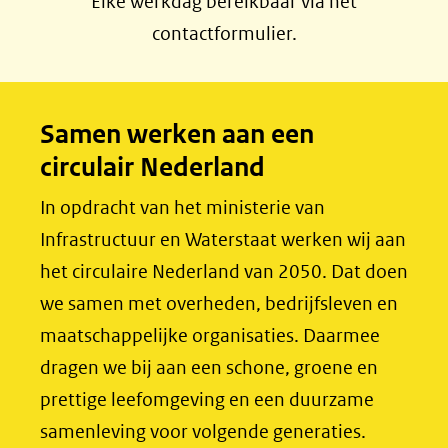
Elke werkdag bereikbaar via het
c
n
contactformulier.
e
k
b
e
o
d
Samen werken aan een
o
I
circulair Nederland
k
n
(opent
(opent
In opdracht van het ministerie van
in
in
Infrastructuur en Waterstaat werken wij aan
nieuw
nieuw
het circulaire Nederland van 2050. Dat doen
venster)
venster)
we samen met overheden, bedrijfsleven en
(verwijst
(verwijst
maatschappelijke organisaties. Daarmee
naar
naar
dragen we bij aan een schone, groene en
een
een
prettige leefomgeving en een duurzame
andere
andere
samenleving voor volgende generaties.
website)
website)