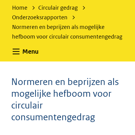
e
Home
Circulair gedrag
k
Onderzoeksrapporten
e
Normeren en beprijzen als mogelijke
n
hefboom voor circulair consumentengedrag
Uitklappen
Menu
Normeren en beprijzen als
mogelijke hefboom voor
circulair
consumentengedrag