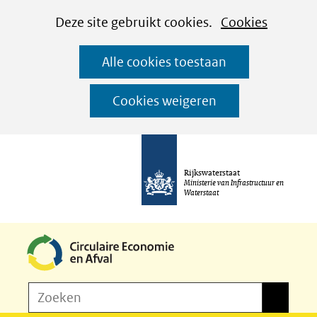
Cookies
Ga
Hier
Deze site gebruikt cookies.
Cookies
instellen
naar
kan
Alle cookies toestaan
de
het
inhoud
gebruik
Cookies weigeren
van
cookies
op
Rijkswaterstaat
deze
Ministerie van Infrastructuur en
Waterstaat
website
worden
toegestaan
of
Z
Zoeken
geweigerd.
Zoeken
o