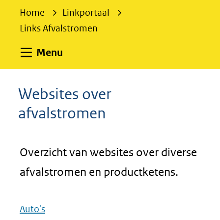
e
Home
Linkportaal
k
Links Afvalstromen
e
n
Uitklappen
Menu
Websites over
afvalstromen
Overzicht van websites over diverse
afvalstromen en productketens.
Auto's