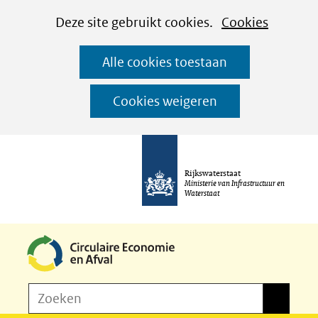
Cookies
Ga
Hier
Deze site gebruikt cookies.
Cookies
instellen
naar
kan
Alle cookies toestaan
de
het
inhoud
gebruik
Cookies weigeren
van
cookies
op
Rijkswaterstaat
deze
Ministerie van Infrastructuur en
Waterstaat
website
worden
toegestaan
of
Z
Zoeken
geweigerd.
Zoeken
o