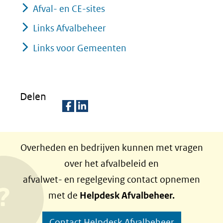
Afval- en CE-sites
Links Afvalbeheer
Links voor Gemeenten
Delen
D
D
e
e
Overheden en bedrijven kunnen met vragen
l
l
over het afvalbeleid en
e
e
afvalwet- en regelgeving contact opnemen
n
n
met de
Helpdesk Afvalbeheer.
o
o
p
p
Contact Helpdesk Afvalbeheer