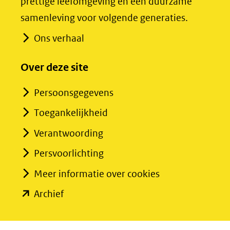
prettige leefomgeving en een duurzame
andere
andere
samenleving voor volgende generaties.
website)
website)
Ons verhaal
Over deze site
Persoonsgegevens
Toegankelijkheid
Verantwoording
Persvoorlichting
Meer informatie over cookies
(opent
Archief
in
nieuw