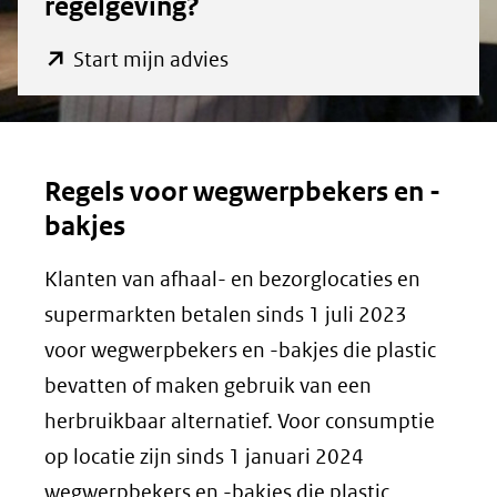
die
regelgeving?
plastic
(opent
Start mijn advies
in
bevatten
nieuw
venster)
Regels voor wegwerpbekers en -
(verwijst
bakjes
naar
een
Klanten van afhaal- en bezorglocaties en
andere
supermarkten betalen sinds 1 juli 2023
website)
voor wegwerpbekers en -bakjes die plastic
bevatten of maken gebruik van een
herbruikbaar alternatief. Voor consumptie
op locatie zijn sinds 1 januari 2024
wegwerpbekers en -bakjes die plastic