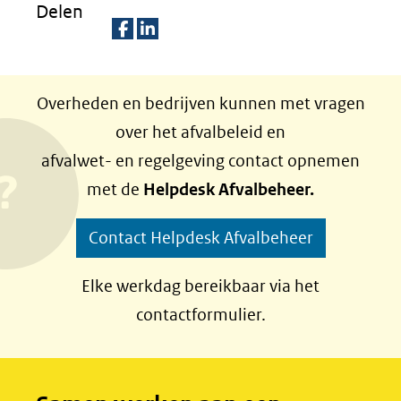
Delen
D
D
e
e
Overheden en bedrijven kunnen met vragen
l
l
over het afvalbeleid en
e
e
afvalwet- en regelgeving contact opnemen
n
n
met de
Helpdesk Afvalbeheer.
o
o
p
p
Contact Helpdesk Afvalbeheer
F
L
a
i
Elke werkdag bereikbaar via het
c
n
contactformulier.
e
k
b
e
o
d