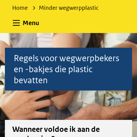
e
Home
Minder wegwerpplastic
k
e
Uitklappen
Menu
n
Regels
voor
Regels voor wegwerpbekers
en -bakjes die plastic
wegwerpbekers
bevatten
en
-
bakjes
Wanneer voldoe ik aan de