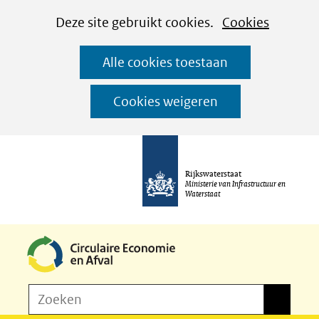
Cookies
Ga
Hier
Deze site gebruikt cookies.
Cookies
instellen
naar
kan
Alle cookies toestaan
de
het
inhoud
gebruik
Cookies weigeren
van
cookies
op
Rijkswaterstaat
deze
Ministerie van Infrastructuur en
Waterstaat
website
worden
toegestaan
of
Z
Zoeken
geweigerd.
Zoeken
o