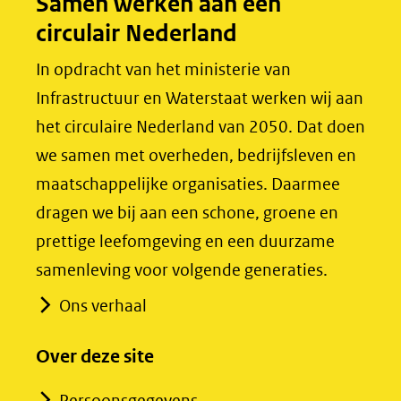
Samen werken aan een
o
I
circulair Nederland
k
n
(opent
(opent
In opdracht van het ministerie van
in
in
Infrastructuur en Waterstaat werken wij aan
nieuw
nieuw
het circulaire Nederland van 2050. Dat doen
venster)
venster)
we samen met overheden, bedrijfsleven en
(verwijst
(verwijst
maatschappelijke organisaties. Daarmee
naar
naar
dragen we bij aan een schone, groene en
een
een
prettige leefomgeving en een duurzame
andere
andere
samenleving voor volgende generaties.
website)
website)
Ons verhaal
Over deze site
Persoonsgegevens