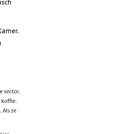
isch
Kamer.
n
 sector.
koffie.
 Als ze