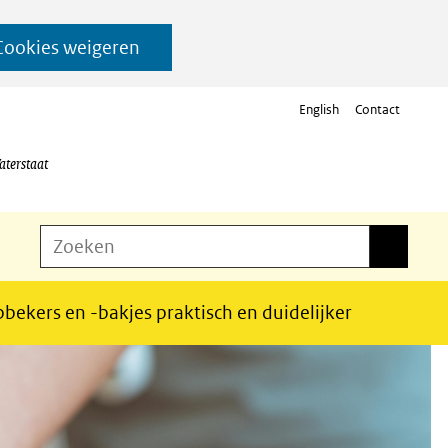
Cookies weigeren
English
Contact
aterstaat
Z
Zoeken
Zoeken
o
e
bekers en -bakjes praktisch en duidelijker
k
e
n