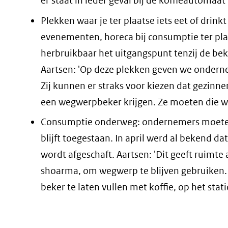
er staat in ieder geval bij de koffieautoma
Plekken waar je ter plaatse iets eet of drink
evenementen, horeca bij consumptie ter plaat
herbruikbaar het uitgangspunt tenzij de be
Aartsen: 'Op deze plekken geven we onderne
Zij kunnen er straks voor kiezen dat gezinn
een wegwerpbeker krijgen. Ze moeten die we
Consumptie onderweg: ondernemers moeten
blijft toegestaan. In april werd al bekend d
wordt afgeschaft. Aartsen: 'Dit geeft ruimte 
shoarma, om wegwerp te blijven gebruiken. E
beker te laten vullen met koffie, op het statio