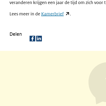
veranderen krijgen een jaar de tijd om zich voor
(opent
Lees meer in de
Kamerbrief
.
in
nieuw
Delen
venster)
(verwijst
D
D
naar
e
e
een
l
l
andere
e
e
website)
n
n
o
o
p
p
F
L
a
i