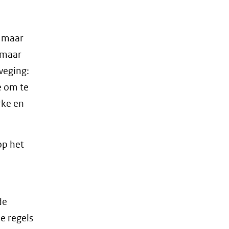
k maar
 maar
weging:
e om te
rke en
op het
de
e regels