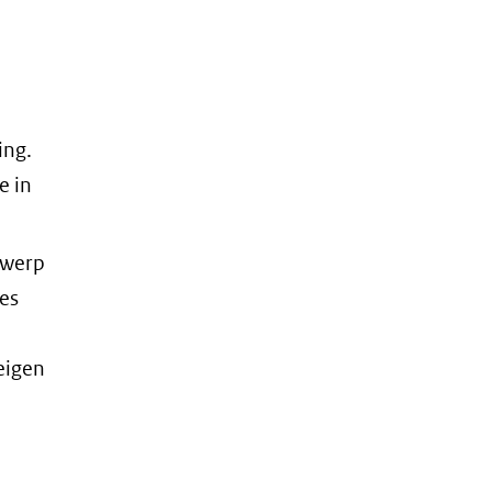
ing.
e in
gwerp
jes
eigen