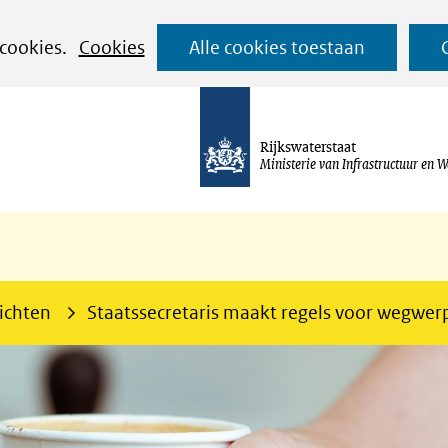
Ga
 cookies.
Cookies
Alle cookies toestaan
naar
de
inhoud
Rijkswaterstaat
Ministerie van Infrastructuur en W
ichten
Staatssecretaris maakt regels voor wegwerp