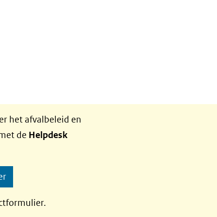
r het afvalbeleid en
 met de
Helpdesk
er
ctformulier.