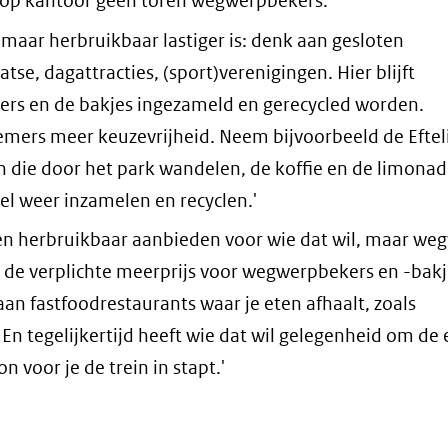
at op kantoor geen toren wegwerpbekers.'
t maar herbruikbaar lastiger is: denk aan gesloten
se, dagattracties, (sport)verenigingen. Hier blijft
kers en de bakjes ingezameld en gerecycled worden.
mers meer keuzevrijheid. Neem bijvoorbeeld de Eftel
en die door het park wandelen, de koffie en de limonad
l weer inzamelen en recyclen.'
 herbruikbaar aanbieden voor wie dat wil, maar we
at de verplichte meerprijs voor wegwerpbekers en -bak
aan fastfoodrestaurants waar je eten afhaalt, zoals
n tegelijkertijd heeft wie dat wil gelegenheid om de 
n voor je de trein in stapt.'