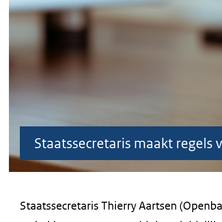
geweigerd.
Staatssecretaris maakt regels 
Staatssecretaris Thierry Aartsen (Openb