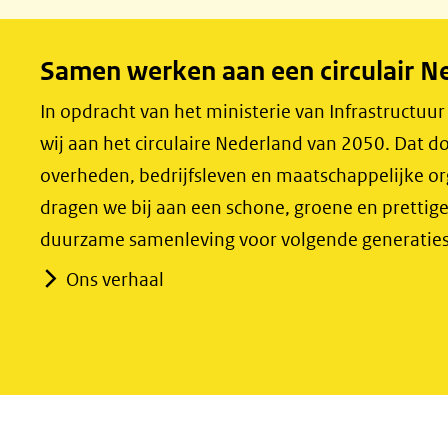
c
n
e
k
Samen werken aan een circulair N
b
e
o
d
In opdracht van het ministerie van Infrastructuu
o
I
wij aan het circulaire Nederland van 2050. Dat
k
n
overheden, bedrijfsleven en maatschappelijke o
(opent
(opent
dragen we bij aan een schone, groene en prettig
in
in
duurzame samenleving voor volgende generaties
nieuw
nieuw
Ons verhaal
venster)
venster)
(verwijst
(verwijst
naar
naar
een
een
andere
andere
website)
website)