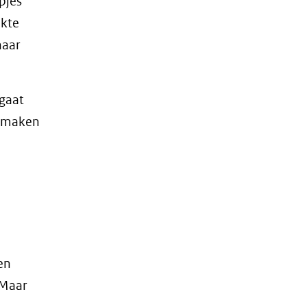
pjes
ikte
naar
 gaat
e maken
en
 Maar