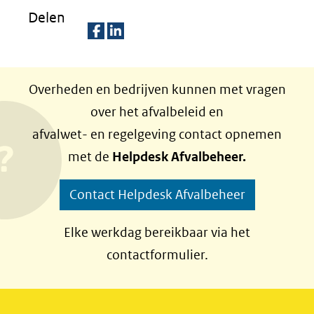
Delen
D
D
e
e
Overheden en bedrijven kunnen met vragen
l
l
over het afvalbeleid en
e
e
afvalwet- en regelgeving contact opnemen
n
n
met de
Helpdesk Afvalbeheer.
o
o
p
p
Contact Helpdesk Afvalbeheer
F
L
a
i
Elke werkdag bereikbaar via het
c
n
contactformulier.
e
k
b
e
o
d