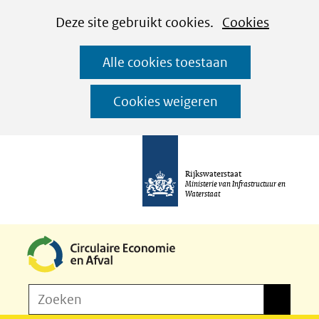
Cookies
Ga
Hier
Deze site gebruikt cookies.
Cookies
instellen
naar
kan
Alle cookies toestaan
de
het
inhoud
gebruik
Cookies weigeren
van
cookies
op
Rijkswaterstaat
deze
Ministerie van Infrastructuur en
Waterstaat
website
worden
toegestaan
of
Z
Zoeken
geweigerd.
Zoeken
o