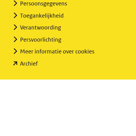
Persoonsgegevens
Toegankelijkheid
Verantwoording
Persvoorlichting
Meer informatie over cookies
(opent
Archief
in
nieuw
venster)
(verwijst
naar
een
andere