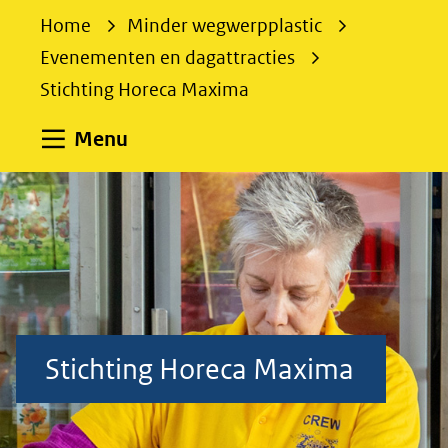
e
Home
Minder wegwerpplastic
k
Evenementen en dagattracties
e
Stichting Horeca Maxima
n
Uitklappen
Menu
Stichting Horeca Maxima