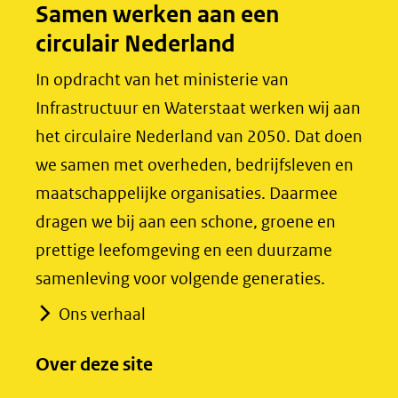
Samen werken aan een
o
I
circulair Nederland
k
n
(opent
(opent
In opdracht van het ministerie van
in
in
Infrastructuur en Waterstaat werken wij aan
nieuw
nieuw
het circulaire Nederland van 2050. Dat doen
venster)
venster)
we samen met overheden, bedrijfsleven en
(verwijst
(verwijst
maatschappelijke organisaties. Daarmee
naar
naar
dragen we bij aan een schone, groene en
een
een
prettige leefomgeving en een duurzame
andere
andere
samenleving voor volgende generaties.
website)
website)
Ons verhaal
Over deze site