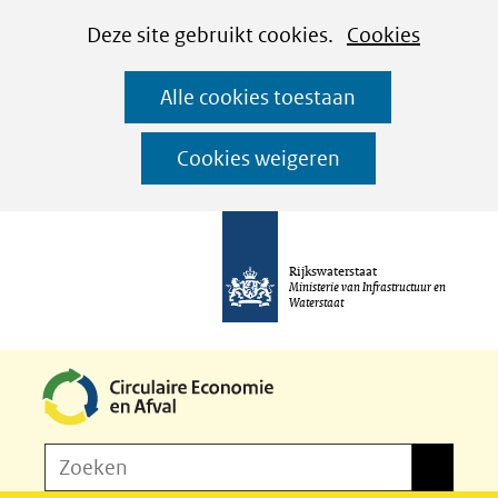
Cookies
Ga
Hier
Deze site gebruikt cookies.
Cookies
instellen
naar
kan
Alle cookies toestaan
de
het
inhoud
gebruik
Cookies weigeren
van
cookies
op
Rijkswaterstaat
deze
Ministerie van Infrastructuur en
Waterstaat
website
worden
toegestaan
of
Z
Zoeken
geweigerd.
Zoeken
o