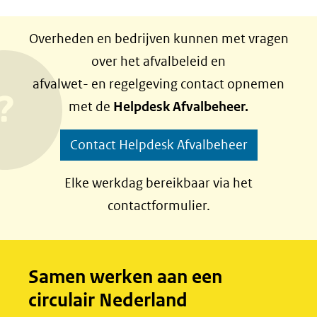
D
D
e
e
Overheden en bedrijven kunnen met vragen
l
l
over het afvalbeleid en
e
e
afvalwet- en regelgeving contact opnemen
n
n
met de
Helpdesk Afvalbeheer.
o
o
p
p
Contact Helpdesk Afvalbeheer
F
L
a
i
Elke werkdag bereikbaar via het
c
n
contactformulier.
e
k
b
e
o
d
Samen werken aan een
o
I
circulair Nederland
k
n