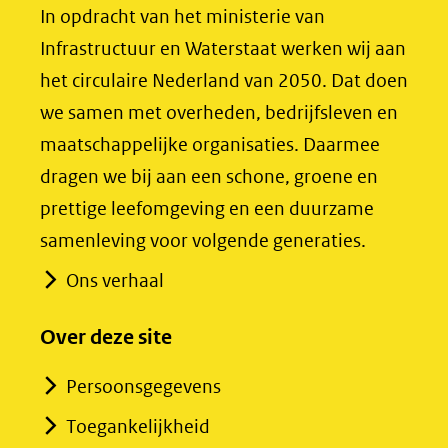
(opent
(opent
In opdracht van het ministerie van
in
in
Infrastructuur en Waterstaat werken wij aan
nieuw
nieuw
het circulaire Nederland van 2050. Dat doen
venster)
venster)
we samen met overheden, bedrijfsleven en
(verwijst
(verwijst
maatschappelijke organisaties. Daarmee
naar
naar
dragen we bij aan een schone, groene en
een
een
prettige leefomgeving en een duurzame
andere
andere
samenleving voor volgende generaties.
website)
website)
Ons verhaal
Over deze site
Persoonsgegevens
Toegankelijkheid