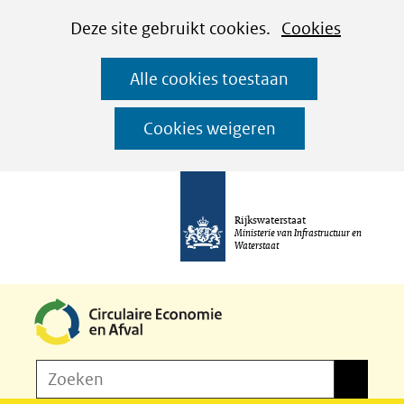
Cookies
Ga
Hier
Deze site gebruikt cookies.
Cookies
instellen
naar
kan
Alle cookies toestaan
de
het
inhoud
gebruik
Cookies weigeren
van
cookies
op
Rijkswaterstaat
deze
Ministerie van Infrastructuur en
Waterstaat
website
worden
toegestaan
of
Z
Zoeken
geweigerd.
Zoeken
o