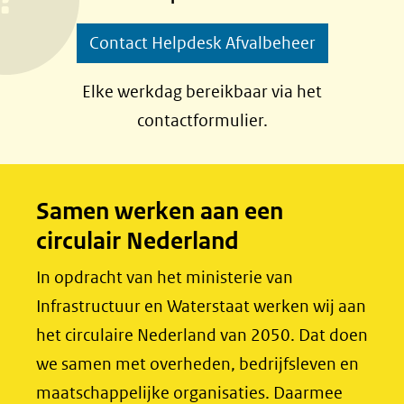
p
p
Contact Helpdesk Afvalbeheer
F
L
a
i
Elke werkdag bereikbaar via het
c
n
contactformulier.
e
k
b
e
o
d
Samen werken aan een
o
I
circulair Nederland
k
n
(opent
(opent
In opdracht van het ministerie van
in
in
Infrastructuur en Waterstaat werken wij aan
nieuw
nieuw
het circulaire Nederland van 2050. Dat doen
venster)
venster)
we samen met overheden, bedrijfsleven en
(verwijst
(verwijst
maatschappelijke organisaties. Daarmee