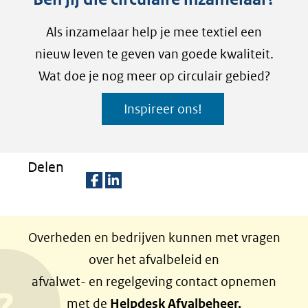
Als inzamelaar help je mee textiel een
nieuw leven te geven van goede kwaliteit.
Wat doe je nog meer op circulair gebied?
Inspireer ons!
Delen
D
D
e
e
Overheden en bedrijven kunnen met vragen
l
l
over het afvalbeleid en
e
e
afvalwet- en regelgeving contact opnemen
n
n
met de
Helpdesk Afvalbeheer.
o
o