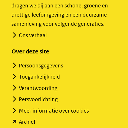
naar
naar
dragen we bij aan een schone, groene en
een
een
prettige leefomgeving en een duurzame
andere
andere
samenleving voor volgende generaties.
website)
website)
Ons verhaal
Over deze site
Persoonsgegevens
Toegankelijkheid
Verantwoording
Persvoorlichting
Meer informatie over cookies
(opent
Archief