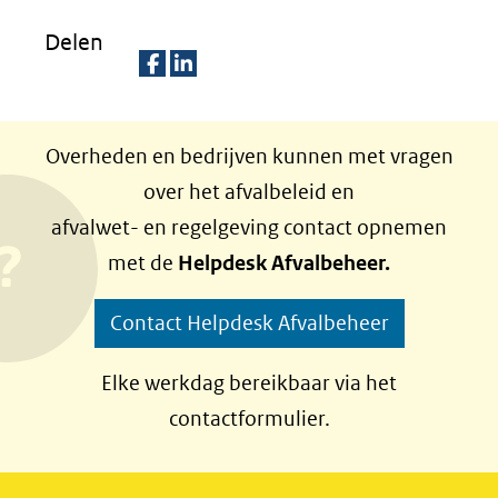
Delen
D
D
e
e
Overheden en bedrijven kunnen met vragen
l
l
over het afvalbeleid en
e
e
afvalwet- en regelgeving contact opnemen
n
n
met de
Helpdesk Afvalbeheer.
o
o
p
p
Contact Helpdesk Afvalbeheer
F
L
a
i
Elke werkdag bereikbaar via het
c
n
contactformulier.
e
k
b
e