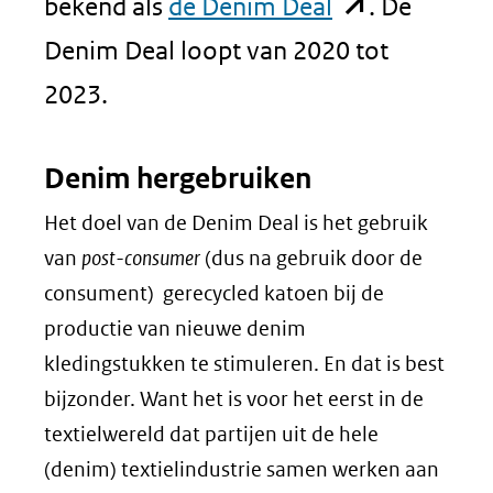
(opent
bekend als
de Denim Deal
. De
in
Denim Deal loopt van 2020 tot
nieuw
2023.
venster)
Denim hergebruiken
(verwijst
Het doel van de Denim Deal is het gebruik
naar
van
post-consumer
(dus na gebruik door de
een
consument) gerecycled katoen bij de
andere
productie van nieuwe denim
website)
kledingstukken te stimuleren. En dat is best
bijzonder. Want het is voor het eerst in de
textielwereld dat partijen uit de hele
(denim) textielindustrie samen werken aan