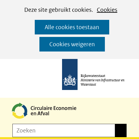
Cookies
Ga
Hier
Deze site gebruikt cookies.
Cookies
instellen
naar
kan
Alle cookies toestaan
de
het
inhoud
gebruik
Cookies weigeren
van
cookies
op
Rijkswaterstaat
deze
Ministerie van Infrastructuur en
Waterstaat
website
worden
toegestaan
of
Z
Zoeken
geweigerd.
Zoeken
o