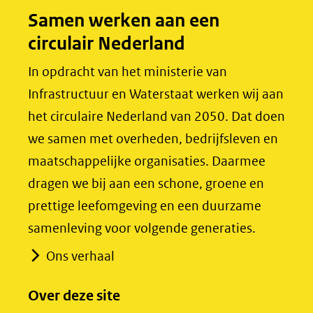
o
d
Samen werken aan een
o
I
circulair Nederland
k
n
(opent
(opent
In opdracht van het ministerie van
in
in
Infrastructuur en Waterstaat werken wij aan
nieuw
nieuw
het circulaire Nederland van 2050. Dat doen
venster)
venster)
we samen met overheden, bedrijfsleven en
(verwijst
(verwijst
maatschappelijke organisaties. Daarmee
naar
naar
dragen we bij aan een schone, groene en
een
een
prettige leefomgeving en een duurzame
andere
andere
samenleving voor volgende generaties.
website)
website)
Ons verhaal
Over deze site