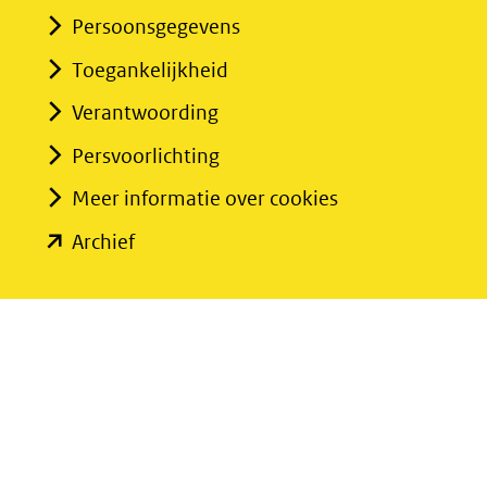
Persoonsgegevens
Toegankelijkheid
Verantwoording
Persvoorlichting
Meer informatie over cookies
(opent
Archief
in
nieuw
venster)
(verwijst
naar
een
andere