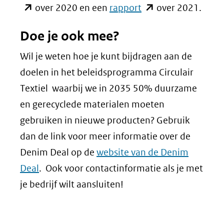
nieuw
(opent
in
over 2020 en een
rapport
over 2021.
venster)
in
nieu
Doe je ook mee?
(verwijst
nieuw
venst
naar
venster)
(verw
Wil je weten hoe je kunt bijdragen aan de
een
(verwijst
naar
doelen in het beleidsprogramma Circulair
andere
naar
een
Textiel waarbij we in 2035 50% duurzame
website)
een
ande
en gerecyclede materialen moeten
andere
websi
gebruiken in nieuwe producten? Gebruik
website)
dan de link voor meer informatie over de
Denim Deal op de
website van de Denim
Deal
. Ook voor contactinformatie als je met
je bedrijf wilt aansluiten!