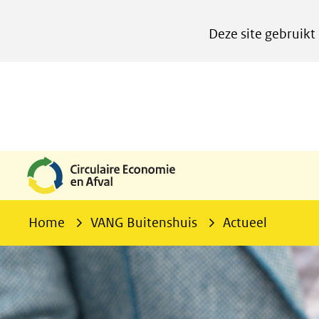
Cookies
Deze site gebruikt
instellen
Hier
kan
het
gebruik
van
cookies
op
deze
Home
VANG Buitenshuis
Actueel
website
worden
toegestaan
of