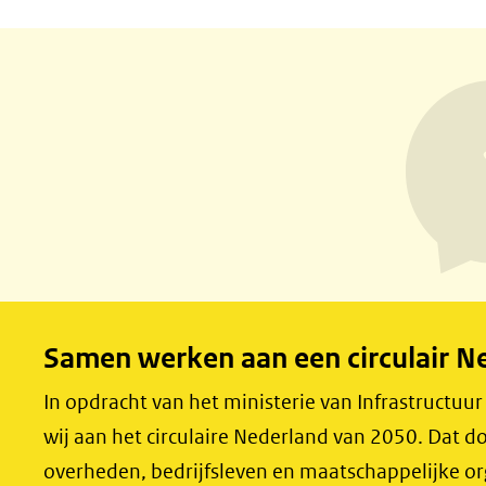
D
D
e
e
l
l
e
e
n
n
o
o
p
p
F
L
a
i
c
n
e
k
Samen werken aan een circulair N
b
e
o
d
In opdracht van het ministerie van Infrastructuu
o
I
wij aan het circulaire Nederland van 2050. Dat
k
n
overheden, bedrijfsleven en maatschappelijke o