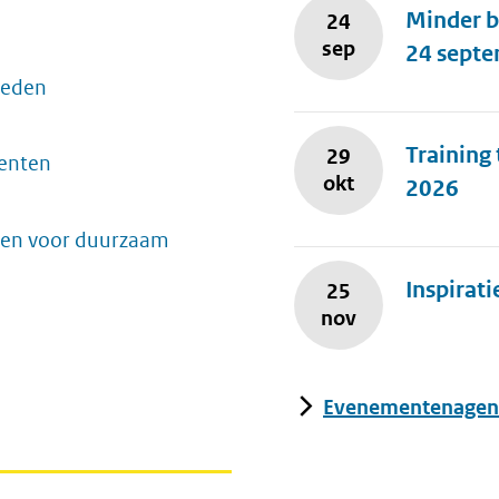
Minder b
24
sep
24 sept
teden
Training
29
menten
okt
2026
ten voor duurzaam
Inspirat
25
nov
Evenementenagen