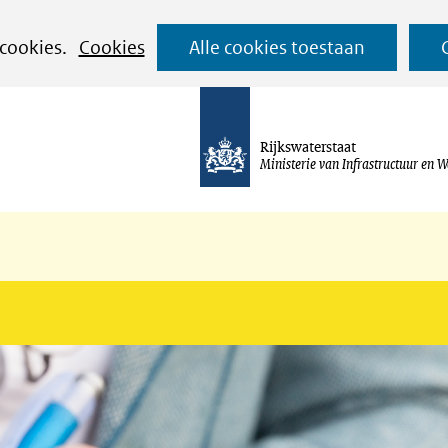
Ga
 cookies.
Cookies
Alle cookies toestaan
naar
de
inhoud
Rijkswaterstaat
Ministerie van Infrastructuur en W